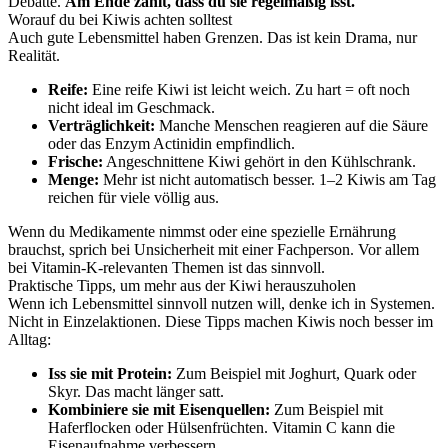
Debatte.
Am Ende zählt, dass du sie regelmäßig isst.
Worauf du bei Kiwis achten solltest
Auch gute Lebensmittel haben Grenzen. Das ist kein Drama, nur
Realität.
Reife:
Eine reife Kiwi ist leicht weich. Zu hart = oft noch
nicht ideal im Geschmack.
Verträglichkeit:
Manche Menschen reagieren auf die Säure
oder das Enzym Actinidin empfindlich.
Frische:
Angeschnittene Kiwi gehört in den Kühlschrank.
Menge:
Mehr ist nicht automatisch besser. 1–2 Kiwis am Tag
reichen für viele völlig aus.
Wenn du Medikamente nimmst oder eine spezielle Ernährung
brauchst, sprich bei Unsicherheit mit einer Fachperson. Vor allem
bei Vitamin-K-relevanten Themen ist das sinnvoll.
Praktische Tipps, um mehr aus der Kiwi herauszuholen
Wenn ich Lebensmittel sinnvoll nutzen will, denke ich in Systemen.
Nicht in Einzelaktionen. Diese Tipps machen Kiwis noch besser im
Alltag:
Iss sie mit Protein:
Zum Beispiel mit Joghurt, Quark oder
Skyr. Das macht länger satt.
Kombiniere sie mit Eisenquellen:
Zum Beispiel mit
Haferflocken oder Hülsenfrüchten. Vitamin C kann die
Eisenaufnahme verbessern.