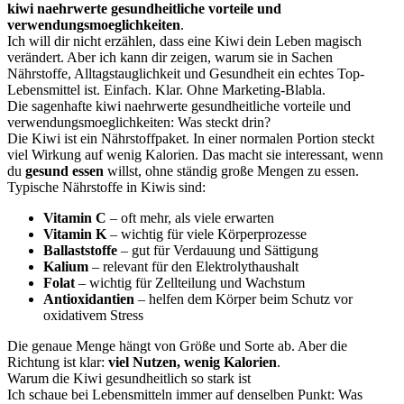
kiwi naehrwerte gesundheitliche vorteile und
verwendungsmoeglichkeiten
.
Ich will dir nicht erzählen, dass eine Kiwi dein Leben magisch
verändert. Aber ich kann dir zeigen, warum sie in Sachen
Nährstoffe, Alltagstauglichkeit und Gesundheit ein echtes Top-
Lebensmittel ist. Einfach. Klar. Ohne Marketing-Blabla.
Die sagenhafte kiwi naehrwerte gesundheitliche vorteile und
verwendungsmoeglichkeiten: Was steckt drin?
Die Kiwi ist ein Nährstoffpaket. In einer normalen Portion steckt
viel Wirkung auf wenig Kalorien. Das macht sie interessant, wenn
du
gesund essen
willst, ohne ständig große Mengen zu essen.
Typische Nährstoffe in Kiwis sind:
Vitamin C
– oft mehr, als viele erwarten
Vitamin K
– wichtig für viele Körperprozesse
Ballaststoffe
– gut für Verdauung und Sättigung
Kalium
– relevant für den Elektrolythaushalt
Folat
– wichtig für Zellteilung und Wachstum
Antioxidantien
– helfen dem Körper beim Schutz vor
oxidativem Stress
Die genaue Menge hängt von Größe und Sorte ab. Aber die
Richtung ist klar:
viel Nutzen, wenig Kalorien
.
Warum die Kiwi gesundheitlich so stark ist
Ich schaue bei Lebensmitteln immer auf denselben Punkt: Was