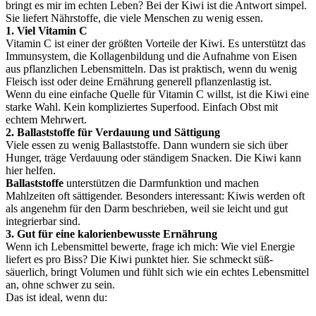
bringt es mir im echten Leben? Bei der Kiwi ist die Antwort simpel.
Sie liefert Nährstoffe, die viele Menschen zu wenig essen.
1. Viel Vitamin C
Vitamin C ist einer der größten Vorteile der Kiwi. Es unterstützt das
Immunsystem, die Kollagenbildung und die Aufnahme von Eisen
aus pflanzlichen Lebensmitteln. Das ist praktisch, wenn du wenig
Fleisch isst oder deine Ernährung generell pflanzenlastig ist.
Wenn du eine einfache Quelle für Vitamin C willst, ist die Kiwi eine
starke Wahl. Kein kompliziertes Superfood. Einfach Obst mit
echtem Mehrwert.
2. Ballaststoffe für Verdauung und Sättigung
Viele essen zu wenig Ballaststoffe. Dann wundern sie sich über
Hunger, träge Verdauung oder ständigem Snacken. Die Kiwi kann
hier helfen.
Ballaststoffe
unterstützen die Darmfunktion und machen
Mahlzeiten oft sättigender. Besonders interessant: Kiwis werden oft
als angenehm für den Darm beschrieben, weil sie leicht und gut
integrierbar sind.
3. Gut für eine kalorienbewusste Ernährung
Wenn ich Lebensmittel bewerte, frage ich mich: Wie viel Energie
liefert es pro Biss? Die Kiwi punktet hier. Sie schmeckt süß-
säuerlich, bringt Volumen und fühlt sich wie ein echtes Lebensmittel
an, ohne schwer zu sein.
Das ist ideal, wenn du: