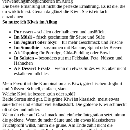
verwendungsmoeglichkeiten im Alltag
Die beste Ernährung ist nicht die perfekte Ernährung. Es ist die, die
du wirklich isst. Genau da glänzt die Kiwi. Sie ist einfach
einzubauen.
So nutze ich Kiwis im Alltag
Pur essen
– schälen oder halbieren und auslöffeln
Im Müsli
– frisch geschnitten für Säure und Süße
Im Joghurt oder Skyr
– für mehr Geschmack und Frische
Im Smoothie
– zusammen mit Banane, Spinat oder Beeren
Als Topping
für Porridge, Chia-Pudding oder Bowl
In Salaten
– besonders gut mit Feldsalat, Feta, Nüssen und
Hähnchen
Als Dessert-Ersatz
– wenn du etwas Süßes willst, aber nicht
eskalieren möchtest
Mein Favorit ist die Kombination aus Kiwi, griechischem Joghurt
und Nüssen. Schnell, einfach, stark.
Welche Kiwi ist besser: grün oder gold?
Beide Sorten sind gut. Die grüne Kiwi ist klassisch, meist etwas
säuerlicher und enthält viel Ballaststoff. Die goldene Kiwi schmeckt
oft süßer und milder.
Wenn du eher auf Geschmack und einfache Integration setzt, nimm
die goldene. Wenn du mehr Säure und ein etwas klassischeres
Fruchtprofil willst, nimm die grüne. Am Ende zählt nicht die