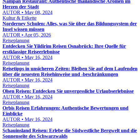
Nampan Restaurant: Authentische thailändische Aromen im
Herzen der Stadt
AUTOR • May 08, 2024
Kultur & Etikette
Norderney Schulen: Alles, was Sie über das Bildungssystem der
Insel wissen müssen
AUTOR • Apr 05, 2026
Reiseplanung
Entdecken Sie Yildirim Reisen Osnabrück: Ihre Quelle für
erstklassige Reiseerlebnisse
AUTOR • May 16, 2024
Reiseplanung
Reisetipps in unsicheren Zeiten: Bleiben Sie auf dem Laufenden
über die neuesten Reisehinweise und -beschränkungen
AUTOR • May 16, 2024
Reiseplanung
Olsen Reisen: Entdecken Sie unvergessliche Urlaubserlebnisse
AUTOR • May 16, 2024
Reiseplanung
Orbis Reisen Erfahrungen: Authentische Bewertungen und
Einblicke
AUTOR • May 16, 2024
Reiseplanung
Schauinsland Reisen: Erlebe die Südwestliche Bergwelt und die
Sonnenseite des Schwarzwalds