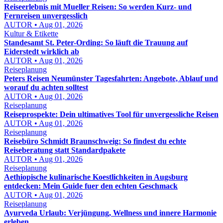
Reiseerlebnis mit Mueller Reisen: So werden Kurz- und
Fernreisen unvergesslich
AUTOR • Aug 01, 2026
Kultur & Etikette
Standesamt St. Peter-Ording: So läuft die Trauung auf
Eiderstedt wirklich ab
AUTOR • Aug 01, 2026
Reiseplanung
Peters Reisen Neumünster Tagesfahrten: Angebote, Ablauf und
worauf du achten solltest
AUTOR • Aug 01, 2026
Reiseplanung
Reiseprospekte: Dein ultimatives Tool für unvergessliche Reisen
AUTOR • Aug 01, 2026
Reiseplanung
Reisebüro Schmidt Braunschweig: So findest du echte
Reiseberatung statt Standardpakete
AUTOR • Aug 01, 2026
Reiseplanung
Aethiopische kulinarische Koestlichkeiten in Augsburg
entdecken: Mein Guide fuer den echten Geschmack
AUTOR • Aug 01, 2026
Reiseplanung
Ayurveda Urlaub: Verjüngung, Wellness und innere Harmonie
erleben