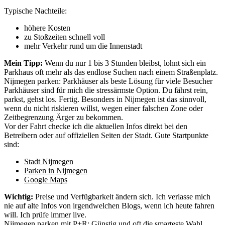
Typische Nachteile:
höhere Kosten
zu Stoßzeiten schnell voll
mehr Verkehr rund um die Innenstadt
Mein Tipp:
Wenn du nur 1 bis 3 Stunden bleibst, lohnt sich ein
Parkhaus oft mehr als das endlose Suchen nach einem Straßenplatz.
Nijmegen parken: Parkhäuser als beste Lösung für viele Besucher
Parkhäuser sind für mich die stressärmste Option. Du fährst rein,
parkst, gehst los. Fertig. Besonders in Nijmegen ist das sinnvoll,
wenn du nicht riskieren willst, wegen einer falschen Zone oder
Zeitbegrenzung Ärger zu bekommen.
Vor der Fahrt checke ich die aktuellen Infos direkt bei den
Betreibern oder auf offiziellen Seiten der Stadt. Gute Startpunkte
sind:
Stadt Nijmegen
Parken in Nijmegen
Google Maps
Wichtig:
Preise und Verfügbarkeit ändern sich. Ich verlasse mich
nie auf alte Infos von irgendwelchen Blogs, wenn ich heute fahren
will. Ich prüfe immer live.
Nijmegen parken mit P+R: Günstig und oft die smarteste Wahl