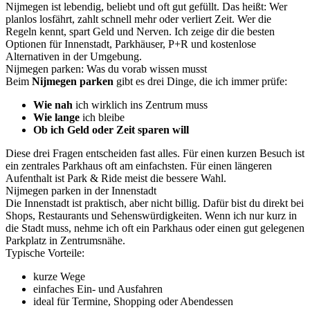
Nijmegen ist lebendig, beliebt und oft gut gefüllt. Das heißt: Wer
planlos losfährt, zahlt schnell mehr oder verliert Zeit. Wer die
Regeln kennt, spart Geld und Nerven. Ich zeige dir die besten
Optionen für Innenstadt, Parkhäuser, P+R und kostenlose
Alternativen in der Umgebung.
Nijmegen parken: Was du vorab wissen musst
Beim
Nijmegen parken
gibt es drei Dinge, die ich immer prüfe:
Wie nah
ich wirklich ins Zentrum muss
Wie lange
ich bleibe
Ob ich Geld oder Zeit sparen will
Diese drei Fragen entscheiden fast alles. Für einen kurzen Besuch ist
ein zentrales Parkhaus oft am einfachsten. Für einen längeren
Aufenthalt ist Park & Ride meist die bessere Wahl.
Nijmegen parken in der Innenstadt
Die Innenstadt ist praktisch, aber nicht billig. Dafür bist du direkt bei
Shops, Restaurants und Sehenswürdigkeiten. Wenn ich nur kurz in
die Stadt muss, nehme ich oft ein Parkhaus oder einen gut gelegenen
Parkplatz in Zentrumsnähe.
Typische Vorteile:
kurze Wege
einfaches Ein- und Ausfahren
ideal für Termine, Shopping oder Abendessen