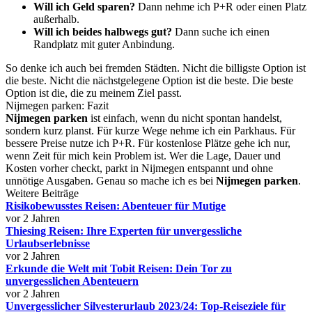
Will ich Geld sparen?
Dann nehme ich P+R oder einen Platz
außerhalb.
Will ich beides halbwegs gut?
Dann suche ich einen
Randplatz mit guter Anbindung.
So denke ich auch bei fremden Städten. Nicht die billigste Option ist
die beste. Nicht die nächstgelegene Option ist die beste. Die beste
Option ist die, die zu meinem Ziel passt.
Nijmegen parken: Fazit
Nijmegen parken
ist einfach, wenn du nicht spontan handelst,
sondern kurz planst. Für kurze Wege nehme ich ein Parkhaus. Für
bessere Preise nutze ich P+R. Für kostenlose Plätze gehe ich nur,
wenn Zeit für mich kein Problem ist. Wer die Lage, Dauer und
Kosten vorher checkt, parkt in Nijmegen entspannt und ohne
unnötige Ausgaben. Genau so mache ich es bei
Nijmegen parken
.
Weitere Beiträge
Risikobewusstes Reisen: Abenteuer für Mutige
vor 2 Jahren
Thiesing Reisen: Ihre Experten für unvergessliche
Urlaubserlebnisse
vor 2 Jahren
Erkunde die Welt mit Tobit Reisen: Dein Tor zu
unvergesslichen Abenteuern
vor 2 Jahren
Unvergesslicher Silvesterurlaub 2023/24: Top-Reiseziele für