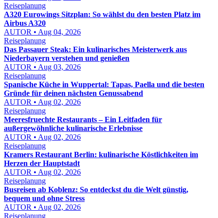
Reiseplanung
A320 Eurowings Sitzplan: So wählst du den besten Platz im
Airbus A320
AUTOR • Aug 04, 2026
Reiseplanung
Das Passauer Steak: Ein kulinarisches Meisterwerk aus
Niederbayern verstehen und genießen
AUTOR • Aug 03, 2026
Reiseplanung
Spanische Küche in Wuppertal: Tapas, Paella und die besten
Gründe für deinen nächsten Genussabend
AUTOR • Aug 02, 2026
Reiseplanung
Meeresfruechte Restaurants – Ein Leitfaden für
außergewöhnliche kulinarische Erlebnisse
AUTOR • Aug 02, 2026
Reiseplanung
Kramers Restaurant Berlin: kulinarische Köstlichkeiten im
Herzen der Hauptstadt
AUTOR • Aug 02, 2026
Reiseplanung
Busreisen ab Koblenz: So entdeckst du die Welt günstig,
bequem und ohne Stress
AUTOR • Aug 02, 2026
Reiseplanung