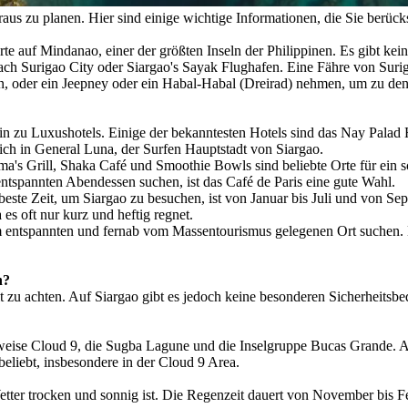
us zu planen. Hier sind einige wichtige Informationen, die Sie berücks
orte auf Mindanao, einer der größten Inseln der Philippinen. Es gibt k
ch Surigao City oder Siargao's Sayak Flughafen. Eine Fähre von Suriga
n, oder ein Jeepney oder ein Habal-Habal (Dreirad) nehmen, um zu den
hin zu Luxushotels. Einige der bekanntesten Hotels sind das Nay Palad 
sich in General Luna, der Surfen Hauptstadt von Siargao.
ma's Grill, Shaka Café und Smoothie Bowls sind beliebte Orte für ein s
ntspannten Abendessen suchen, ist das Café de Paris eine gute Wahl.
beste Zeit, um Siargao zu besuchen, ist von Januar bis Juli und von S
s oft nur kurz und heftig regnet.
em entspannten und fernab vom Massentourismus gelegenen Ort suchen. D
n?
heit zu achten. Auf Siargao gibt es jedoch keine besonderen Sicherheit
elsweise Cloud 9, die Sugba Lagune und die Inselgruppe Bucas Grande
eliebt, insbesondere in der Cloud 9 Area.
etter trocken und sonnig ist. Die Regenzeit dauert von November bis Fe