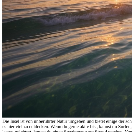
Die Insel ist von unberührter Natur umgeben und bietet einige der s
es hier viel zu entdecken. Wenn du gerne aktiv bist, kannst du Surf
lassen möchtest, kannst du einen Spaziergang am Strand machen, Yoga 