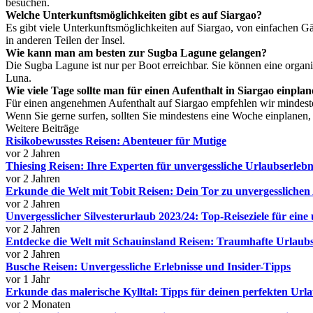
besuchen.
Welche Unterkunftsmöglichkeiten gibt es auf Siargao?
Es gibt viele Unterkunftsmöglichkeiten auf Siargao, von einfachen Gä
in anderen Teilen der Insel.
Wie kann man am besten zur Sugba Lagune gelangen?
Die Sugba Lagune ist nur per Boot erreichbar. Sie können eine organ
Luna.
Wie viele Tage sollte man für einen Aufenthalt in Siargao einpla
Für einen angenehmen Aufenthalt auf Siargao empfehlen wir mindeste
Wenn Sie gerne surfen, sollten Sie mindestens eine Woche einplanen,
Weitere Beiträge
Risikobewusstes Reisen: Abenteuer für Mutige
vor 2 Jahren
Thiesing Reisen: Ihre Experten für unvergessliche Urlaubserlebn
vor 2 Jahren
Erkunde die Welt mit Tobit Reisen: Dein Tor zu unvergessliche
vor 2 Jahren
Unvergesslicher Silvesterurlaub 2023/24: Top-Reiseziele für eine 
vor 2 Jahren
Entdecke die Welt mit Schauinsland Reisen: Traumhafte Urlaubs
vor 2 Jahren
Busche Reisen: Unvergessliche Erlebnisse und Insider-Tipps
vor 1 Jahr
Erkunde das malerische Kylltal: Tipps für deinen perfekten Url
vor 2 Monaten