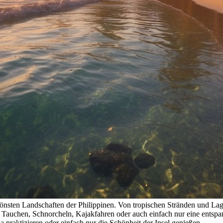
chönsten Landschaften der Philippinen. Von tropischen Stränden und La
en, Tauchen, Schnorcheln, Kajakfahren oder auch einfach nur eine ents
praktizieren oder einfach nur die Schönheit der Insel genießen.