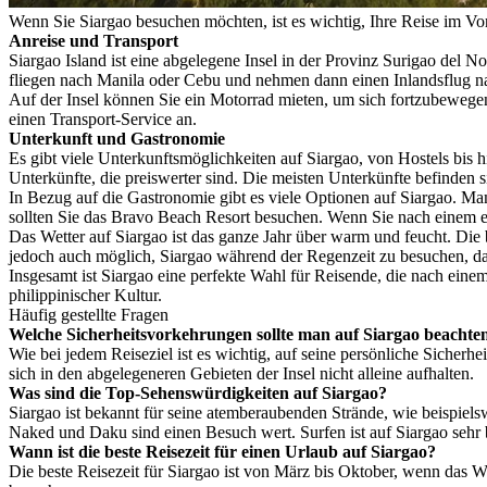
Wenn Sie Siargao besuchen möchten, ist es wichtig, Ihre Reise im Vora
Anreise und Transport
Siargao Island ist eine abgelegene Insel in der Provinz Surigao del N
fliegen nach Manila oder Cebu und nehmen dann einen Inlandsflug na
Auf der Insel können Sie ein Motorrad mieten, um sich fortzubewege
einen Transport-Service an.
Unterkunft und Gastronomie
Es gibt viele Unterkunftsmöglichkeiten auf Siargao, von Hostels bis 
Unterkünfte, die preiswerter sind. Die meisten Unterkünfte befinden 
In Bezug auf die Gastronomie gibt es viele Optionen auf Siargao. Ma
sollten Sie das Bravo Beach Resort besuchen. Wenn Sie nach einem e
Das Wetter auf Siargao ist das ganze Jahr über warm und feucht. Die 
jedoch auch möglich, Siargao während der Regenzeit zu besuchen, da e
Insgesamt ist Siargao eine perfekte Wahl für Reisende, die nach ein
philippinischer Kultur.
Häufig gestellte Fragen
Welche Sicherheitsvorkehrungen sollte man auf Siargao beachte
Wie bei jedem Reiseziel ist es wichtig, auf seine persönliche Sicher
sich in den abgelegeneren Gebieten der Insel nicht alleine aufhalten.
Was sind die Top-Sehenswürdigkeiten auf Siargao?
Siargao ist bekannt für seine atemberaubenden Strände, wie beispi
Naked und Daku sind einen Besuch wert. Surfen ist auf Siargao sehr b
Wann ist die beste Reisezeit für einen Urlaub auf Siargao?
Die beste Reisezeit für Siargao ist von März bis Oktober, wenn das W