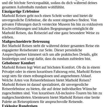
und die höchste Servicequalität, sodass du dich während deines
gesamten Aufenthalts rundum wohlfühlst.
Einzigartige Erlebnisse
Marhold Reisen geht noch einen Schritt weiter und bietet dir
unvergessliche Erlebnisse, die du sonst nirgendwo findest. Von
privaten Führungen durch versteckte Museen bis hin zu exklusiven
Kochvorführungen und lokalen Begegnungen ermöglicht dir
Marhold Reisen, das Reiseziel auf eine ganz besondere Weise zu
erleben.
Maßgeschneiderte Betreuung
Bei Marhold Reisen steht dir während deiner gesamten Reise ein
engagierter Reiseberater zur Seite. Dieser persönliche
Ansprechpartner kümmert sich um alle praktischen Details, gibt
Insidertipps und sorgt dafür, dass du rundum zufrieden bist.
Gehobener Komfort
Marhold Reisen legt Wert auf höchsten Komfort. Ob du in einem
Privatjet oder in einem luxuriösen Fahrzeug reist, Marhold Reisen
sorgt stets für einen reibungslosen und angenehmen Ablauf.
Welche Arten von Reiseerlebnissen bietet Marhold Reisen?
Marhold Reisen ist darauf spezialisiert, dir unvergessliche
Reiseerlebnisse zu bieten, die auf deine individuellen Wünsche
zugeschnitten sind. Von luxuriösen All-inclusive-Touren bis hin zu
maßgeschneiderten Abenteuern bietet Marhold Reisen eine breite
Palette an Reiseoptionen für anspruchsvolle Reisende.
Exklusive Rundreisen