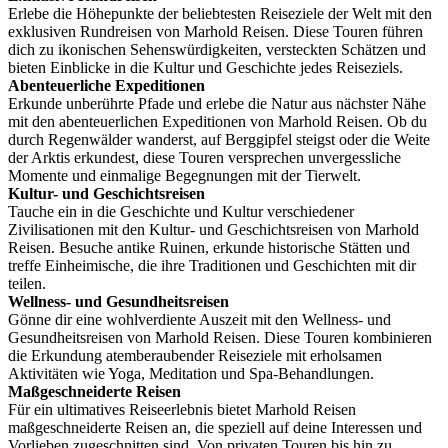
Erlebe die Höhepunkte der beliebtesten Reiseziele der Welt mit den
exklusiven Rundreisen von Marhold Reisen. Diese Touren führen
dich zu ikonischen Sehenswürdigkeiten, versteckten Schätzen und
bieten Einblicke in die Kultur und Geschichte jedes Reiseziels.
Abenteuerliche Expeditionen
Erkunde unberührte Pfade und erlebe die Natur aus nächster Nähe
mit den abenteuerlichen Expeditionen von Marhold Reisen. Ob du
durch Regenwälder wanderst, auf Berggipfel steigst oder die Weite
der Arktis erkundest, diese Touren versprechen unvergessliche
Momente und einmalige Begegnungen mit der Tierwelt.
Kultur- und Geschichtsreisen
Tauche ein in die Geschichte und Kultur verschiedener
Zivilisationen mit den Kultur- und Geschichtsreisen von Marhold
Reisen. Besuche antike Ruinen, erkunde historische Stätten und
treffe Einheimische, die ihre Traditionen und Geschichten mit dir
teilen.
Wellness- und Gesundheitsreisen
Gönne dir eine wohlverdiente Auszeit mit den Wellness- und
Gesundheitsreisen von Marhold Reisen. Diese Touren kombinieren
die Erkundung atemberaubender Reiseziele mit erholsamen
Aktivitäten wie Yoga, Meditation und Spa-Behandlungen.
Maßgeschneiderte Reisen
Für ein ultimatives Reiseerlebnis bietet Marhold Reisen
maßgeschneiderte Reisen an, die speziell auf deine Interessen und
Vorlieben zugeschnitten sind. Von privaten Touren bis hin zu