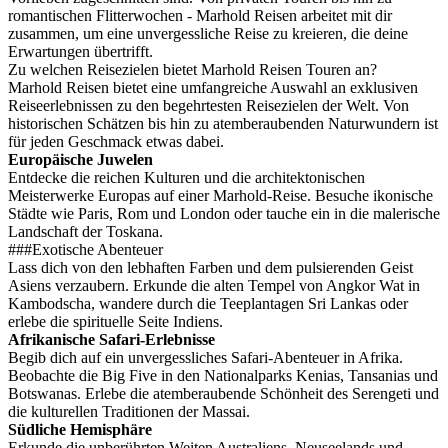
romantischen Flitterwochen - Marhold Reisen arbeitet mit dir
zusammen, um eine unvergessliche Reise zu kreieren, die deine
Erwartungen übertrifft.
Zu welchen Reisezielen bietet Marhold Reisen Touren an?
Marhold Reisen bietet eine umfangreiche Auswahl an exklusiven
Reiseerlebnissen zu den begehrtesten Reisezielen der Welt. Von
historischen Schätzen bis hin zu atemberaubenden Naturwundern ist
für jeden Geschmack etwas dabei.
Europäische Juwelen
Entdecke die reichen Kulturen und die architektonischen
Meisterwerke Europas auf einer Marhold-Reise. Besuche ikonische
Städte wie Paris, Rom und London oder tauche ein in die malerische
Landschaft der Toskana.
###Exotische Abenteuer
Lass dich von den lebhaften Farben und dem pulsierenden Geist
Asiens verzaubern. Erkunde die alten Tempel von Angkor Wat in
Kambodscha, wandere durch die Teeplantagen Sri Lankas oder
erlebe die spirituelle Seite Indiens.
Afrikanische Safari-Erlebnisse
Begib dich auf ein unvergessliches Safari-Abenteuer in Afrika.
Beobachte die Big Five in den Nationalparks Kenias, Tansanias und
Botswanas. Erlebe die atemberaubende Schönheit des Serengeti und
die kulturellen Traditionen der Massai.
Südliche Hemisphäre
Erkunde die unberührten Weiten Australiens, Neuseelands und