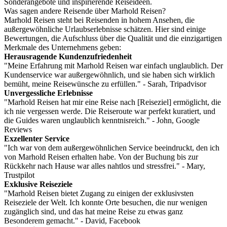
Sonderangebote und inspirierende Reiseideen.
Was sagen andere Reisende über Marhold Reisen?
Marhold Reisen steht bei Reisenden in hohem Ansehen, die
außergewöhnliche Urlaubserlebnisse schätzen. Hier sind einige
Bewertungen, die Aufschluss über die Qualität und die einzigartigen
Merkmale des Unternehmens geben:
Herausragende Kundenzufriedenheit
"Meine Erfahrung mit Marhold Reisen war einfach unglaublich. Der
Kundenservice war außergewöhnlich, und sie haben sich wirklich
bemüht, meine Reisewünsche zu erfüllen." - Sarah, Tripadvisor
Unvergessliche Erlebnisse
"Marhold Reisen hat mir eine Reise nach [Reiseziel] ermöglicht, die
ich nie vergessen werde. Die Reiseroute war perfekt kuratiert, und
die Guides waren unglaublich kenntnisreich." - John, Google
Reviews
Exzellenter Service
"Ich war von dem außergewöhnlichen Service beeindruckt, den ich
von Marhold Reisen erhalten habe. Von der Buchung bis zur
Rückkehr nach Hause war alles nahtlos und stressfrei." - Mary,
Trustpilot
Exklusive Reiseziele
"Marhold Reisen bietet Zugang zu einigen der exklusivsten
Reiseziele der Welt. Ich konnte Orte besuchen, die nur wenigen
zugänglich sind, und das hat meine Reise zu etwas ganz
Besonderem gemacht." - David, Facebook