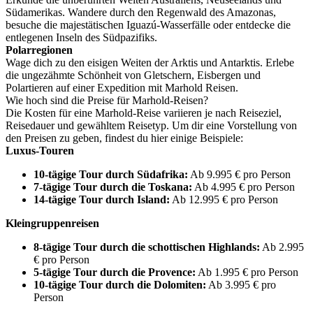
Südamerikas. Wandere durch den Regenwald des Amazonas,
besuche die majestätischen Iguazú-Wasserfälle oder entdecke die
entlegenen Inseln des Südpazifiks.
Polarregionen
Wage dich zu den eisigen Weiten der Arktis und Antarktis. Erlebe
die ungezähmte Schönheit von Gletschern, Eisbergen und
Polartieren auf einer Expedition mit Marhold Reisen.
Wie hoch sind die Preise für Marhold-Reisen?
Die Kosten für eine Marhold-Reise variieren je nach Reiseziel,
Reisedauer und gewähltem Reisetyp. Um dir eine Vorstellung von
den Preisen zu geben, findest du hier einige Beispiele:
Luxus-Touren
10-tägige Tour durch Südafrika:
Ab 9.995 € pro Person
7-tägige Tour durch die Toskana:
Ab 4.995 € pro Person
14-tägige Tour durch Island:
Ab 12.995 € pro Person
Kleingruppenreisen
8-tägige Tour durch die schottischen Highlands:
Ab 2.995
€ pro Person
5-tägige Tour durch die Provence:
Ab 1.995 € pro Person
10-tägige Tour durch die Dolomiten:
Ab 3.995 € pro
Person