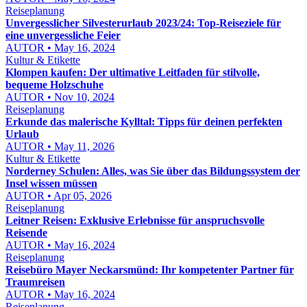
Reiseplanung
Unvergesslicher Silvesterurlaub 2023/24: Top-Reiseziele für
eine unvergessliche Feier
AUTOR • May 16, 2024
Kultur & Etikette
Klompen kaufen: Der ultimative Leitfaden für stilvolle,
bequeme Holzschuhe
AUTOR • Nov 10, 2024
Reiseplanung
Erkunde das malerische Kylltal: Tipps für deinen perfekten
Urlaub
AUTOR • May 11, 2026
Kultur & Etikette
Norderney Schulen: Alles, was Sie über das Bildungssystem der
Insel wissen müssen
AUTOR • Apr 05, 2026
Reiseplanung
Leitner Reisen: Exklusive Erlebnisse für anspruchsvolle
Reisende
AUTOR • May 16, 2024
Reiseplanung
Reisebüro Mayer Neckarsmünd: Ihr kompetenter Partner für
Traumreisen
AUTOR • May 16, 2024
Reiseplanung