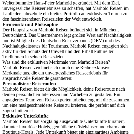
Weltenbummler Hans-Peter Marhold gegründet. Mit dem Ziel,
unvergessliche Reiseerlebnisse zu schaffen, hat Marhold Reisen im
Laufe der Jahrzehnte ein breites Portfolio an exklusiven Touren zu
den faszinierendsten Reisezielen der Welt entwickelt.
Firmensitz und Philosophie
Der Hauptsitz von Marhold Reisen befindet sich in München,
Deutschland. Das Unternehmen legt großen Wert auf Nachhaltigkeit
und ist Mitglied des Deutschen Reiseverbands (DRV) und des
Nachhaltigkeitsrates für Tourismus. Marhold Reisen engagiert sich
aktiv für den Schutz der Umwelt und den Erhalt kultureller
Traditionen in seinen Reisezielen.
Was sind die exklusiven Merkmale von Marhold Reisen?
Marhold Reisen zeichnet sich durch eine Reihe exklusiver
Merkmale aus, die ein unvergessliches Reiseerlebnis für
anspruchsvolle Reisende garantieren:
Personalisiere Reiserouten
Marhold Reisen bietet dir die Möglichkeit, deine Reiseroute nach
deinen persönlichen Interessen und Vorlieben zu gestalten. Ein
engagiertes Team von Reiseexperten arbeitet eng mit dir zusammen,
um eine maßgeschneiderte Reise zu kreieren, die perfekt auf dich
zugeschnitten ist.
Exklusive Unterkünfte
Marhold Reisen hat sorgfältig ausgewählte Unterkünfte kuratiert,
darunter luxuriöse Hotels, gemütliche Gästehäuser und charmante
Boutique-Hotels. Jede Unterkunft bietet ein einzigartiges Ambiente