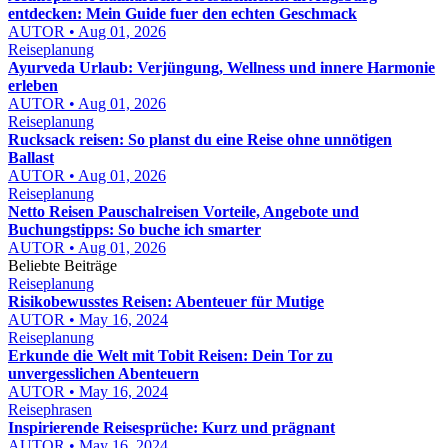
entdecken: Mein Guide fuer den echten Geschmack
AUTOR • Aug 01, 2026
Reiseplanung
Ayurveda Urlaub: Verjüngung, Wellness und innere Harmonie
erleben
AUTOR • Aug 01, 2026
Reiseplanung
Rucksack reisen: So planst du eine Reise ohne unnötigen
Ballast
AUTOR • Aug 01, 2026
Reiseplanung
Netto Reisen Pauschalreisen Vorteile, Angebote und
Buchungstipps: So buche ich smarter
AUTOR • Aug 01, 2026
Beliebte Beiträge
Reiseplanung
Risikobewusstes Reisen: Abenteuer für Mutige
AUTOR • May 16, 2024
Reiseplanung
Erkunde die Welt mit Tobit Reisen: Dein Tor zu
unvergesslichen Abenteuern
AUTOR • May 16, 2024
Reisephrasen
Inspirierende Reisesprüche: Kurz und prägnant
AUTOR • May 16, 2024