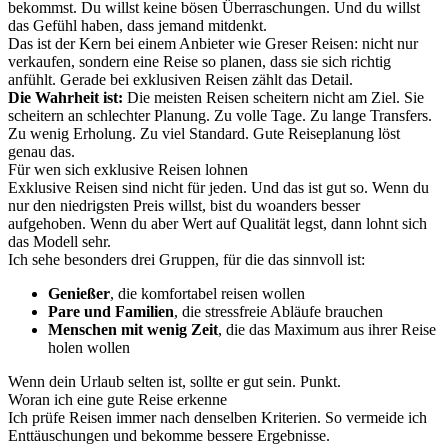
bekommst. Du willst keine bösen Überraschungen. Und du willst
das Gefühl haben, dass jemand mitdenkt.
Das ist der Kern bei einem Anbieter wie Greser Reisen: nicht nur
verkaufen, sondern eine Reise so planen, dass sie sich richtig
anfühlt. Gerade bei exklusiven Reisen zählt das Detail.
Die Wahrheit ist:
Die meisten Reisen scheitern nicht am Ziel. Sie
scheitern an schlechter Planung. Zu volle Tage. Zu lange Transfers.
Zu wenig Erholung. Zu viel Standard. Gute Reiseplanung löst
genau das.
Für wen sich exklusive Reisen lohnen
Exklusive Reisen sind nicht für jeden. Und das ist gut so. Wenn du
nur den niedrigsten Preis willst, bist du woanders besser
aufgehoben. Wenn du aber Wert auf Qualität legst, dann lohnt sich
das Modell sehr.
Ich sehe besonders drei Gruppen, für die das sinnvoll ist:
Genießer
, die komfortabel reisen wollen
Pare und Familien
, die stressfreie Abläufe brauchen
Menschen mit wenig Zeit
, die das Maximum aus ihrer Reise
holen wollen
Wenn dein Urlaub selten ist, sollte er gut sein. Punkt.
Woran ich eine gute Reise erkenne
Ich prüfe Reisen immer nach denselben Kriterien. So vermeide ich
Enttäuschungen und bekomme bessere Ergebnisse.