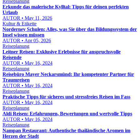
Reiseplanung
Erkunde das malerische Kylltal: Tipps für deinen perfekten
Urlaub
AUTOR • May 11, 2026
Kultur & Etikette
Norderney Schulen: Alles, was Sie über das Bildungssystem der
Insel wissen müssen
AUTOR • Apr 05, 2026
Reiseplanung
Leitner Reisen: Exklusive Erlebnisse für anspruchsvolle
Reisende
AUTOR • May 16, 2024
Reiseplanung
Reisebüro Mayer Neckarsmünd: Ihr kompetenter Partner für
Traumreisen
AUTOR • May 16, 2024
Reiseplanung
Praktische Tipps für sicheres und stressfreies Reisen im Fass
AUTOR • May 16, 2024
Reiseplanung
Aldi Reisen: Erfahrungen, Bewertungen und wertvolle Tipps
AUTOR • May 16, 2024
Reiseplanung
Nampan Restaurant: Authentische thailändische Aromen im
Herzen der Stadt