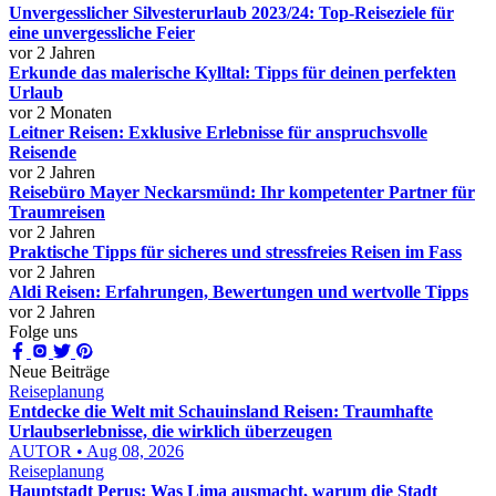
Unvergesslicher Silvesterurlaub 2023/24: Top-Reiseziele für
eine unvergessliche Feier
vor 2 Jahren
Erkunde das malerische Kylltal: Tipps für deinen perfekten
Urlaub
vor 2 Monaten
Leitner Reisen: Exklusive Erlebnisse für anspruchsvolle
Reisende
vor 2 Jahren
Reisebüro Mayer Neckarsmünd: Ihr kompetenter Partner für
Traumreisen
vor 2 Jahren
Praktische Tipps für sicheres und stressfreies Reisen im Fass
vor 2 Jahren
Aldi Reisen: Erfahrungen, Bewertungen und wertvolle Tipps
vor 2 Jahren
Folge uns
Neue Beiträge
Reiseplanung
Entdecke die Welt mit Schauinsland Reisen: Traumhafte
Urlaubserlebnisse, die wirklich überzeugen
AUTOR • Aug 08, 2026
Reiseplanung
Hauptstadt Perus: Was Lima ausmacht, warum die Stadt