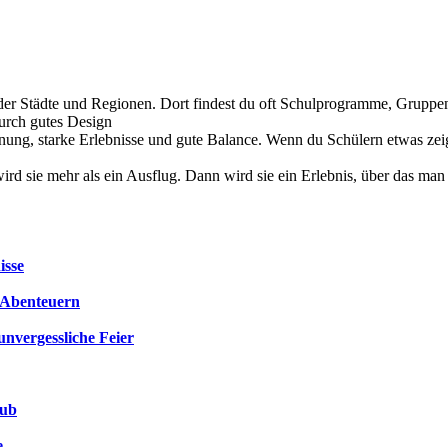
n der Städte und Regionen. Dort findest du oft Schulprogramme, Gruppe
durch gutes Design
lanung, starke Erlebnisse und gute Balance. Wenn du Schülern etwas zei
d sie mehr als ein Ausflug. Dann wird sie ein Erlebnis, über das man
isse
n Abenteuern
unvergessliche Feier
aub
e