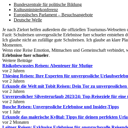
Bundeszentrale für politische Bildung
Kultusministerkonferenz
Europäisches Parlament – Besuchsangebote
Deutsche Welle
Je nach Zielort helfen außerdem die offiziellen Tourismus-Webseite
Fazit: Schulreisen unvergessliche Erlebnisse fuer schueler entstehen 
Ich glaube nicht an zufällige gute Schulreisen. Ich glaube an klare P
Momenten.
Wenn eine Reise Emotion, Mitmachen und Gemeinschaft verbindet, wir
Erlebnisse fuer schueler
.
Weitere Beiträge
Risikobewusstes Reisen: Abenteuer für Mutige
vor 2 Jahren
Thiesing Reisen: Ihre Experten für unvergessliche Urlaubserlebn
vor 2 Jahren
Erkunde die Welt mit Tobit Reisen: Dein Tor zu unvergessliche
vor 2 Jahren
Unvergesslicher Silvesterurlaub 2023/24: Top-Reiseziele für eine 
vor 2 Jahren
Busche Reisen: Unvergessliche Erlebnisse und Insider-Tipps
vor 1 Jahr
Erkunde das malerische Kylltal: Tipps für deinen perfekten Url
vor 2 Monaten
Leitner Reisen: Exklusive Erlebnisse für anspruchsvolle Reisend