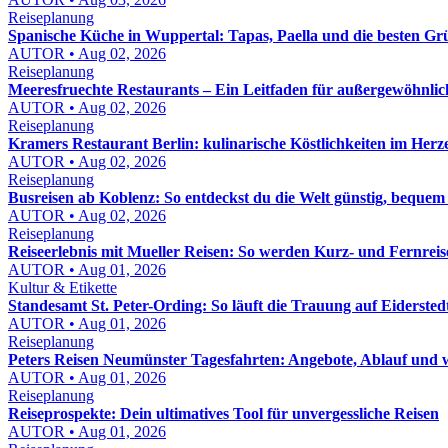
Reiseplanung
Spanische Küche in Wuppertal: Tapas, Paella und die besten G
AUTOR • Aug 02, 2026
Reiseplanung
Meeresfruechte Restaurants – Ein Leitfaden für außergewöhnlich
AUTOR • Aug 02, 2026
Reiseplanung
Kramers Restaurant Berlin: kulinarische Köstlichkeiten im Herz
AUTOR • Aug 02, 2026
Reiseplanung
Busreisen ab Koblenz: So entdeckst du die Welt günstig, bequem
AUTOR • Aug 02, 2026
Reiseplanung
Reiseerlebnis mit Mueller Reisen: So werden Kurz- und Fernreis
AUTOR • Aug 01, 2026
Kultur & Etikette
Standesamt St. Peter-Ording: So läuft die Trauung auf Eidersted
AUTOR • Aug 01, 2026
Reiseplanung
Peters Reisen Neumünster Tagesfahrten: Angebote, Ablauf und wo
AUTOR • Aug 01, 2026
Reiseplanung
Reiseprospekte: Dein ultimatives Tool für unvergessliche Reisen
AUTOR • Aug 01, 2026