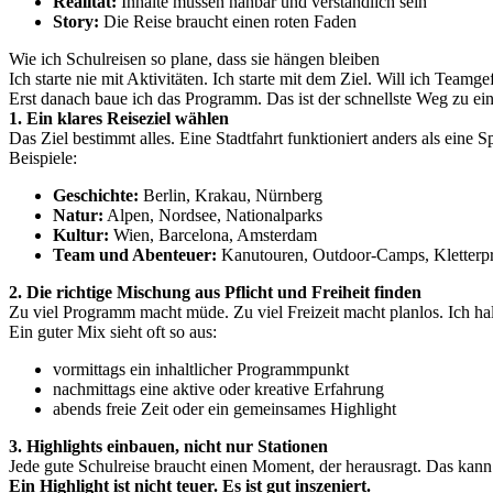
Realität:
Inhalte müssen nahbar und verständlich sein
Story:
Die Reise braucht einen roten Faden
Wie ich Schulreisen so plane, dass sie hängen bleiben
Ich starte nie mit Aktivitäten. Ich starte mit dem Ziel. Will ich T
Erst danach baue ich das Programm. Das ist der schnellste Weg zu ein
1. Ein klares Reiseziel wählen
Das Ziel bestimmt alles. Eine Stadtfahrt funktioniert anders als eine S
Beispiele:
Geschichte:
Berlin, Krakau, Nürnberg
Natur:
Alpen, Nordsee, Nationalparks
Kultur:
Wien, Barcelona, Amsterdam
Team und Abenteuer:
Kanutouren, Outdoor-Camps, Kletter
2. Die richtige Mischung aus Pflicht und Freiheit finden
Zu viel Programm macht müde. Zu viel Freizeit macht planlos. Ich ha
Ein guter Mix sieht oft so aus:
vormittags ein inhaltlicher Programmpunkt
nachmittags eine aktive oder kreative Erfahrung
abends freie Zeit oder ein gemeinsames Highlight
3. Highlights einbauen, nicht nur Stationen
Jede gute Schulreise braucht einen Moment, der herausragt. Das kan
Ein Highlight ist nicht teuer. Es ist gut inszeniert.