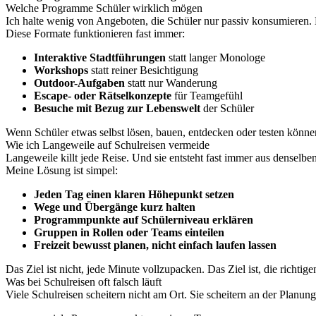
Welche Programme Schüler wirklich mögen
Ich halte wenig von Angeboten, die Schüler nur passiv konsumieren. D
Diese Formate funktionieren fast immer:
Interaktive Stadtführungen
statt langer Monologe
Workshops
statt reiner Besichtigung
Outdoor-Aufgaben
statt nur Wanderung
Escape- oder Rätselkonzepte
für Teamgefühl
Besuche mit Bezug zur Lebenswelt
der Schüler
Wenn Schüler etwas selbst lösen, bauen, entdecken oder testen könne
Wie ich Langeweile auf Schulreisen vermeide
Langeweile killt jede Reise. Und sie entsteht fast immer aus denselbe
Meine Lösung ist simpel:
Jeden Tag einen klaren Höhepunkt setzen
Wege und Übergänge kurz halten
Programmpunkte auf Schülerniveau erklären
Gruppen in Rollen oder Teams einteilen
Freizeit bewusst planen, nicht einfach laufen lassen
Das Ziel ist nicht, jede Minute vollzupacken. Das Ziel ist, die richti
Was bei Schulreisen oft falsch läuft
Viele Schulreisen scheitern nicht am Ort. Sie scheitern an der Planun