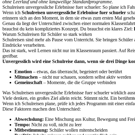
ohne Leerlauf und ohne langweilige Standardprogramme.
Schulreisen unvergessliche Erlebnisse fuer schueler: So plane ich Fahr
Wenn ich
Schulreisen unvergessliche Erlebnisse fuer schueler
scha
erinnern sich an den Moment, in dem sie etwas zum ersten Mal gesehen
Genau da liegt der Unterschied zwischen einer normalen Klassenfahrt 
brauchst du kein kompliziertes Konzept. Du brauchst ein klares Ziel:
Warum Schulreisen für Schüler so stark wirken
Schulreisen sind mehr als Pause vom Unterricht. Sie bringen Schüler a
Eindrücke verarbeiten.
Das ist stark, weil Lernen nicht nur im Klassenraum passiert. Auf Rei
greifbar.
Unvergesslich wird eine Schulreise dann, wenn sie drei Dinge ko
Emotion
– etwas, das überrascht, begeistert oder berührt
Mitmachen
– nicht nur schauen, sondern selbst aktiv werden
Gemeinschaft
– Momente, die die Gruppe verbinden
Was Schulreisen unvergessliche Erlebnisse fuer schueler wirklich au
Viele denken, ein großes Ziel allein reicht. Stimmt nicht. Ein berühm
Wenn ich Schulreisen plane, prüfe ich jedes Programm mit einer einfac
Diese Faktoren machen den Unterschied:
Abwechslung:
Eine Mischung aus Kultur, Bewegung und Frei
Tempo:
Nicht zu voll, nicht zu leer
Mitbestimmung:
Schüler wollen mitentscheiden