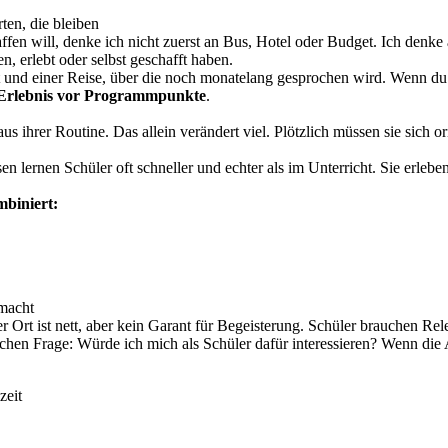
ten, die bleiben
ffen will, denke ich nicht zuerst an Bus, Hotel oder Budget. Ich denke
, erlebt oder selbst geschafft haben.
und einer Reise, über die noch monatelang gesprochen wird. Wenn du als
Erlebnis vor Programmpunkte
.
us ihrer Routine. Das allein verändert viel. Plötzlich müssen sie sich
sen lernen Schüler oft schneller und echter als im Unterricht. Sie erle
mbiniert:
smacht
ter Ort ist nett, aber kein Garant für Begeisterung. Schüler brauchen Re
hen Frage: Würde ich mich als Schüler dafür interessieren? Wenn die An
zeit