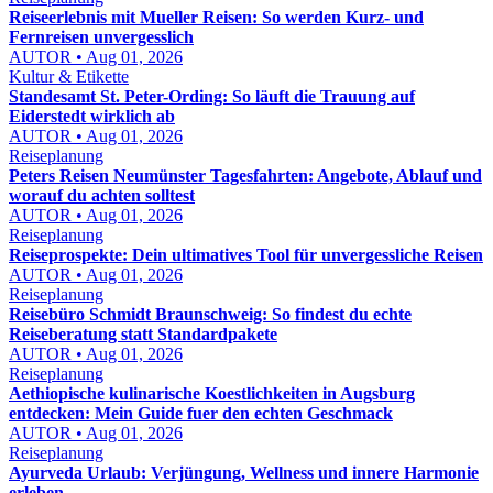
Reiseerlebnis mit Mueller Reisen: So werden Kurz- und
Fernreisen unvergesslich
AUTOR • Aug 01, 2026
Kultur & Etikette
Standesamt St. Peter-Ording: So läuft die Trauung auf
Eiderstedt wirklich ab
AUTOR • Aug 01, 2026
Reiseplanung
Peters Reisen Neumünster Tagesfahrten: Angebote, Ablauf und
worauf du achten solltest
AUTOR • Aug 01, 2026
Reiseplanung
Reiseprospekte: Dein ultimatives Tool für unvergessliche Reisen
AUTOR • Aug 01, 2026
Reiseplanung
Reisebüro Schmidt Braunschweig: So findest du echte
Reiseberatung statt Standardpakete
AUTOR • Aug 01, 2026
Reiseplanung
Aethiopische kulinarische Koestlichkeiten in Augsburg
entdecken: Mein Guide fuer den echten Geschmack
AUTOR • Aug 01, 2026
Reiseplanung
Ayurveda Urlaub: Verjüngung, Wellness und innere Harmonie
erleben