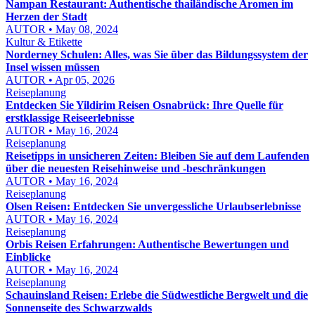
Nampan Restaurant: Authentische thailändische Aromen im
Herzen der Stadt
AUTOR • May 08, 2024
Kultur & Etikette
Norderney Schulen: Alles, was Sie über das Bildungssystem der
Insel wissen müssen
AUTOR • Apr 05, 2026
Reiseplanung
Entdecken Sie Yildirim Reisen Osnabrück: Ihre Quelle für
erstklassige Reiseerlebnisse
AUTOR • May 16, 2024
Reiseplanung
Reisetipps in unsicheren Zeiten: Bleiben Sie auf dem Laufenden
über die neuesten Reisehinweise und -beschränkungen
AUTOR • May 16, 2024
Reiseplanung
Olsen Reisen: Entdecken Sie unvergessliche Urlaubserlebnisse
AUTOR • May 16, 2024
Reiseplanung
Orbis Reisen Erfahrungen: Authentische Bewertungen und
Einblicke
AUTOR • May 16, 2024
Reiseplanung
Schauinsland Reisen: Erlebe die Südwestliche Bergwelt und die
Sonnenseite des Schwarzwalds