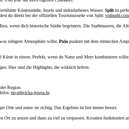
 berühmte Küstenstädte, Inseln und türkisfarbenes Wasser.
Split
ist perf
dest du direkt bei der offiziellen Tourismusseite von Split:
visitsplit.com
uss, wenn dich historische Städte begeistern. Die Stadtmauern, die Altst
etwas ruhigere Atmosphäre willst.
Pula
punktet mit dem römischen Amph
nd Küste in einem. Perfekt, wenn du Natur und Meer kombinieren willst
en. Hier sind die Highlights, die wirklich liefern:
der Region.
Infos:
np-plitvicka-jezera.hr
.
r Orte und nutze sie richtig. Das Ergebnis ist fast immer besser.
en Ort zu setzen und dann zu viel zu verpassen. Kroatien funktioniert 