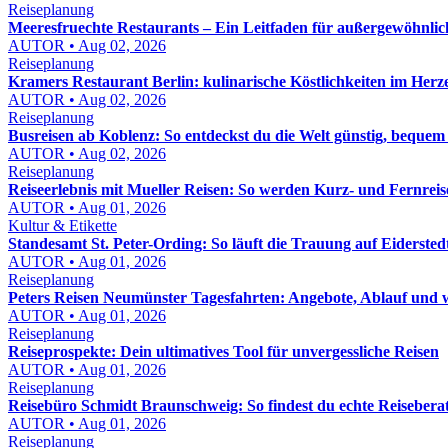
Reiseplanung
Meeresfruechte Restaurants – Ein Leitfaden für außergewöhnlich
AUTOR • Aug 02, 2026
Reiseplanung
Kramers Restaurant Berlin: kulinarische Köstlichkeiten im Herz
AUTOR • Aug 02, 2026
Reiseplanung
Busreisen ab Koblenz: So entdeckst du die Welt günstig, bequem
AUTOR • Aug 02, 2026
Reiseplanung
Reiseerlebnis mit Mueller Reisen: So werden Kurz- und Fernreis
AUTOR • Aug 01, 2026
Kultur & Etikette
Standesamt St. Peter-Ording: So läuft die Trauung auf Eidersted
AUTOR • Aug 01, 2026
Reiseplanung
Peters Reisen Neumünster Tagesfahrten: Angebote, Ablauf und wo
AUTOR • Aug 01, 2026
Reiseplanung
Reiseprospekte: Dein ultimatives Tool für unvergessliche Reisen
AUTOR • Aug 01, 2026
Reiseplanung
Reisebüro Schmidt Braunschweig: So findest du echte Reisebera
AUTOR • Aug 01, 2026
Reiseplanung