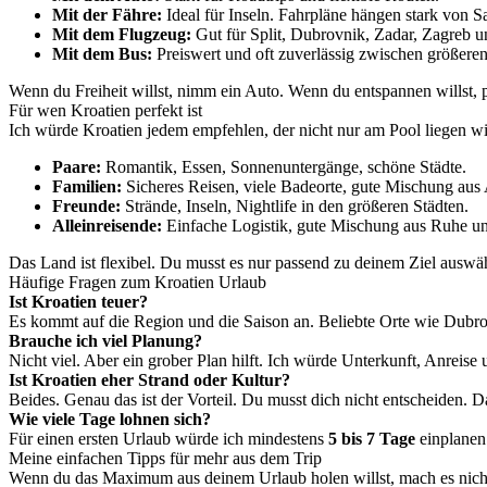
Mit der Fähre:
Ideal für Inseln. Fahrpläne hängen stark von S
Mit dem Flugzeug:
Gut für Split, Dubrovnik, Zadar, Zagreb u
Mit dem Bus:
Preiswert und oft zuverlässig zwischen größeren
Wenn du Freiheit willst, nimm ein Auto. Wenn du entspannen willst,
Für wen Kroatien perfekt ist
Ich würde Kroatien jedem empfehlen, der nicht nur am Pool liegen will
Paare:
Romantik, Essen, Sonnenuntergänge, schöne Städte.
Familien:
Sicheres Reisen, viele Badeorte, gute Mischung aus 
Freunde:
Strände, Inseln, Nightlife in den größeren Städten.
Alleinreisende:
Einfache Logistik, gute Mischung aus Ruhe u
Das Land ist flexibel. Du musst es nur passend zu deinem Ziel auswä
Häufige Fragen zum Kroatien Urlaub
Ist Kroatien teuer?
Es kommt auf die Region und die Saison an. Beliebte Orte wie Dubrov
Brauche ich viel Planung?
Nicht viel. Aber ein grober Plan hilft. Ich würde Unterkunft, Anreise 
Ist Kroatien eher Strand oder Kultur?
Beides. Genau das ist der Vorteil. Du musst dich nicht entscheiden. D
Wie viele Tage lohnen sich?
Für einen ersten Urlaub würde ich mindestens
5 bis 7 Tage
einplanen.
Meine einfachen Tipps für mehr aus dem Trip
Wenn du das Maximum aus deinem Urlaub holen willst, mach es nicht