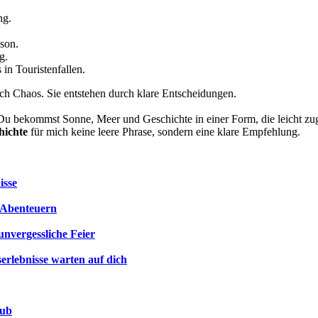
ng.
son.
g.
 in Touristenfallen.
urch Chaos. Sie entstehen durch klare Entscheidungen.
en. Du bekommst Sonne, Meer und Geschichte in einer Form, die leicht z
hichte
für mich keine leere Phrase, sondern eine klare Empfehlung.
isse
n Abenteuern
unvergessliche Feier
erlebnisse warten auf dich
aub