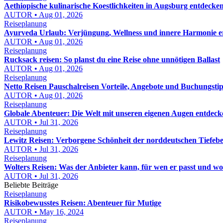
Aethiopische kulinarische Koestlichkeiten in Augsburg entdeck
AUTOR • Aug 01, 2026
Reiseplanung
Ayurveda Urlaub: Verjüngung, Wellness und innere Harmonie e
AUTOR • Aug 01, 2026
Reiseplanung
Rucksack reisen: So planst du eine Reise ohne unnötigen Ballast
AUTOR • Aug 01, 2026
Reiseplanung
Netto Reisen Pauschalreisen Vorteile, Angebote und Buchungstip
AUTOR • Aug 01, 2026
Reiseplanung
Globale Abenteuer: Die Welt mit unseren eigenen Augen entdeck
AUTOR • Jul 31, 2026
Reiseplanung
Lewitz Reisen: Verborgene Schönheit der norddeutschen Tiefeb
AUTOR • Jul 31, 2026
Reiseplanung
Wolters Reisen: Was der Anbieter kann, für wen er passt und wor
AUTOR • Jul 31, 2026
Beliebte Beiträge
Reiseplanung
Risikobewusstes Reisen: Abenteuer für Mutige
AUTOR • May 16, 2024
Reiseplanung