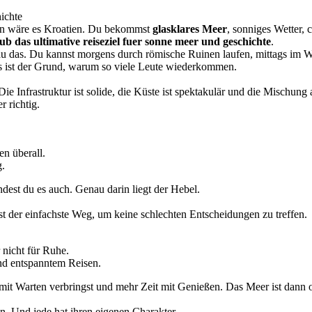
ichte
nn wäre es Kroatien. Du bekommst
glasklares Meer
, sonniges Wetter, 
ub das ultimative reiseziel fuer sonne meer und geschichte
.
nau das. Du kannst morgens durch römische Ruinen laufen, mittags im W
s ist der Grund, warum so viele Leute wiederkommen.
 Die Infrastruktur ist solide, die Küste ist spektakulär und die Mischu
r richtig.
en überall.
g.
ndest du es auch. Genau darin liegt der Hebel.
st der einfachste Weg, um keine schlechten Entscheidungen zu treffen.
 nicht für Ruhe.
nd entspanntem Reisen.
it Warten verbringst und mehr Zeit mit Genießen. Das Meer ist dann oft
n. Und jede hat ihren eigenen Charakter.