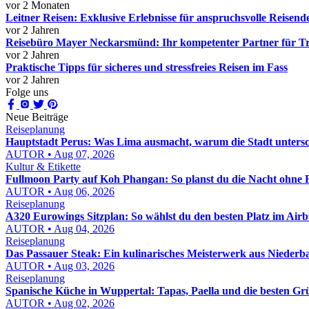
vor 2 Monaten
Leitner Reisen: Exklusive Erlebnisse für anspruchsvolle Reisend
vor 2 Jahren
Reisebüro Mayer Neckarsmünd: Ihr kompetenter Partner für T
vor 2 Jahren
Praktische Tipps für sicheres und stressfreies Reisen im Fass
vor 2 Jahren
Folge uns
Neue Beiträge
Reiseplanung
Hauptstadt Perus: Was Lima ausmacht, warum die Stadt untersc
AUTOR • Aug 07, 2026
Kultur & Etikette
Fullmoon Party auf Koh Phangan: So planst du die Nacht ohne 
AUTOR • Aug 06, 2026
Reiseplanung
A320 Eurowings Sitzplan: So wählst du den besten Platz im Air
AUTOR • Aug 04, 2026
Reiseplanung
Das Passauer Steak: Ein kulinarisches Meisterwerk aus Niederb
AUTOR • Aug 03, 2026
Reiseplanung
Spanische Küche in Wuppertal: Tapas, Paella und die besten G
AUTOR • Aug 02, 2026