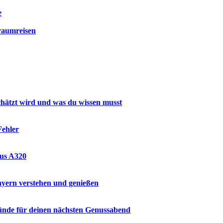
e
raumreisen
hätzt wird und was du wissen musst
Fehler
bus A320
ayern verstehen und genießen
ründe für deinen nächsten Genussabend