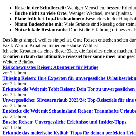
Reise in der Schulterzeit:
Weniger Menschen, bessere Erholu
Buche nicht zu viele Orte:
Weniger Wechsel, mehr Qualität.
Plane früh bei Top-Destinationen:
Besonders in der Hauptsai
Nimm Badeschuhe mit:
Viele Strände sind kieselig oder steini
Nutze lokale Restaurants:
Dort ist die Erfahrung oft besser als
Das klingt simpel, weil es simpel ist. Gute Reisen entstehen selten d
Fazit: Warum Kroatien immer eine starke Wahl ist
Ich sehe Kroatien als eines dieser Ziele, die fast alles richtig mach
kroatien urlaub das ultimative reiseziel fuer sonne meer und gesc
Weitere Beiträge
Risikobewusstes Reisen: Abenteuer für Mutige
vor 2 Jahren
Thiesing Reisen: Ihre Experten für unvergessliche Urlaubserlebn
vor 2 Jahren
Erkunde die Welt mit Tobit Reisen: Dein Tor zu unvergessliche
vor 2 Jahren
Unvergesslicher Silvesterurlaub 2023/24: Top-Reiseziele für eine 
vor 2 Jahren
Entdecke die Welt mit Schauinsland Reisen: Traumhafte Urlaubs
vor 2 Jahren
Busche Reisen: Unvergessliche Erlebnisse und Insider-Tipps
vor 1 Jahr
Erkunde das malerische Kylltal: Tipps für deinen perfekten Url