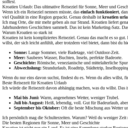
solltest.
Kroatien Urlaub: Das ultimative Reiseziel für Sonne, Meer und Gesch
Wenn ich ein Reiseziel nennen müsste, das
einfach funktioniert
, da
viel Qualität in eine Region gepackt. Genau deshalb ist
kroatien urla
Ich mag Orte, die mir mehr geben als nur Strand. Kroatien liefert ge
Jahrhunderten Geschichten sammelt. Das ist kein Marketing-Satz. Da
Warum Kroatien so stark ist
Kroatien ist kein kompliziertes Reiseziel. Genau das macht es so gut.
willst, der sich leicht anfühlt, aber trotzdem viel bietet, dann bist du hie
Sonne:
Lange Sommer, viele Badetage, viel Outdoor-Zeit.
Meer:
Sauberes Wasser, Buchten, Inseln, perfekte Badeorte.
Geschichte:
Römische, venezianische und mittelalterliche Spur
Abwechslung:
Strandurlaub, Roadtrip, Städtetrip, Inselhoppin
Wenn du nur eins davon suchst, findest du es. Wenn du alles willst, fi
Beste Reisezeit für Kroatien Urlaub
Ich würde die Reisezeit davon abhängig machen, was du willst. Das i
Mai bis Juni:
Warm, angenehmes Wetter, weniger Trubel.
Juli bis August:
Heiß, lebendig, voll. Gut für Badeurlaub, aber
September bis Oktober:
Oft die beste Mischung aus Wetter u
Ich persönlich mag die Schulterzeiten. Warum? Weil du weniger Zeit m
Die besten Regionen für Sonne, Meer und Geschichte
Kroatien ist nicht nur ein Land. Es ist eine Sammlung starker Regione