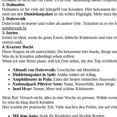
1. Dalmatien
Dalmatien ist für viele der Inbegriff von Kroatien. Hier bekommst du
rund um den
Diokletianpalast
ist ein echtes Highlight. Mehr dazu fin
2. Dubrovnik
Dubrovnik ist teuerer und voller als andere Orte. Trotzdem ist es ein M
tzdubrovnik.hr
.
3. Istrien
Istrien ist ideal, wenn du gutes Essen, hübsche Küstenorte und eine 
extrem stark.
4. Kvarner Bucht
Diese Region ist oft unterschätzt. Du bekommst hier Inseln, Berge u
Was du in Kroatien unbedingt sehen solltest
Wenn ich eine Reise plane, will ich Orte sehen, die den Trip rechtfertig
Altstadt von Dubrovnik:
Geschichte mit Meerblick.
Diokletianpalast in Split:
Antike mitten im Alltag.
Amphitheater in Pula:
Eines der besten römischen Bauwerke 
Nationalpark Plitvicer Seen:
Natur, Wasserfälle, klare Wege. 
Insel Hvar:
Sonne, Meer und schöne Küstenorte.
Mein Rat: Versuch nicht, alles in eine Woche zu pressen. Wähle wenige
So reist du klug durch Kroatien
Hier kommt der praktische Teil. Viele machen den Fehler, nur auf ein
Mit dem Auto:
Stark für Roadtrips und flexible Routen.