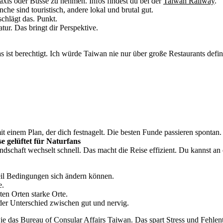
Taxis oder Busse zu nehmen. Infos findest du bei der
Taiwan Railway
.
che sind touristisch, andere lokal und brutal gut.
schlägt das. Punkt.
tur. Das bringt dir Perspektive.
ist berechtigt. Ich würde Taiwan nie nur über große Restaurants defi
 einem Plan, der dich festnagelt. Die besten Funde passieren spontan.
e gelüftet für Naturfans
 Landschaft wechselt schnell. Das macht die Reise effizient. Du kannst
eil Bedingungen sich ändern können.
e.
en Orten starke Orte.
 der Unterschied zwischen gut und nervig.
wie das
Bureau of Consular Affairs Taiwan
. Das spart Stress und Fehle