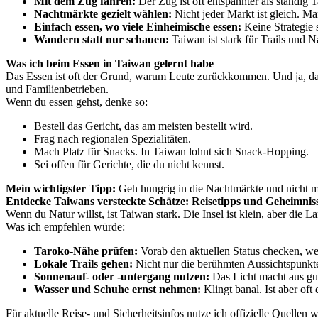
Mit dem Zug fahren:
Der Zug ist oft entspannter als ständig 
Nachtmärkte gezielt wählen:
Nicht jeder Markt ist gleich. Man
Einfach essen, wo viele Einheimische essen:
Keine Strategie 
Wandern statt nur schauen:
Taiwan ist stark für Trails und Na
Was ich beim Essen in Taiwan gelernt habe
Das Essen ist oft der Grund, warum Leute zurückkommen. Und ja, das 
und Familienbetrieben.
Wenn du essen gehst, denke so:
Bestell das Gericht, das am meisten bestellt wird.
Frag nach regionalen Spezialitäten.
Mach Platz für Snacks. In Taiwan lohnt sich Snack-Hopping.
Sei offen für Gerichte, die du nicht kennst.
Mein wichtigster Tipp:
Geh hungrig in die Nachtmärkte und nicht mit
Entdecke Taiwans versteckte Schätze: Reisetipps und Geheimniss
Wenn du Natur willst, ist Taiwan stark. Die Insel ist klein, aber die
Was ich empfehlen würde:
Taroko-Nähe prüfen:
Vorab den aktuellen Status checken, w
Lokale Trails gehen:
Nicht nur die berühmten Aussichtspunkt
Sonnenauf- oder -untergang nutzen:
Das Licht macht aus gut
Wasser und Schuhe ernst nehmen:
Klingt banal. Ist aber oft
Für aktuelle Reise- und Sicherheitsinfos nutze ich offizielle Quellen 