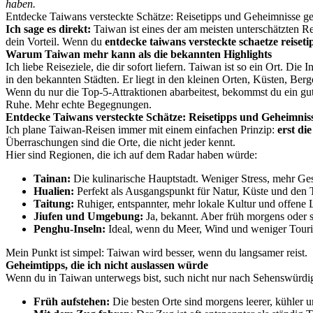
haben.
Entdecke Taiwans versteckte Schätze: Reisetipps und Geheimnisse ge
Ich sage es direkt:
Taiwan ist eines der am meisten unterschätzten Re
dein Vorteil. Wenn du
entdecke taiwans versteckte schaetze reiseti
Warum Taiwan mehr kann als die bekannten Highlights
Ich liebe Reiseziele, die dir sofort liefern. Taiwan ist so ein Ort. Di
in den bekannten Städten. Er liegt in den kleinen Orten, Küsten, Ber
Wenn du nur die Top-5-Attraktionen abarbeitest, bekommst du ein gute
Ruhe. Mehr echte Begegnungen.
Entdecke Taiwans versteckte Schätze: Reisetipps und Geheimnisse
Ich plane Taiwan-Reisen immer mit einem einfachen Prinzip:
erst di
Überraschungen sind die Orte, die nicht jeder kennt.
Hier sind Regionen, die ich auf dem Radar haben würde:
Tainan:
Die kulinarische Hauptstadt. Weniger Stress, mehr Ge
Hualien:
Perfekt als Ausgangspunkt für Natur, Küste und den 
Taitung:
Ruhiger, entspannter, mehr lokale Kultur und offene 
Jiufen und Umgebung:
Ja, bekannt. Aber früh morgens oder s
Penghu-Inseln:
Ideal, wenn du Meer, Wind und weniger Touris
Mein Punkt ist simpel: Taiwan wird besser, wenn du langsamer reist.
Geheimtipps, die ich nicht auslassen würde
Wenn du in Taiwan unterwegs bist, such nicht nur nach Sehenswürdig
Früh aufstehen:
Die besten Orte sind morgens leerer, kühler u