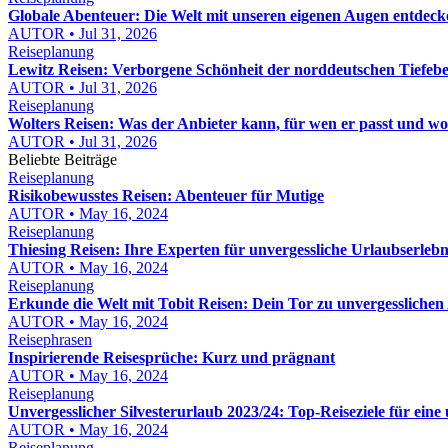
Globale Abenteuer: Die Welt mit unseren eigenen Augen entdeck
AUTOR • Jul 31, 2026
Reiseplanung
Lewitz Reisen: Verborgene Schönheit der norddeutschen Tiefeb
AUTOR • Jul 31, 2026
Reiseplanung
Wolters Reisen: Was der Anbieter kann, für wen er passt und wor
AUTOR • Jul 31, 2026
Beliebte Beiträge
Reiseplanung
Risikobewusstes Reisen: Abenteuer für Mutige
AUTOR • May 16, 2024
Reiseplanung
Thiesing Reisen: Ihre Experten für unvergessliche Urlaubserlebn
AUTOR • May 16, 2024
Reiseplanung
Erkunde die Welt mit Tobit Reisen: Dein Tor zu unvergessliche
AUTOR • May 16, 2024
Reisephrasen
Inspirierende Reisesprüche: Kurz und prägnant
AUTOR • May 16, 2024
Reiseplanung
Unvergesslicher Silvesterurlaub 2023/24: Top-Reiseziele für eine 
AUTOR • May 16, 2024
Reiseplanung