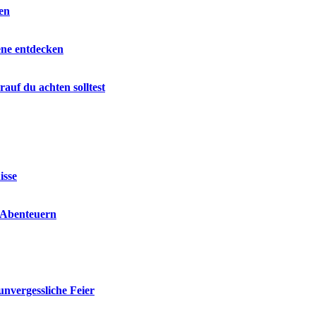
en
ene entdecken
auf du achten solltest
isse
n Abenteuern
unvergessliche Feier