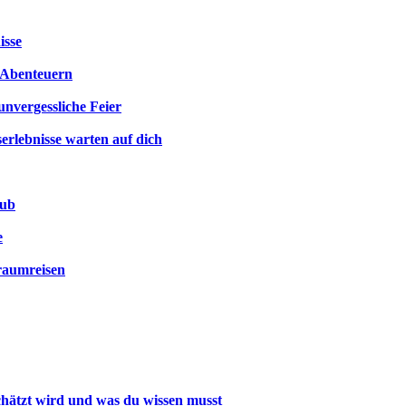
isse
n Abenteuern
unvergessliche Feier
erlebnisse warten auf dich
aub
e
raumreisen
hätzt wird und was du wissen musst