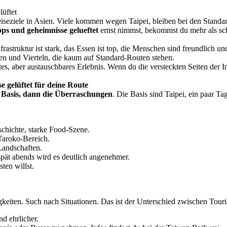
lüftet
iseziele in Asien. Viele kommen wegen Taipei, bleiben bei den Standar
pps und geheimnisse gelueftet
ernst nimmst, bekommst du mehr als sc
e Infrastruktur ist stark, das Essen ist top, die Menschen sind freundlich
gen und Vierteln, die kaum auf Standard-Routen stehen.
s, aber austauschbares Erlebnis. Wenn du die versteckten Seiten der In
 gelüftet für deine Route
e Basis, dann die Überraschungen
. Die Basis sind Taipei, ein paar 
schichte, starke Food-Szene.
Taroko-Bereich.
Landschaften.
pät abends wird es deutlich angenehmer.
ten willst.
keiten. Such nach Situationen. Das ist der Unterschied zwischen Touri
nd ehrlicher.