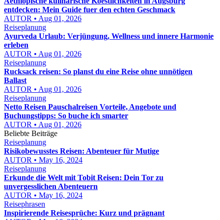
Aethiopische kulinarische Koestlichkeiten in Augsburg
entdecken: Mein Guide fuer den echten Geschmack
AUTOR • Aug 01, 2026
Reiseplanung
Ayurveda Urlaub: Verjüngung, Wellness und innere Harmonie
erleben
AUTOR • Aug 01, 2026
Reiseplanung
Rucksack reisen: So planst du eine Reise ohne unnötigen
Ballast
AUTOR • Aug 01, 2026
Reiseplanung
Netto Reisen Pauschalreisen Vorteile, Angebote und
Buchungstipps: So buche ich smarter
AUTOR • Aug 01, 2026
Beliebte Beiträge
Reiseplanung
Risikobewusstes Reisen: Abenteuer für Mutige
AUTOR • May 16, 2024
Reiseplanung
Erkunde die Welt mit Tobit Reisen: Dein Tor zu
unvergesslichen Abenteuern
AUTOR • May 16, 2024
Reisephrasen
Inspirierende Reisesprüche: Kurz und prägnant