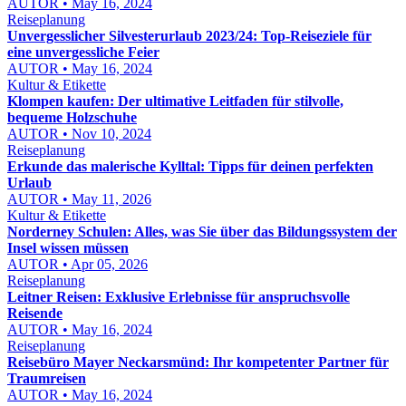
AUTOR • May 16, 2024
Reiseplanung
Unvergesslicher Silvesterurlaub 2023/24: Top-Reiseziele für
eine unvergessliche Feier
AUTOR • May 16, 2024
Kultur & Etikette
Klompen kaufen: Der ultimative Leitfaden für stilvolle,
bequeme Holzschuhe
AUTOR • Nov 10, 2024
Reiseplanung
Erkunde das malerische Kylltal: Tipps für deinen perfekten
Urlaub
AUTOR • May 11, 2026
Kultur & Etikette
Norderney Schulen: Alles, was Sie über das Bildungssystem der
Insel wissen müssen
AUTOR • Apr 05, 2026
Reiseplanung
Leitner Reisen: Exklusive Erlebnisse für anspruchsvolle
Reisende
AUTOR • May 16, 2024
Reiseplanung
Reisebüro Mayer Neckarsmünd: Ihr kompetenter Partner für
Traumreisen
AUTOR • May 16, 2024