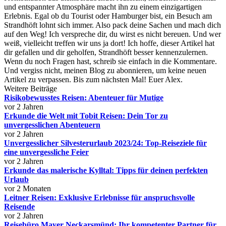
und entspannter Atmosphäre macht ihn zu einem einzigartigen
Erlebnis. Egal ob du Tourist oder Hamburger bist, ein Besuch am
Strandhöft lohnt sich immer. Also pack deine Sachen und mach dich
auf den Weg! Ich verspreche dir, du wirst es nicht bereuen. Und wer
weiß, vielleicht treffen wir uns ja dort! Ich hoffe, dieser Artikel hat
dir gefallen und dir geholfen, Strandhöft besser kennenzulernen.
Wenn du noch Fragen hast, schreib sie einfach in die Kommentare.
Und vergiss nicht, meinen Blog zu abonnieren, um keine neuen
Artikel zu verpassen. Bis zum nächsten Mal! Euer Alex.
Weitere Beiträge
Risikobewusstes Reisen: Abenteuer für Mutige
vor 2 Jahren
Erkunde die Welt mit Tobit Reisen: Dein Tor zu
unvergesslichen Abenteuern
vor 2 Jahren
Unvergesslicher Silvesterurlaub 2023/24: Top-Reiseziele für
eine unvergessliche Feier
vor 2 Jahren
Erkunde das malerische Kylltal: Tipps für deinen perfekten
Urlaub
vor 2 Monaten
Leitner Reisen: Exklusive Erlebnisse für anspruchsvolle
Reisende
vor 2 Jahren
Reisebüro Mayer Neckarsmünd: Ihr kompetenter Partner für