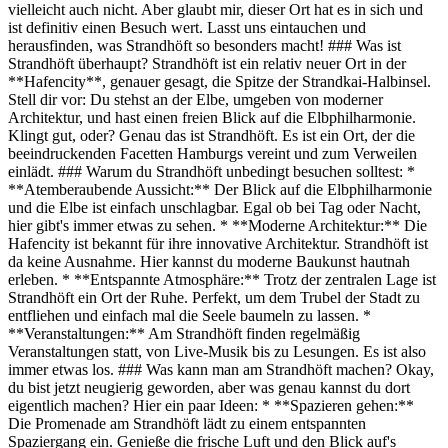
vielleicht auch nicht. Aber glaubt mir, dieser Ort hat es in sich und
ist definitiv einen Besuch wert. Lasst uns eintauchen und
herausfinden, was Strandhöft so besonders macht! ### Was ist
Strandhöft überhaupt? Strandhöft ist ein relativ neuer Ort in der
**Hafencity**, genauer gesagt, die Spitze der Strandkai-Halbinsel.
Stell dir vor: Du stehst an der Elbe, umgeben von moderner
Architektur, und hast einen freien Blick auf die Elbphilharmonie.
Klingt gut, oder? Genau das ist Strandhöft. Es ist ein Ort, der die
beeindruckenden Facetten Hamburgs vereint und zum Verweilen
einlädt. ### Warum du Strandhöft unbedingt besuchen solltest: *
**Atemberaubende Aussicht:** Der Blick auf die Elbphilharmonie
und die Elbe ist einfach unschlagbar. Egal ob bei Tag oder Nacht,
hier gibt's immer etwas zu sehen. * **Moderne Architektur:** Die
Hafencity ist bekannt für ihre innovative Architektur. Strandhöft ist
da keine Ausnahme. Hier kannst du moderne Baukunst hautnah
erleben. * **Entspannte Atmosphäre:** Trotz der zentralen Lage ist
Strandhöft ein Ort der Ruhe. Perfekt, um dem Trubel der Stadt zu
entfliehen und einfach mal die Seele baumeln zu lassen. *
**Veranstaltungen:** Am Strandhöft finden regelmäßig
Veranstaltungen statt, von Live-Musik bis zu Lesungen. Es ist also
immer etwas los. ### Was kann man am Strandhöft machen? Okay,
du bist jetzt neugierig geworden, aber was genau kannst du dort
eigentlich machen? Hier ein paar Ideen: * **Spazieren gehen:**
Die Promenade am Strandhöft lädt zu einem entspannten
Spaziergang ein. Genieße die frische Luft und den Blick auf's