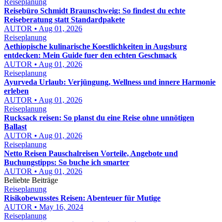
Reiseplanung
Reisebüro Schmidt Braunschweig: So findest du echte
Reiseberatung statt Standardpakete
AUTOR • Aug 01, 2026
Reiseplanung
Aethiopische kulinarische Koestlichkeiten in Augsburg
entdecken: Mein Guide fuer den echten Geschmack
AUTOR • Aug 01, 2026
Reiseplanung
Ayurveda Urlaub: Verjüngung, Wellness und innere Harmonie
erleben
AUTOR • Aug 01, 2026
Reiseplanung
Rucksack reisen: So planst du eine Reise ohne unnötigen
Ballast
AUTOR • Aug 01, 2026
Reiseplanung
Netto Reisen Pauschalreisen Vorteile, Angebote und
Buchungstipps: So buche ich smarter
AUTOR • Aug 01, 2026
Beliebte Beiträge
Reiseplanung
Risikobewusstes Reisen: Abenteuer für Mutige
AUTOR • May 16, 2024
Reiseplanung