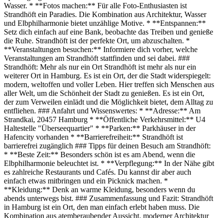
Wasser. * **Fotos machen:** Für alle Foto-Enthusiasten ist
Strandhöft ein Paradies. Die Kombination aus Architektur, Wasser
und Elbphilharmonie bietet unzählige Motive. * **Entspannen:**
Setz dich einfach auf eine Bank, beobachte das Treiben und genieße
die Ruhe. Strandhöft ist der perfekte Ort, um abzuschalten. *
**Veranstaltungen besuchen:** Informiere dich vorher, welche
Veranstaltungen am Strandhöft stattfinden und sei dabei. ###
Strandhöft: Mehr als nur ein Ort Strandhöft ist mehr als nur ein
weiterer Ort in Hamburg. Es ist ein Ort, der die Stadt widerspiegelt:
modern, weltoffen und voller Leben. Hier treffen sich Menschen aus
aller Welt, um die Schönheit der Stadt zu genießen. Es ist ein Ort,
der zum Verweilen einlädt und die Möglichkeit bietet, dem Alltag zu
entfliehen. ### Anfahrt und Wissenswertes: * **Adresse:** Am
Strandkai, 20457 Hamburg * **Öffentliche Verkehrsmittel:** U4
Haltestelle "Überseequartier" * **Parken:** Parkhäuser in der
Hafencity vorhanden * **Barrierefreiheit:** Strandhöft ist
barrierefrei zugänglich ### Tipps für deinen Besuch am Strandhöft:
* **Beste Zeit:** Besonders schön ist es am Abend, wenn die
Elbphilharmonie beleuchtet ist. * **Verpflegung:** In der Nähe gibt
es zahlreiche Restaurants und Cafés. Du kannst dir aber auch
einfach etwas mitbringen und ein Picknick machen. *
**Kleidung:** Denk an warme Kleidung, besonders wenn du
abends unterwegs bist. ### Zusammenfassung und Fazit: Strandhöft
in Hamburg ist ein Ort, den man einfach erlebt haben muss. Die
Kombination aus atemberaubender Aussicht, moderner Architektur