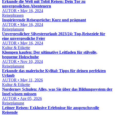
Erkunde die Welt mit Tobit Reisen: Dein Tor zu
unvergesslichen Abenteuern
AUTOR • May 16, 2024
Reisephrasen
Inspirierende Reisesprüche: Kurz und prägnant
AUTOR • May 16, 2024
Reiseplanung
Unvergesslicher Silvesterurlaub 2023/24: Top-Reiseziele für
eine unvergessliche Feier
AUTOR • May 16, 2024
Kultur & Etikette
Klompen kaufen: Der ultimative Leitfaden für stilvolle,
bequeme Holzschuhe
AUTOR • Nov 10, 2024
Reiseplanung
Erkunde das malerische Kylltal: Tipps für deinen perfekten
Urlaub
AUTOR • May 11, 2026
Kultur & Etikette
Norderney Schulen: Alles, was Sie über das Bildungssystem der
Insel wissen müssen
AUTOR • Apr 05, 2026
Reiseplanung
Leitner Reisen: Exklusive Erlebnisse für anspruchsvolle
Reisende