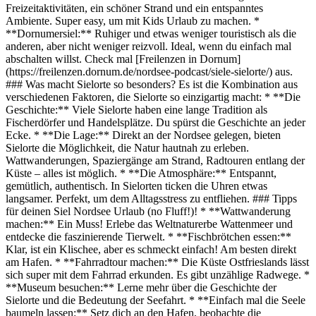
Freizeitaktivitäten, ein schöner Strand und ein entspanntes
Ambiente. Super easy, um mit Kids Urlaub zu machen. *
**Dornumersiel:** Ruhiger und etwas weniger touristisch als die
anderen, aber nicht weniger reizvoll. Ideal, wenn du einfach mal
abschalten willst. Check mal [Freilenzen in Dornum]
(https://freilenzen.dornum.de/nordsee-podcast/siele-sielorte/) aus.
### Was macht Sielorte so besonders? Es ist die Kombination aus
verschiedenen Faktoren, die Sielorte so einzigartig macht: * **Die
Geschichte:** Viele Sielorte haben eine lange Tradition als
Fischerdörfer und Handelsplätze. Du spürst die Geschichte an jeder
Ecke. * **Die Lage:** Direkt an der Nordsee gelegen, bieten
Sielorte die Möglichkeit, die Natur hautnah zu erleben.
Wattwanderungen, Spaziergänge am Strand, Radtouren entlang der
Küste – alles ist möglich. * **Die Atmosphäre:** Entspannt,
gemütlich, authentisch. In Sielorten ticken die Uhren etwas
langsamer. Perfekt, um dem Alltagsstress zu entfliehen. ### Tipps
für deinen Siel Nordsee Urlaub (no Fluff!)! * **Wattwanderung
machen:** Ein Muss! Erlebe das Weltnaturerbe Wattenmeer und
entdecke die faszinierende Tierwelt. * **Fischbrötchen essen:**
Klar, ist ein Klischee, aber es schmeckt einfach! Am besten direkt
am Hafen. * **Fahrradtour machen:** Die Küste Ostfrieslands lässt
sich super mit dem Fahrrad erkunden. Es gibt unzählige Radwege. *
**Museum besuchen:** Lerne mehr über die Geschichte der
Sielorte und die Bedeutung der Seefahrt. * **Einfach mal die Seele
baumeln lassen:** Setz dich an den Hafen, beobachte die