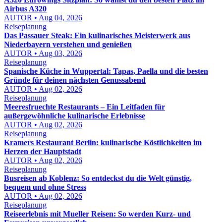
Airbus A320
AUTOR • Aug 04, 2026
Reiseplanung
Das Passauer Steak: Ein kulinarisches Meisterwerk aus
Niederbayern verstehen und genießen
AUTOR • Aug 03, 2026
Reiseplanung
Spanische Küche in Wuppertal: Tapas, Paella und die besten
Gründe für deinen nächsten Genussabend
AUTOR • Aug 02, 2026
Reiseplanung
Meeresfruechte Restaurants – Ein Leitfaden für
außergewöhnliche kulinarische Erlebnisse
AUTOR • Aug 02, 2026
Reiseplanung
Kramers Restaurant Berlin: kulinarische Köstlichkeiten im
Herzen der Hauptstadt
AUTOR • Aug 02, 2026
Reiseplanung
Busreisen ab Koblenz: So entdeckst du die Welt günstig,
bequem und ohne Stress
AUTOR • Aug 02, 2026
Reiseplanung
Reiseerlebnis mit Mueller Reisen: So werden Kurz- und