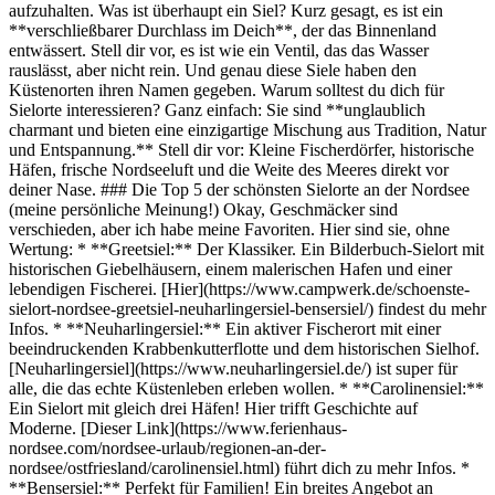
aufzuhalten. Was ist überhaupt ein Siel? Kurz gesagt, es ist ein
**verschließbarer Durchlass im Deich**, der das Binnenland
entwässert. Stell dir vor, es ist wie ein Ventil, das das Wasser
rauslässt, aber nicht rein. Und genau diese Siele haben den
Küstenorten ihren Namen gegeben. Warum solltest du dich für
Sielorte interessieren? Ganz einfach: Sie sind **unglaublich
charmant und bieten eine einzigartige Mischung aus Tradition, Natur
und Entspannung.** Stell dir vor: Kleine Fischerdörfer, historische
Häfen, frische Nordseeluft und die Weite des Meeres direkt vor
deiner Nase. ### Die Top 5 der schönsten Sielorte an der Nordsee
(meine persönliche Meinung!) Okay, Geschmäcker sind
verschieden, aber ich habe meine Favoriten. Hier sind sie, ohne
Wertung: * **Greetsiel:** Der Klassiker. Ein Bilderbuch-Sielort mit
historischen Giebelhäusern, einem malerischen Hafen und einer
lebendigen Fischerei. [Hier](https://www.campwerk.de/schoenste-
sielort-nordsee-greetsiel-neuharlingersiel-bensersiel/) findest du mehr
Infos. * **Neuharlingersiel:** Ein aktiver Fischerort mit einer
beeindruckenden Krabbenkutterflotte und dem historischen Sielhof.
[Neuharlingersiel](https://www.neuharlingersiel.de/) ist super für
alle, die das echte Küstenleben erleben wollen. * **Carolinensiel:**
Ein Sielort mit gleich drei Häfen! Hier trifft Geschichte auf
Moderne. [Dieser Link](https://www.ferienhaus-
nordsee.com/nordsee-urlaub/regionen-an-der-
nordsee/ostfriesland/carolinensiel.html) führt dich zu mehr Infos. *
**Bensersiel:** Perfekt für Familien! Ein breites Angebot an