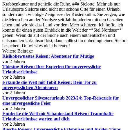
Krabbenkutter und genieße die Ruhe. ### Sielorte: Mehr als nur
Urlaubsorte Sielorte sind nicht nur schöne Orte für einen Urlaub,
sondern auch wichtige Zeugnisse der Küstenkultur. Sie zeigen, wie
die Menschen an der Nordsee seit Jahrhunderten mit den Gezeiten
leben und wie sie das Land vor dem Meer schützen. Ich hoffe, ich
konnte dir einen guten Einblick in die Welt der **Siel Nordsee**
geben. Wenn du auf der Suche nach einem authentischen und
entspannten Urlaubsort bist, dann solltest du unbedingt einen Sielort
besuchen. Du wirst es nicht bereuen!
Weitere Beiträge
Risikobewusstes Reisen: Abenteuer für Mutige
vor 2 Jahren
Thiesing Reisen: Ihre Experten für unvergessliche
Urlaubserlebnisse
vor 2 Jahren
Erkunde die Welt mit Tobit Reisen: Dein Tor zu
unvergesslichen Abenteuern
vor 2 Jahren
Unvergesslicher Silvesterurlaub 2023/24: Top-Reiseziele für
eine unvergessliche Feier
vor 2 Jahren
Entdecke die Welt mit Schauinsland Reisen: Traumhafte
Urlaubserlebnisse warten auf dich
vor 2 Jahren
Busche Reisen: Unvergessliche Erlebnisse und Insider-Tipps