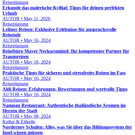
Reiseplanung
Erkunde das malerische Kylltal: Tipps für deinen perfekten
Urlaub
AUTOR • May 11, 2026
Reiseplanung
Leitner Reisen: Exklusive Erlebnisse für anspruchsvolle
Reisende
AUTOR • May 16, 2024
Reiseplanung
Reisebüro Mayer Neckarsmünd: Ihr kompetenter Partner für
Traumreisen
AUTOR • May 16, 2024
Reiseplanung
Praktische Tipps für sicheres und stressfreies Reisen im Fass
AUTOR • May 16, 2024
Reiseplanung
Aldi Reisen: Erfahrungen, Bewertungen und wertvolle Tipps
AUTOR • May 16, 2024
Reiseplanung
Nampan Restaurant: Authentische thailändische Aromen im
Herzen der Stadt
AUTOR • May 08, 2024
Kultur & Etikette
Norderney Schulen: Alles, was Sie über das Bildungssystem der
Insel wissen müssen