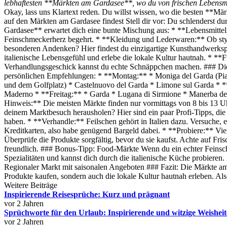
lebhaftesten **Märkten am Gardasee**, wo du von frischen Lebensmitte
Okay, lass uns Klartext reden. Du willst wissen, wo die besten **Mär
auf den Märkten am Gardasee findest Stell dir vor: Du schlenderst d
Gardasee** erwartet dich eine bunte Mischung aus: * **Lebensmittel
Feinschmeckerherz begehrt. * **Kleidung und Lederwaren:** Ob styli
besonderen Andenken? Hier findest du einzigartige Kunsthandwerkspr
italienische Lebensgefühl und erlebe die lokale Kultur hautnah. * *
Verhandlungsgeschick kannst du echte Schnäppchen machen. ### Die 
persönlichen Empfehlungen: * **Montag:** * Moniga del Garda (Piaz
und dem Golfplatz) * Castelnuovo del Garda * Limone sul Garda * 
Maderno * **Freitag:** * Garda * Lugana di Sirmione * Manerba del
Hinweis:** Die meisten Märkte finden nur vormittags von 8 bis 13 Uh
deinem Marktbesuch herausholen? Hier sind ein paar Profi-Tipps, die 
haben. * **Verhandle:** Feilschen gehört in Italien dazu. Versuche, e
Kreditkarten, also habe genügend Bargeld dabei. * **Probiere:** Viel
Überprüfe die Produkte sorgfältig, bevor du sie kaufst. Achte auf Fr
freundlich. ### Bonus-Tipp: Food-Märkte Wenn du ein echter Feinschm
Spezialitäten und kannst dich durch die italienische Küche probier
Regionaler Markt mit saisonalen Angeboten ### Fazit: Die Märkte am 
Produkte kaufen, sondern auch die lokale Kultur hautnah erleben. Al
Weitere Beiträge
Inspirierende Reisesprüche: Kurz und prägnant
vor 2 Jahren
Sprüchworte für den Urlaub: Inspirierende und witzige Weisheit
vor 2 Jahren