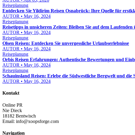
Reiseplanung
Entdecken Sie Yildirim Reisen Osnabrück: Ihre Quelle für erstkla
AUTOR • May 16, 2024
Reiseplanung
Reisetipps in unsicheren Zeiten: Bleiben Sie auf dem Laufenden
AUTOR • May 16, 2024
Reiseplanung
Olsen Reisen: Entdecken Sie unvergessliche Urlaubserlebnisse
AUTOR • May 16, 2024
Reiseplanung
Orbis Reisen Erfahrungen: Authentische Bewertungen und Einb
AUTOR • May 16, 2024
Reiseplanung
Schauinsland Reisen: Erlebe die Südwestliche Bergwelt und die
AUTOR • May 16, 2024
Kontakt
Online PR
Nie Dieck
18182 Bentwisch
Email:
info@xoopsforge.com
Navigation