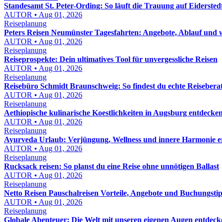
Standesamt St. Peter-Ording: So läuft die Trauung auf Eidersted
AUTOR • Aug 01, 2026
Reiseplanung
Peters Reisen Neumünster Tagesfahrten: Angebote, Ablauf und wo
AUTOR • Aug 01, 2026
Reiseplanung
Reiseprospekte: Dein ultimatives Tool für unvergessliche Reisen
AUTOR • Aug 01, 2026
Reiseplanung
Reisebüro Schmidt Braunschweig: So findest du echte Reisebera
AUTOR • Aug 01, 2026
Reiseplanung
Aethiopische kulinarische Koestlichkeiten in Augsburg entdeck
AUTOR • Aug 01, 2026
Reiseplanung
Ayurveda Urlaub: Verjüngung, Wellness und innere Harmonie e
AUTOR • Aug 01, 2026
Reiseplanung
Rucksack reisen: So planst du eine Reise ohne unnötigen Ballast
AUTOR • Aug 01, 2026
Reiseplanung
Netto Reisen Pauschalreisen Vorteile, Angebote und Buchungstip
AUTOR • Aug 01, 2026
Reiseplanung
Globale Abenteuer: Die Welt mit unseren eigenen Augen entdeck