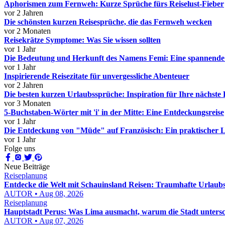
Aphorismen zum Fernweh: Kurze Sprüche fürs Reiselust-Fieber
vor 2 Jahren
Die schönsten kurzen Reisesprüche, die das Fernweh wecken
vor 2 Monaten
Reisekrätze Symptome: Was Sie wissen sollten
vor 1 Jahr
Die Bedeutung und Herkunft des Namens Femi: Eine spannende
vor 1 Jahr
Inspirierende Reisezitate für unvergessliche Abenteuer
vor 2 Jahren
Die besten kurzen Urlaubssprüche: Inspiration für Ihre nächste 
vor 3 Monaten
5-Buchstaben-Wörter mit 'i' in der Mitte: Eine Entdeckungsreise
vor 1 Jahr
Die Entdeckung von "Müde" auf Französisch: Ein praktischer Le
vor 1 Jahr
Folge uns
Neue Beiträge
Reiseplanung
Entdecke die Welt mit Schauinsland Reisen: Traumhafte Urlaubse
AUTOR • Aug 08, 2026
Reiseplanung
Hauptstadt Perus: Was Lima ausmacht, warum die Stadt untersc
AUTOR • Aug 07, 2026