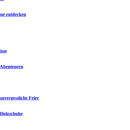
ene entdecken
isse
n Abenteuern
unvergessliche Feier
e Holzschuhe