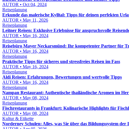
AUTOR • Oct 04, 2024
Reiseplanung
Erkunde das malerische Kylltal: Tipps für deinen perfekten Url
AUTOR • May 11, 2026
Reiseplanung
Leitner Reisen: Exklusive Erlebnisse für anspruchsvolle Reisend
AUTOR • May 16, 2024
Reiseplanung
Reisebüro Mayer Neckarsmünd: Ihr kompetenter Partner für T
AUTOR • May 16, 2024
Reiseplanung
Praktische Tipps für sicheres und stressfreies Reisen im Fass
AUTOR • May 16, 2024
Reiseplanung
Aldi Reisen: Erfahrungen, Bewertungen und wertvolle Tipps
AUTOR • May 16, 2024
Reiseplanung
Nampan Restaurant: Authentische thailändische Aromen im Her
AUTOR • May 08, 2024
Reiseplanung
Fischrestaurants in Frankfurt: Kulinarische Highlights für Fisch
AUTOR • May 08, 2024
Kultur & Etikette
Norderney Schulen: Alles, was Sie über das Bildungssystem der 
AUTOR • Apr 05, 2026