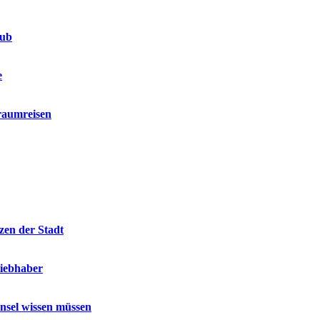
aub
e
raumreisen
zen der Stadt
liebhaber
Insel wissen müssen