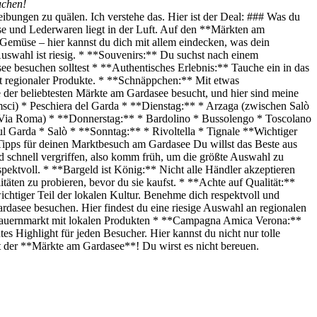
uchen!
ibungen zu quälen. Ich verstehe das. Hier ist der Deal: ### Was du
äse und Lederwaren liegt in der Luft. Auf den **Märkten am
Gemüse – hier kannst du dich mit allem eindecken, was dein
uswahl ist riesig. * **Souvenirs:** Du suchst nach einem
 besuchen solltest * **Authentisches Erlebnis:** Tauche ein in das
ät regionaler Produkte. * **Schnäppchen:** Mit etwas
der beliebtesten Märkte am Gardasee besucht, und hier sind meine
ci) * Peschiera del Garda * **Dienstag:** * Arzaga (zwischen Salò
 Via Roma) * **Donnerstag:** * Bardolino * Bussolengo * Toscolano
 Garda * Salò * **Sonntag:** * Rivoltella * Tignale **Wichtiger
-Tipps für deinen Marktbesuch am Gardasee Du willst das Beste aus
nd schnell vergriffen, also komm früh, um die größte Auswahl zu
spektvoll. * **Bargeld ist König:** Nicht alle Händler akzeptieren
täten zu probieren, bevor du sie kaufst. * **Achte auf Qualität:**
ichtiger Teil der lokalen Kultur. Benehme dich respektvoll und
rdasee besuchen. Hier findest du eine riesige Auswahl an regionalen
** Bauernmarkt mit lokalen Produkten * **Campagna Amica Verona:**
 Highlight für jeden Besucher. Hier kannst du nicht nur tolle
lt der **Märkte am Gardasee**! Du wirst es nicht bereuen.