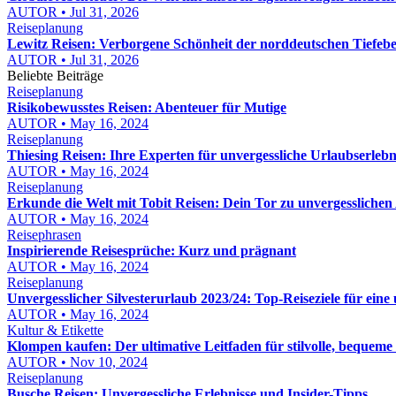
AUTOR • Jul 31, 2026
Reiseplanung
Lewitz Reisen: Verborgene Schönheit der norddeutschen Tiefeb
AUTOR • Jul 31, 2026
Beliebte Beiträge
Reiseplanung
Risikobewusstes Reisen: Abenteuer für Mutige
AUTOR • May 16, 2024
Reiseplanung
Thiesing Reisen: Ihre Experten für unvergessliche Urlaubserlebn
AUTOR • May 16, 2024
Reiseplanung
Erkunde die Welt mit Tobit Reisen: Dein Tor zu unvergessliche
AUTOR • May 16, 2024
Reisephrasen
Inspirierende Reisesprüche: Kurz und prägnant
AUTOR • May 16, 2024
Reiseplanung
Unvergesslicher Silvesterurlaub 2023/24: Top-Reiseziele für eine 
AUTOR • May 16, 2024
Kultur & Etikette
Klompen kaufen: Der ultimative Leitfaden für stilvolle, bequem
AUTOR • Nov 10, 2024
Reiseplanung
Busche Reisen: Unvergessliche Erlebnisse und Insider-Tipps