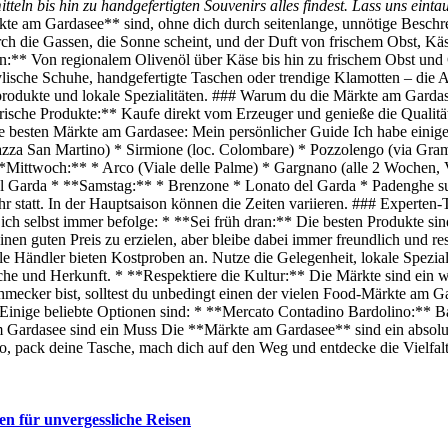
ln bis hin zu handgefertigten Souvenirs alles findest. Lass uns einta
kte am Gardasee** sind, ohne dich durch seitenlange, unnötige Beschre
urch die Gassen, die Sonne scheint, und der Duft von frischem Obst, K
n:** Von regionalem Olivenöl über Käse bis hin zu frischem Obst und 
sche Schuhe, handgefertigte Taschen oder trendige Klamotten – die A
odukte und lokale Spezialitäten. ### Warum du die Märkte am Gardasee
*Frische Produkte:** Kaufe direkt vom Erzeuger und genieße die Qualit
besten Märkte am Gardasee: Mein persönlicher Guide Ich habe einige 
za San Martino) * Sirmione (loc. Colombare) * Pozzolengo (via Grams
**Mittwoch:** * Arco (Viale delle Palme) * Gargnano (alle 2 Wochen,
 Garda * **Samstag:** * Brenzone * Lonato del Garda * Padenghe sul
r statt. In der Hauptsaison können die Zeiten variieren. ### Experten
ich selbst immer befolge: * **Sei früh dran:** Die besten Produkte si
inen guten Preis zu erzielen, aber bleibe dabei immer freundlich und re
e Händler bieten Kostproben an. Nutze die Gelegenheit, lokale Speziali
ische und Herkunft. * **Respektiere die Kultur:** Die Märkte sind ein w
ecker bist, solltest du unbedingt einen der vielen Food-Märkte am Ga
en. Einige beliebte Optionen sind: * **Mercato Contadino Bardolino:
Gardasee sind ein Muss Die **Märkte am Gardasee** sind ein absolutes
so, pack deine Tasche, mach dich auf den Weg und entdecke die Vielfa
en für unvergessliche Reisen