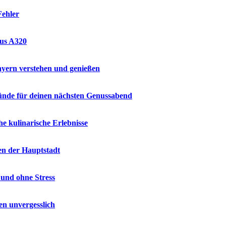
Fehler
bus A320
ayern verstehen und genießen
ründe für deinen nächsten Genussabend
e kulinarische Erlebnisse
en der Hauptstadt
 und ohne Stress
en unvergesslich