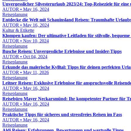
Unvergesslicher Silvesterurlaub 2023/24: Top-Reiseziele für eine 
AUTOR • May 16, 2024
Reiseplanung
Entdecke die Welt mit Schauinsland Reisen: Traumhafte Urlaubs
AUTOR • May 16, 2024
Kultur & Etikette
Klompen kaufen: Der ultimative Leitfaden für stilvolle, bequem
AUTOR • Nov 10, 2024
Reiseplanung
Busche Reisen: Unvergessliche Erlebnisse und Insider-Tipps
AUTOR • Oct 04, 2024
Reiseplanung
Erkunde das malerische Kylltal: Tipps für deinen perfekten Url
AUTOR • May 11, 2026
Reiseplanung
Leitner Reisen: Exklusive Erlebnisse für anspruchsvolle Reisend
AUTOR • May 16, 2024
Reiseplanung
Reisebüro Mayer Neckarsmünd: Ihr kompetenter Partner für T
AUTOR • May 16, 2024
Reiseplanung
Praktische Tipps für sicheres und stressfreies Reisen im Fass
AUTOR • May 16, 2024
Reiseplanung
Aldi Reisen: Erfahrungen, Bewertungen und wertvolle Tipps