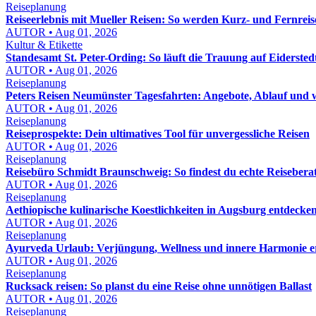
Reiseplanung
Reiseerlebnis mit Mueller Reisen: So werden Kurz- und Fernreis
AUTOR • Aug 01, 2026
Kultur & Etikette
Standesamt St. Peter-Ording: So läuft die Trauung auf Eidersted
AUTOR • Aug 01, 2026
Reiseplanung
Peters Reisen Neumünster Tagesfahrten: Angebote, Ablauf und wo
AUTOR • Aug 01, 2026
Reiseplanung
Reiseprospekte: Dein ultimatives Tool für unvergessliche Reisen
AUTOR • Aug 01, 2026
Reiseplanung
Reisebüro Schmidt Braunschweig: So findest du echte Reisebera
AUTOR • Aug 01, 2026
Reiseplanung
Aethiopische kulinarische Koestlichkeiten in Augsburg entdeck
AUTOR • Aug 01, 2026
Reiseplanung
Ayurveda Urlaub: Verjüngung, Wellness und innere Harmonie e
AUTOR • Aug 01, 2026
Reiseplanung
Rucksack reisen: So planst du eine Reise ohne unnötigen Ballast
AUTOR • Aug 01, 2026
Reiseplanung