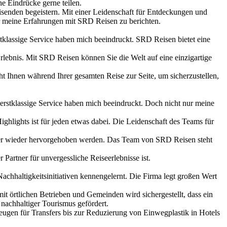
e Eindrücke gerne teilen.
isenden begeistern. Mit einer Leidenschaft für Entdeckungen und
er meine Erfahrungen mit SRD Reisen zu berichten.
klassige Service haben mich beeindruckt. SRD Reisen bietet eine
rlebnis. Mit SRD Reisen können Sie die Welt auf eine einzigartige
ht Ihnen während Ihrer gesamten Reise zur Seite, um sicherzustellen,
erstklassige Service haben mich beeindruckt. Doch nicht nur meine
ghlights ist für jeden etwas dabei. Die Leidenschaft des Teams für
mmer wieder hervorgehoben werden. Das Team von SRD Reisen steht
artner für unvergessliche Reiseerlebnisse ist.
chhaltigkeitsinitiativen kennengelernt. Die Firma legt großen Wert
it örtlichen Betrieben und Gemeinden wird sichergestellt, dass ein
 nachhaltiger Tourismus gefördert.
gen für Transfers bis zur Reduzierung von Einwegplastik in Hotels