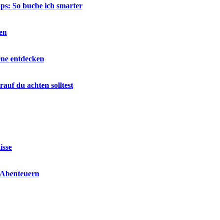
ps: So buche ich smarter
en
ene entdecken
auf du achten solltest
isse
n Abenteuern