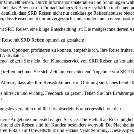
n für Umweltthemen. Durch Informationsmaterialien und Schulungen wäh
i, das Bewusstsein für nachhaltiges Reisen zu schärfen und einen po
ven deutlich, dass SRD Reisen nicht nur erstklassige Reiseerlebnisse bie
i, dass Reisen nicht nur unvergesslich sind, sondern auch einen positive
 mit SRD Reisen eine kluge Entscheidung ist. Die maßgeschneiderten An
te Reise mit SRD Reisen optimal zu gestalten:
ren Optionen profitieren zu können, empfehle ich, Ihre Reise frühzeiti
Aktivitäten.
iegen zögern Sie nicht, den Kundenservice von SRD Reisen zu kontaktie
g treffen, nehmen Sie sich Zeit, um verschiedene Angebote von SRD Rei
r Abreise, dass alle Ihre Reisedokumente in Ordnung sind. Dies beinhalt
es hilfreich und wichtig, Feedback zu geben. Teilen Sie Ihre Erfahrun
n.
ungslos verlaufen und Ihr Urlaubserlebnis unvergesslich werden.
erte Angebote und erstklassigen Service. Die Vielfalt an Reisemöglic
hrend der Reisen sind für Kunden besonders wertvoll. Die Nachhaltigk
ren Fokus auf Umweltschutz und soziale Verantwortung. Diese Aspek