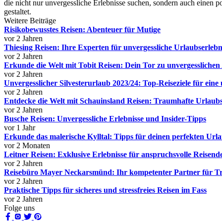
die nicht nur unvergessliche Erlebnisse suchen, sondern auch einen 
gestaltet.
Weitere Beiträge
Risikobewusstes Reisen: Abenteuer für Mutige
vor 2 Jahren
Thiesing Reisen: Ihre Experten für unvergessliche Urlaubserlebn
vor 2 Jahren
Erkunde die Welt mit Tobit Reisen: Dein Tor zu unvergessliche
vor 2 Jahren
Unvergesslicher Silvesterurlaub 2023/24: Top-Reiseziele für eine 
vor 2 Jahren
Entdecke die Welt mit Schauinsland Reisen: Traumhafte Urlaubs
vor 2 Jahren
Busche Reisen: Unvergessliche Erlebnisse und Insider-Tipps
vor 1 Jahr
Erkunde das malerische Kylltal: Tipps für deinen perfekten Url
vor 2 Monaten
Leitner Reisen: Exklusive Erlebnisse für anspruchsvolle Reisend
vor 2 Jahren
Reisebüro Mayer Neckarsmünd: Ihr kompetenter Partner für T
vor 2 Jahren
Praktische Tipps für sicheres und stressfreies Reisen im Fass
vor 2 Jahren
Folge uns