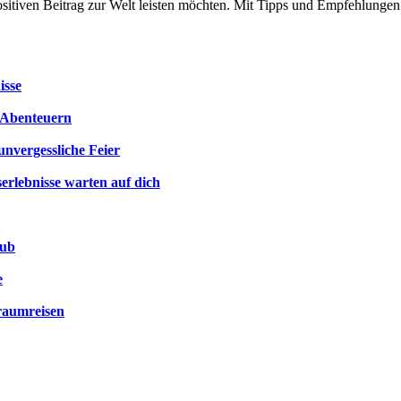
positiven Beitrag zur Welt leisten möchten. Mit Tipps und Empfehlung
isse
n Abenteuern
unvergessliche Feier
erlebnisse warten auf dich
aub
e
raumreisen