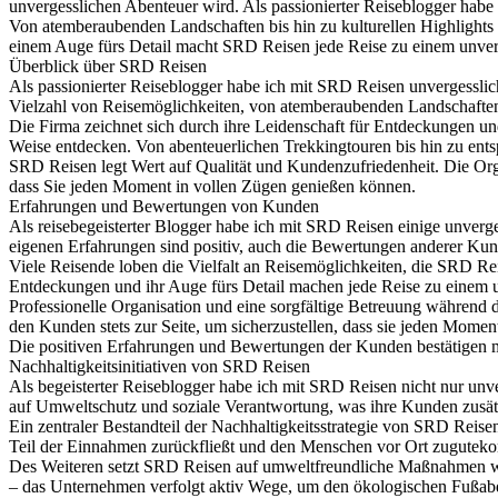
unvergesslichen Abenteuer wird. Als passionierter Reiseblogger habe
Von atemberaubenden Landschaften bis hin zu kulturellen Highlights 
einem Auge fürs Detail macht SRD Reisen jede Reise zu einem unverg
Überblick über SRD Reisen
Als passionierter Reiseblogger habe ich mit SRD Reisen unvergessli
Vielzahl von Reisemöglichkeiten, von atemberaubenden Landschaften b
Die Firma zeichnet sich durch ihre Leidenschaft für Entdeckungen und
Weise entdecken. Von abenteuerlichen Trekkingtouren bis hin zu entsp
SRD Reisen legt Wert auf Qualität und Kundenzufriedenheit. Die Organ
dass Sie jeden Moment in vollen Zügen genießen können.
Erfahrungen und Bewertungen von Kunden
Als reisebegeisterter Blogger habe ich mit SRD Reisen einige unverg
eigenen Erfahrungen sind positiv, auch die Bewertungen anderer Kun
Viele Reisende loben die Vielfalt an Reisemöglichkeiten, die SRD Rei
Entdeckungen und ihr Auge fürs Detail machen jede Reise zu einem u
Professionelle Organisation und eine sorgfältige Betreuung währen
den Kunden stets zur Seite, um sicherzustellen, dass sie jeden Mome
Die positiven Erfahrungen und Bewertungen der Kunden bestätigen mei
Nachhaltigkeitsinitiativen von SRD Reisen
Als begeisterter Reiseblogger habe ich mit SRD Reisen nicht nur unv
auf Umweltschutz und soziale Verantwortung, was ihre Kunden zusätzl
Ein zentraler Bestandteil der Nachhaltigkeitsstrategie von SRD Reise
Teil der Einnahmen zurückfließt und den Menschen vor Ort zugutekomm
Des Weiteren setzt SRD Reisen auf umweltfreundliche Maßnahmen wä
– das Unternehmen verfolgt aktiv Wege, um den ökologischen Fußab