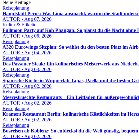
Neue Beiträge
Reiseplanung
Hauptstadt Perus: Was Lima ausmacht, warum die Stadt untersc
AUTOR • Aug 07, 2026
Kultur & Etikette
Fullmoon Party auf Koh Phangan: So planst du die Nacht ohne 
AUTOR • Aug 06, 2026
Reiseplanung
A320 Eurowings Sitzplan: So wählst du den besten Platz im Air
AUTOR • Aug 04, 2026
Reiseplanung
Das Passauer Steak: Ein kulinarisches Meisterwerk aus Niederb
AUTOR • Aug 03, 2026
Reiseplanung
Spanische Küche in Wuppertal: Tapas, Paella und die besten G
AUTOR • Aug 02, 2026
Reiseplanung
Meeresfruechte Restaurants – Ein Leitfaden für außergewöhnlich
AUTOR • Aug 02, 2026
Reiseplanung
Kramers Restaurant Berlin: kulinarische Köstlichkeiten im Herz
AUTOR • Aug 02, 2026
Reiseplanung
Busreisen ab Koblenz: So entdeckst du die Welt günstig, bequem
AUTOR • Aug 02, 2026