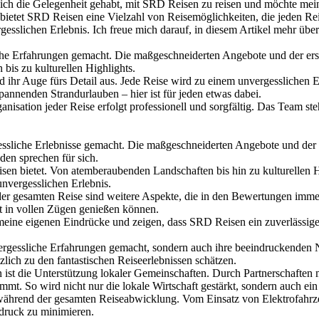
 ich die Gelegenheit gehabt, mit SRD Reisen zu reisen und möchte mein
bietet SRD Reisen eine Vielzahl von Reisemöglichkeiten, die jeden Re
esslichen Erlebnis. Ich freue mich darauf, in diesem Artikel mehr üb
che Erfahrungen gemacht. Die maßgeschneiderten Angebote und der erst
is zu kulturellen Highlights.
 ihr Auge fürs Detail aus. Jede Reise wird zu einem unvergesslichen E
annenden Strandurlauben – hier ist für jeden etwas dabei.
isation jeder Reise erfolgt professionell und sorgfältig. Das Team ste
essliche Erlebnisse gemacht. Die maßgeschneiderten Angebote und der 
den sprechen für sich.
sen bietet. Von atemberaubenden Landschaften bis hin zu kulturellen Hi
nvergesslichen Erlebnis.
d der gesamten Reise sind weitere Aspekte, die in den Bewertungen i
nt in vollen Zügen genießen können.
ne eigenen Eindrücke und zeigen, dass SRD Reisen ein zuverlässiger P
ergessliche Erfahrungen gemacht, sondern auch ihre beeindruckenden Na
ich zu den fantastischen Reiseerlebnissen schätzen.
n ist die Unterstützung lokaler Gemeinschaften. Durch Partnerschaften m
t. So wird nicht nur die lokale Wirtschaft gestärkt, sondern auch ein
hrend der gesamten Reiseabwicklung. Vom Einsatz von Elektrofahrzeu
druck zu minimieren.