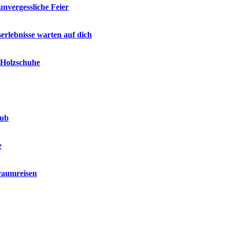
unvergessliche Feier
erlebnisse warten auf dich
e Holzschuhe
aub
e
raumreisen