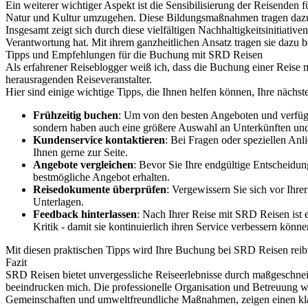
Ein weiterer wichtiger Aspekt ist die Sensibilisierung der Reisende
Natur und Kultur umzugehen. Diese Bildungsmaßnahmen tragen dazu be
Insgesamt zeigt sich durch diese vielfältigen Nachhaltigkeitsinitiati
Verantwortung hat. Mit ihrem ganzheitlichen Ansatz tragen sie dazu be
Tipps und Empfehlungen für die Buchung mit SRD Reisen
Als erfahrener Reiseblogger weiß ich, dass die Buchung einer Reise
herausragenden Reiseveranstalter.
Hier sind einige wichtige Tipps, die Ihnen helfen können, Ihre nächs
Frühzeitig buchen
: Um von den besten Angeboten und verfügba
sondern haben auch eine größere Auswahl an Unterkünften und 
Kundenservice kontaktieren
: Bei Fragen oder speziellen Anl
Ihnen gerne zur Seite.
Angebote vergleichen
: Bevor Sie Ihre endgültige Entscheidun
bestmögliche Angebot erhalten.
Reisedokumente überprüfen
: Vergewissern Sie sich vor Ihre
Unterlagen.
Feedback hinterlassen
: Nach Ihrer Reise mit SRD Reisen ist 
Kritik - damit sie kontinuierlich ihren Service verbessern könne
Mit diesen praktischen Tipps wird Ihre Buchung bei SRD Reisen reib
Fazit
SRD Reisen bietet unvergessliche Reiseerlebnisse durch maßgeschneid
beeindrucken mich. Die professionelle Organisation und Betreuung wä
Gemeinschaften und umweltfreundliche Maßnahmen, zeigen einen kla