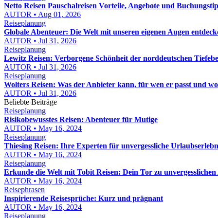
Netto Reisen Pauschalreisen Vorteile, Angebote und Buchungstip
AUTOR • Aug 01, 2026
Reiseplanung
Globale Abenteuer: Die Welt mit unseren eigenen Augen entdeck
AUTOR • Jul 31, 2026
Reiseplanung
Lewitz Reisen: Verborgene Schönheit der norddeutschen Tiefeb
AUTOR • Jul 31, 2026
Reiseplanung
Wolters Reisen: Was der Anbieter kann, für wen er passt und wor
AUTOR • Jul 31, 2026
Beliebte Beiträge
Reiseplanung
Risikobewusstes Reisen: Abenteuer für Mutige
AUTOR • May 16, 2024
Reiseplanung
Thiesing Reisen: Ihre Experten für unvergessliche Urlaubserlebn
AUTOR • May 16, 2024
Reiseplanung
Erkunde die Welt mit Tobit Reisen: Dein Tor zu unvergessliche
AUTOR • May 16, 2024
Reisephrasen
Inspirierende Reisesprüche: Kurz und prägnant
AUTOR • May 16, 2024
Reiseplanung