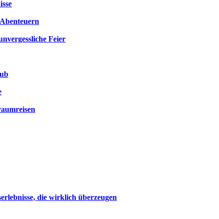
isse
n Abenteuern
unvergessliche Feier
aub
e
raumreisen
rlebnisse, die wirklich überzeugen