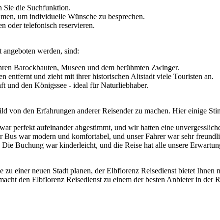
 Sie die Suchfunktion.
hmen, um individuelle Wünsche zu besprechen.
 oder telefonisch reservieren.
st angeboten werden, sind:
 ihren Barockbauten, Museen und dem berühmten Zwinger.
entfernt und zieht mit ihrer historischen Altstadt viele Touristen an.
t und den Königssee - ideal für Naturliebhaber.
ild von den Erfahrungen anderer Reisender zu machen. Hier einige St
 war perfekt aufeinander abgestimmt, und wir hatten eine unvergessliche
 Bus war modern und komfortabel, und unser Fahrer war sehr freundli
 Die Buchung war kinderleicht, und die Reise hat alle unsere Erwartun
e zu einer neuen Stadt planen, der Elbflorenz Reisedienst bietet Ihn
cht den Elbflorenz Reisedienst zu einem der besten Anbieter in der Re