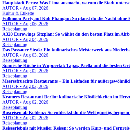
Hauptstadt Perus: Was Lima ausmacht, warum die Stadt untersc
AUTOR • Aug 07, 2026
Kultur & Etikette
Fullmoon Party auf Koh Phangan: So planst du die Nacht ohne 
AUTOR • Aug 06, 2026
Reiseplanung
A320 Eurowings Sitzplan: So wählst du den besten Platz im Air
AUTOR • Aug 04, 2026
Reiseplanung
Das Passauer Steak: Ein kulinarisches Meisterwerk aus Niederb
AUTOR • Aug 03, 2026
Reiseplanung
Spanische Küche in Wuppertal: Tapas, Paella und die besten G
AUTOR • Aug 02, 2026
Reiseplanung
Meeresfruechte Restaurants – Ein Leitfaden für außergewöhnlich
AUTOR • Aug 02, 2026
Reiseplanung
Kramers Restaurant Berlin: kulinarische Köstlichkeiten im Herz
AUTOR • Aug 02, 2026
Reiseplanung
Busreisen ab Koblenz: So entdeckst du die Welt günstig, bequem
AUTOR • Aug 02, 2026
Reiseplanung
Reiseerlebnis mit Mueller Reisen: So werden Kurz- und Fernreis