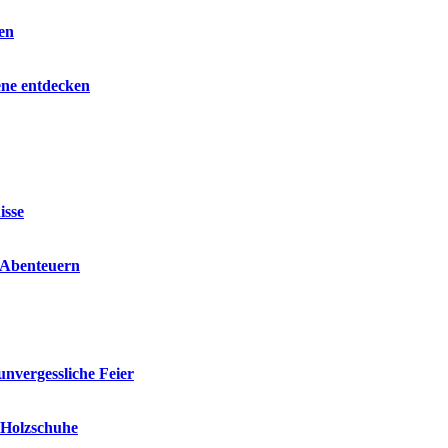
en
ene entdecken
isse
n Abenteuern
unvergessliche Feier
e Holzschuhe