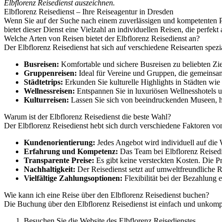
Elbflorenz Reisedienst auszeichnen.
Elbflorenz Reisedienst – Ihre Reiseagentur in Dresden
Wenn Sie auf der Suche nach einem zuverlässigen und kompetenten Part
bietet dieser Dienst eine Vielzahl an individuellen Reisen, die perfek
Welche Arten von Reisen bietet der Elbflorenz Reisedienst an?
Der Elbflorenz Reisedienst hat sich auf verschiedene Reisearten spezia
Busreisen:
Komfortable und sichere Busreisen zu beliebten Zi
Gruppenreisen:
Ideal für Vereine und Gruppen, die gemeinsam 
Städtetrips:
Erkunden Sie kulturelle Highlights in Städten wie
Wellnessreisen:
Entspannen Sie in luxuriösen Wellnesshotels
Kulturreisen:
Lassen Sie sich von beeindruckenden Museen, his
Warum ist der Elbflorenz Reisedienst die beste Wahl?
Der Elbflorenz Reisedienst hebt sich durch verschiedene Faktoren vo
Kundenorientierung:
Jedes Angebot wird individuell auf die 
Erfahrung und Kompetenz:
Das Team bei Elbflorenz Reisedi
Transparente Preise:
Es gibt keine versteckten Kosten. Die Pr
Nachhaltigkeit:
Der Reisedienst setzt auf umweltfreundliche R
Vielfältige Zahlungsoptionen:
Flexibilität bei der Bezahlung 
Wie kann ich eine Reise über den Elbflorenz Reisedienst buchen?
Die Buchung über den Elbflorenz Reisedienst ist einfach und unkompl
Besuchen Sie die Website des Elbflorenz Reisedienstes.