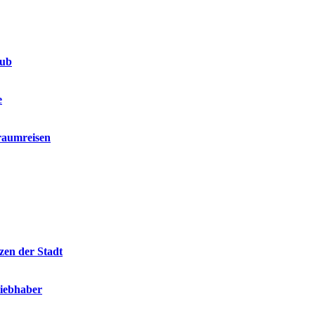
aub
e
raumreisen
zen der Stadt
liebhaber