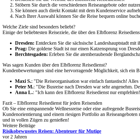
Stöbern Sie durch die verschiedenen Reiseangebote oder nutzen
Sie können auch direkt Kontakt mit dem Kundenservice aufne
Nach Ihrer Auswahl können Sie die Reise bequem online buchen
Welche Ziele sind besonders beliebt?
Einige der beliebtesten Reiseziele, die über den Elbflorenz Reisedien
Dresden:
Entdecken Sie die sächsische Landeshauptstadt mit
Prag:
Die goldene Stadt ist nur einen Katzensprung von Dresden 
Berchtesgaden:
Erleben Sie die atemberaubende Berglandschaf
Was sagen Kunden über den Elbflorenz Reisedienst?
Kundenbewertungen sind eine hervorragende Möglichkeit, sich ein B
Maxi S.
: "Die Reiseorganisation war einfach fantastisch! Alles
Peter M.
: "Die Busreise nach Dresden war sehr angenehm. Der
Anna L.
: "Ich kann den Elbflorenz Reisedienst nur empfehlen!
Fazit – Elbflorenz Reisedienst für jeden Reisenden
Ob Sie eine entspannende Wellnessreise oder eine aufregende Busreis
Kundenorientierung und einem riesigen Portfolio an Reiseangeboten ma
und in vollen Zügen zu genießen!
Weitere Beiträge
Risikobewusstes Reisen: Abenteuer für Mutige
vor 2 Jahren