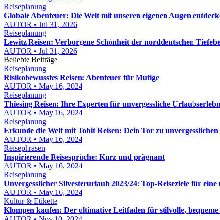
Reiseplanung
Globale Abenteuer: Die Welt mit unseren eigenen Augen entdeck
AUTOR • Jul 31, 2026
Reiseplanung
Lewitz Reisen: Verborgene Schönheit der norddeutschen Tiefeb
AUTOR • Jul 31, 2026
Beliebte Beiträge
Reiseplanung
Risikobewusstes Reisen: Abenteuer für Mutige
AUTOR • May 16, 2024
Reiseplanung
Thiesing Reisen: Ihre Experten für unvergessliche Urlaubserlebn
AUTOR • May 16, 2024
Reiseplanung
Erkunde die Welt mit Tobit Reisen: Dein Tor zu unvergessliche
AUTOR • May 16, 2024
Reisephrasen
Inspirierende Reisesprüche: Kurz und prägnant
AUTOR • May 16, 2024
Reiseplanung
Unvergesslicher Silvesterurlaub 2023/24: Top-Reiseziele für eine 
AUTOR • May 16, 2024
Kultur & Etikette
Klompen kaufen: Der ultimative Leitfaden für stilvolle, bequem
AUTOR • Nov 10, 2024