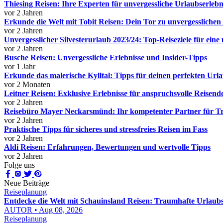
Thiesing Reisen: Ihre Experten für unvergessliche Urlaubserlebn
vor 2 Jahren
Erkunde die Welt mit Tobit Reisen: Dein Tor zu unvergessliche
vor 2 Jahren
Unvergesslicher Silvesterurlaub 2023/24: Top-Reiseziele für eine 
vor 2 Jahren
Busche Reisen: Unvergessliche Erlebnisse und Insider-Tipps
vor 1 Jahr
Erkunde das malerische Kylltal: Tipps für deinen perfekten Url
vor 2 Monaten
Leitner Reisen: Exklusive Erlebnisse für anspruchsvolle Reisend
vor 2 Jahren
Reisebüro Mayer Neckarsmünd: Ihr kompetenter Partner für T
vor 2 Jahren
Praktische Tipps für sicheres und stressfreies Reisen im Fass
vor 2 Jahren
Aldi Reisen: Erfahrungen, Bewertungen und wertvolle Tipps
vor 2 Jahren
Folge uns
Neue Beiträge
Reiseplanung
Entdecke die Welt mit Schauinsland Reisen: Traumhafte Urlaubse
AUTOR • Aug 08, 2026
Reiseplanung