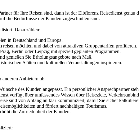
ner für Ihre Reisen sind, dann ist der Elbflorenz Reisedienst genau da
t auf die Bedürfnisse der Kunden zugeschnitten sind.
lisiert. Dazu zählen:
elen in Deutschland und Europa.
reisen möchten und dabei von attraktiven Gruppentarifen profitieren.
 Prag, Berlin oder Leipzig mit speziell geplanten Programmen.
 und genießen Sie Erholungsangebote nach Maß.
torischen Stätten und kulturellen Veranstaltungen inspirieren.
n anderen Anbietern ab:
Wünsche des Kunden angepasst. Ein persönlicher Ansprechpartner steht
enst verfügt über umfassendes Wissen über Reiseziele, Verkehrsanbin
eise sind von Anfang an klar kommuniziert, damit Sie sicher kalkulier
eisemöglichkeiten und fördert nachhaltigen Tourismus.
erhöht die Zufriedenheit der Kunden.
iziert: