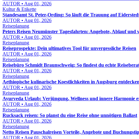
AUTOR • Aug 01, 2026
Kultur & Etikette
Standesamt St. Peter-Ording: So läuft die Trauung auf Eidersted
AUTOR • Aug 01, 2026
Reiseplanung
Peters Reisen Neumünster Tagesfahrten: Angebote, Ablauf und wo
AUTOR • Aug 01, 2026
Reiseplanung
Reiseprospekte: Dein ultimatives Tool für unvergessliche Reisen
AUTOR • Aug 01, 2026
Reiseplanung
Reisebüro Schmidt Braunschweig: So findest du echte Reisebera
AUTOR • Aug 01, 2026
Reiseplanung
Aethiopische kulinarische Koestlichkeiten in Augsburg entdeck
AUTOR • Aug 01, 2026
Reiseplanung
Ayurveda Urlaub: Verjüngung, Wellness und innere Harmonie e
AUTOR • Aug 01, 2026
Reiseplanung
Rucksack reisen: So planst du eine Reise ohne unnötigen Ballast
AUTOR • Aug 01, 2026
Reiseplanung
Netto Reisen Pauschalreisen Vorteile, Angebote und Buchungstip
AUTOR • Aug 01, 2026