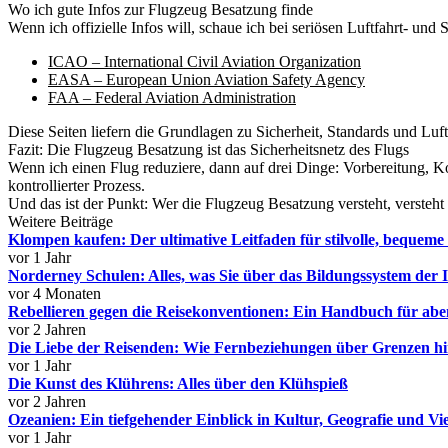
Wo ich gute Infos zur Flugzeug Besatzung finde
Wenn ich offizielle Infos will, schaue ich bei seriösen Luftfahrt- und 
ICAO – International Civil Aviation Organization
EASA – European Union Aviation Safety Agency
FAA – Federal Aviation Administration
Diese Seiten liefern die Grundlagen zu Sicherheit, Standards und Luft
Fazit: Die Flugzeug Besatzung ist das Sicherheitsnetz des Flugs
Wenn ich einen Flug reduziere, dann auf drei Dinge: Vorbereitung, 
kontrollierter Prozess.
Und das ist der Punkt: Wer die Flugzeug Besatzung versteht, versteht F
Weitere Beiträge
Klompen kaufen: Der ultimative Leitfaden für stilvolle, bequem
vor 1 Jahr
Norderney Schulen: Alles, was Sie über das Bildungssystem der 
vor 4 Monaten
Rebellieren gegen die Reisekonventionen: Ein Handbuch für abe
vor 2 Jahren
Die Liebe der Reisenden: Wie Fernbeziehungen über Grenzen hi
vor 1 Jahr
Die Kunst des Klührens: Alles über den Klühspieß
vor 2 Jahren
Ozeanien: Ein tiefgehender Einblick in Kultur, Geografie und Vie
vor 1 Jahr