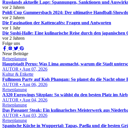
Russlands aktuelle Lage: Spannungen, Sanktionen und Auswir
vor 2 Jahren
Poldi Cup Gummersbach 2024: Der ultimative Handball-Showd
vor 2 Jahren
Die Faszination der Kattencafés: Fragen und Antworten
vor 1 Jahr
Die Sushi-Halle: Eine kulinarische Reise durch den japanische
vor 2 Jahren
Folge uns
Neue Beiträge
Reiseplanung
Hauptstadt Perus: Was Lima ausmacht, warum die Stadt untersc
AUTOR • Aug 07, 2026
Kultur & Etikette
Fullmoon Party auf Koh Phangan: So planst du die Nacht ohne 
AUTOR • Aug 06, 2026
Reiseplanung
A320 Eurowings Sitzplan: So wählst du den besten Platz im Air
AUTOR • Aug 04, 2026
Reiseplanung
Das Passauer Steak: Ein kulinarisches Meisterwerk aus Niederb
AUTOR • Aug 03, 2026
Reiseplanung
Spanische Küche in Wuppertal: Tapas, Paella und die besten G