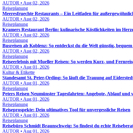
AUTOR • Aug 02, 2026
Reiseplanung
Meeresfruechte Restaurants – Ein Leitfaden für außergewöhnlich
AUTOR • Aug 02, 2026
Reiseplanung
Kramers Restaurant Berlin: kulinarische Köstlichkeiten im Herz
AUTOR • Aug 02, 2026
Reiseplanung
Busreisen ab Koblenz: So entdeckst du die Welt günstig, bequem
AUTOR • Aug 02, 2026
Reiseplanung
Reiseerlebnis mit Mueller Reisen: So werden Kurz- und Fernreis
AUTOR • Aug 01, 2026
Kultur & Etikette
Standesamt St. Peter-Ording: So läuft die Trauung auf Eidersted
AUTOR • Aug 01, 2026
Reiseplanung
Peters Reisen Neumünster Tagesfahrten: Angebote, Ablauf und wo
AUTOR • Aug 01, 2026
Reiseplanung
Reiseprospekte: Dein ultimatives Tool für unvergessliche Reisen
AUTOR • Aug 01, 2026
Reiseplanung
Reisebüro Schmidt Braunschweig: So findest du echte Reisebera
AUTOR • Aug 01, 2026