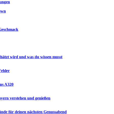
kungen
own
n Geschmack
hätzt wird und was du wissen musst
Fehler
bus A320
ayern verstehen und genießen
ründe für deinen nächsten Genussabend