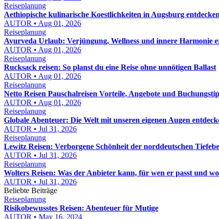
Reiseplanung
Aethiopische kulinarische Koestlichkeiten in Augsburg entdeck
AUTOR • Aug 01, 2026
Reiseplanung
Ayurveda Urlaub: Verjüngung, Wellness und innere Harmonie e
AUTOR • Aug 01, 2026
Reiseplanung
Rucksack reisen: So planst du eine Reise ohne unnötigen Ballast
AUTOR • Aug 01, 2026
Reiseplanung
Netto Reisen Pauschalreisen Vorteile, Angebote und Buchungstip
AUTOR • Aug 01, 2026
Reiseplanung
Globale Abenteuer: Die Welt mit unseren eigenen Augen entdeck
AUTOR • Jul 31, 2026
Reiseplanung
Lewitz Reisen: Verborgene Schönheit der norddeutschen Tiefeb
AUTOR • Jul 31, 2026
Reiseplanung
Wolters Reisen: Was der Anbieter kann, für wen er passt und wor
AUTOR • Jul 31, 2026
Beliebte Beiträge
Reiseplanung
Risikobewusstes Reisen: Abenteuer für Mutige
AUTOR • May 16, 2024