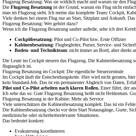
Flugzeug Besatzung: Was sie wirklich macht und warum sie den Flug 
Die
Flugzeug Besatzung
ist der Grund, warum ein Flug nicht einfach
man im Flugzeug sieht. Ich meine das komplette Team: Cockpit, Kab
Viele denken bei einem Flug nur an Start, Sitzplatz und Ankunft. Das 
Flugzeug Besatzung: Wer gehört dazu?
Wenn ich die Flugzeug Besatzung sauber aufteile, sehe ich drei Kernb
Cockpitbesatzung
: Pilot und Co-Pilot bzw. Erste Offizier
Kabinenbesatzung
: Flugbegleiter, Purser, Service- und Sicher
Boden- und Technikteam
: nicht immer an Bord, aber direkt a
Die Leute im Cockpit steuern das Flugzeug. Die Kabinenbesatzung sor
flugtauglich ist.
Flugzeug Besatzung im Cockpit: Die eigentliche Steuerzentrale
Im Cockpit läuft die Entscheidungskette. Hier wird nicht geraten, hie
kein Standard-Job. Das ist ein permanenter Abgleich von Daten, Erfa
Pilot und Co-Pilot arbeiten nach klaren Rollen.
Einer führt, der an
Ich sehe das so: Gute Flugzeug Besatzung heißt nicht Heldentum. Gu
Flugzeug Besatzung in der Kabine: Mehr als Service
Viele unterschätzen die Kabinenbesatzung komplett. Das ist ein Fehler.
Die Kabinenbesatzung checkt vor dem Start Notausgänge, Gurte, Sich
medizinische oder sicherheitsrelevante Situationen.
Das bedeutet konkret:
Evakuierung koordinieren