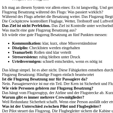
Ich mag an diesem System vor allem eines: Es ist langweilig. Und genau 
Flugzeug Besatzung während des Flugs: Was passiert wirklich?
Während des Flugs arbeitet die Besatzung weiter. Das Flugzeug flieg
Die Cockpitcrew kontrolliert Fluglage, Wetter, Treibstoff und Luftve
Das Ziel ist nicht Perfektion.
Das Ziel ist Kontrolle unter wechseln
Was macht eine gute Flugzeug Besatzung aus?
Ich würde eine gute Flugzeug Besatzung an fünf Punkten messen:
Kommunikation:
klar, kurz, ohne Missverständnisse
Disziplin:
Checklisten werden eingehalten
Teamarbeit:
Rollen sind klar verteilt
Stressresistenz:
ruhig bleiben unter Druck
Urteilsvermögen:
schnell entscheiden, wenn es nötig ist
Das klingt simpel. Ist es aber nicht. Diese Fähigkeiten entstehen du
Flugzeug Besatzung: Häufige Fragen einfach beantwortet
Ist die Flugzeug Besatzung nur für Passagiere da?
Nein. Passagierservice ist nur ein Teil. Der Kern ist Sicherheit und Fl
Wie viele Personen gehören zur Flugzeug Besatzung?
Das hängt vom Flugzeugtyp, der Airline und der Flugstrecke ab. Kurz
Warum gibt es immer mehrere Crewmitglieder?
Weil Redundanz Sicherheit schafft. Wenn eine Person ausfällt oder etw
Was ist der Unterschied zwischen Pilot und Flugbegleiter?
Der Pilot steuert das Flugzeug. Die Flugbegleiter sichern die Kabine u