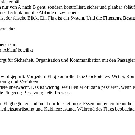
sicher hält
 nur von A nach B geht, sondern kontrolliert, sicher und planbar abläuf
ine, Technik und die Abläufe dazwischen.
ist der falsche Blick. Ein Flug ist ein System. Und die
Flugzeug Besat
ereiche:
heitsteam
m Ablauf beteiligt
gt für Sicherheit, Organisation und Kommunikation mit den Passagiere
r wird geprüft. Vor jedem Flug kontrolliert die Cockpitcrew Wetter, Rou
hrung und Verfahren.
dere überwacht. Das ist wichtig, weil Fehler oft dann passieren, wenn e
te Flugzeug Besatzung heißt Prozesse.
 Flugbegleiter sind nicht nur für Getränke, Essen und einen freundliche
erheitsausrüstung und Kabinenzustand. Während des Flugs beobachten 