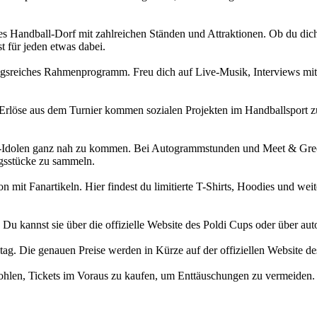
es Handball-Dorf mit zahlreichen Ständen und Attraktionen. Ob du dic
t für jeden etwas dabei.
ngsreiches Rahmenprogramm. Freu dich auf Live-Musik, Interviews mi
rlöse aus dem Turnier kommen sozialen Projekten im Handballsport zugu
Idolen ganz nah zu kommen. Bei Autogrammstunden und Meet & Greets k
ngsstücke zu sammeln.
on mit Fanartikeln. Hier findest du limitierte T-Shirts, Hoodies und we
 Du kannst sie über die offizielle Website des Poldi Cups oder über auto
ieltag. Die genauen Preise werden in Kürze auf der offiziellen Website 
pfohlen, Tickets im Voraus zu kaufen, um Enttäuschungen zu vermeiden.