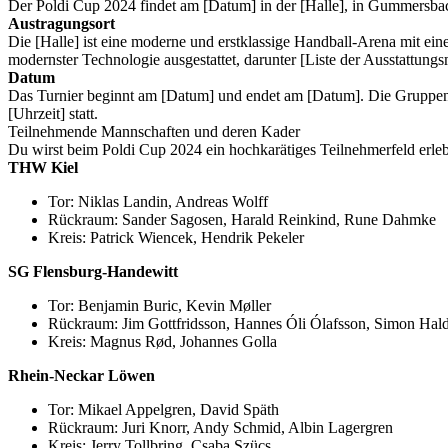
Der Poldi Cup 2024 findet am [Datum] in der [Halle], in Gummersbach
Austragungsort
Die [Halle] ist eine moderne und erstklassige Handball-Arena mit eine
modernster Technologie ausgestattet, darunter [Liste der Ausstattung
Datum
Das Turnier beginnt am [Datum] und endet am [Datum]. Die Gruppenp
[Uhrzeit] statt.
Teilnehmende Mannschaften und deren Kader
Du wirst beim Poldi Cup 2024 ein hochkarätiges Teilnehmerfeld erleb
THW Kiel
Tor: Niklas Landin, Andreas Wolff
Rückraum: Sander Sagosen, Harald Reinkind, Rune Dahmke
Kreis: Patrick Wiencek, Hendrik Pekeler
SG Flensburg-Handewitt
Tor: Benjamin Buric, Kevin Møller
Rückraum: Jim Gottfridsson, Hannes Óli Ólafsson, Simon Hal
Kreis: Magnus Rød, Johannes Golla
Rhein-Neckar Löwen
Tor: Mikael Appelgren, David Späth
Rückraum: Juri Knorr, Andy Schmid, Albin Lagergren
Kreis: Jerry Tollbring, Csaba Szücs