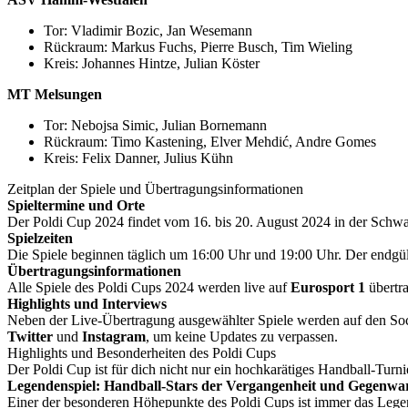
Tor: Vladimir Bozic, Jan Wesemann
Rückraum: Markus Fuchs, Pierre Busch, Tim Wieling
Kreis: Johannes Hintze, Julian Köster
MT Melsungen
Tor: Nebojsa Simic, Julian Bornemann
Rückraum: Timo Kastening, Elver Mehdić, Andre Gomes
Kreis: Felix Danner, Julius Kühn
Zeitplan der Spiele und Übertragungsinformationen
Spieltermine und Orte
Der Poldi Cup 2024 findet vom 16. bis 20. August 2024 in der Schwa
Spielzeiten
Die Spiele beginnen täglich um 16:00 Uhr und 19:00 Uhr. Der endgül
Übertragungsinformationen
Alle Spiele des Poldi Cups 2024 werden live auf
Eurosport 1
übertra
Highlights und Interviews
Neben der Live-Übertragung ausgewählter Spiele werden auf den So
Twitter
und
Instagram
, um keine Updates zu verpassen.
Highlights und Besonderheiten des Poldi Cups
Der Poldi Cup ist für dich nicht nur ein hochkarätiges Handball-Turni
Legendenspiel: Handball-Stars der Vergangenheit und Gegenwa
Einer der besonderen Höhepunkte des Poldi Cups ist immer das Legen