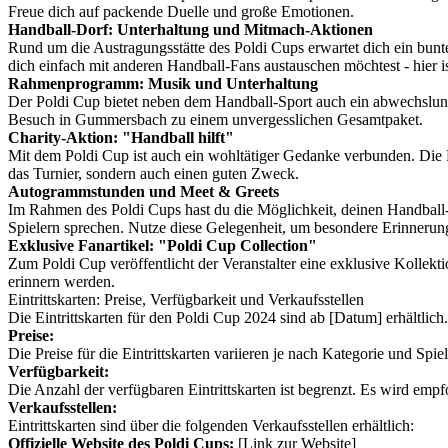
Freue dich auf packende Duelle und große Emotionen.
Handball-Dorf: Unterhaltung und Mitmach-Aktionen
Rund um die Austragungsstätte des Poldi Cups erwartet dich ein bunt
dich einfach mit anderen Handball-Fans austauschen möchtest - hier is
Rahmenprogramm: Musik und Unterhaltung
Der Poldi Cup bietet neben dem Handball-Sport auch ein abwechslu
Besuch in Gummersbach zu einem unvergesslichen Gesamtpaket.
Charity-Aktion: "Handball hilft"
Mit dem Poldi Cup ist auch ein wohltätiger Gedanke verbunden. Die E
das Turnier, sondern auch einen guten Zweck.
Autogrammstunden und Meet & Greets
Im Rahmen des Poldi Cups hast du die Möglichkeit, deinen Handball-
Spielern sprechen. Nutze diese Gelegenheit, um besondere Erinneru
Exklusive Fanartikel: "Poldi Cup Collection"
Zum Poldi Cup veröffentlicht der Veranstalter eine exklusive Kollekti
erinnern werden.
Eintrittskarten: Preise, Verfügbarkeit und Verkaufsstellen
Die Eintrittskarten für den Poldi Cup 2024 sind ab [Datum] erhältlich.
Preise:
Die Preise für die Eintrittskarten variieren je nach Kategorie und Sp
Verfügbarkeit:
Die Anzahl der verfügbaren Eintrittskarten ist begrenzt. Es wird em
Verkaufsstellen:
Eintrittskarten sind über die folgenden Verkaufsstellen erhältlich:
Offizielle Website des Poldi Cups:
[Link zur Website]