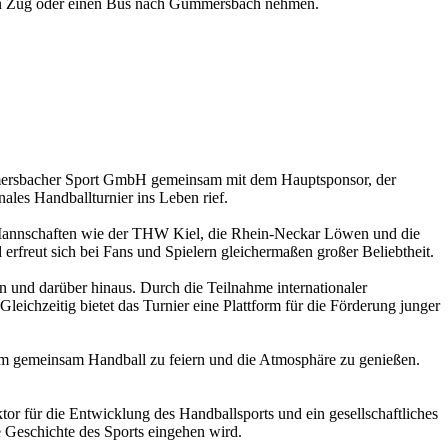
en Zug oder einen Bus nach Gummersbach nehmen.
Gummersbacher Sport GmbH gemeinsam mit dem Hauptsponsor, der
les Handballturnier ins Leben rief.
e Mannschaften wie der THW Kiel, die Rhein-Neckar Löwen und die
freut sich bei Fans und Spielern gleichermaßen großer Beliebtheit.
on und darüber hinaus. Durch die Teilnahme internationaler
eichzeitig bietet das Turnier eine Plattform für die Förderung junger
m gemeinsam Handball zu feiern und die Atmosphäre zu genießen.
tor für die Entwicklung des Handballsports und ein gesellschaftliches
e Geschichte des Sports eingehen wird.