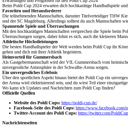
Erwartungen und Prognosen für den Poldi Cup 2024
Beim Poldi Cup 2024 erwarten dich hochkarätige Handballspiele und e
Favoriten und Herausforderer
Die teilnehmenden Mannschaften, darunter Titelverteidiger THW Kiel
und der SC Magdeburg. Allerdings solltest du auch Mannschaften w
Spannende Spiele und Überraschungen
Mit den hochkarätigen Mannschaften versprechen die Spiele beim Po
Überraschungen sorgen, daher lohnt es sich, auch die kleineren Mann
Athletische Höchstleistungen
Die besten Handballspieler der Welt werden beim Poldi Cup ihr Könn
gehen und dich mit ihrer Athletik begeistern.
Heimvorteil für Gummersbach
Als Gastgebermannschaft wird der VfL Gummersbach vom heimischen Pu
unvergessliche Atmosphäre in der Schwalbe-Arena sorgen.
Ein unvergessliches Erlebnis
Über den sportlichen Aspekt hinaus bietet der Poldi Cup ein unvergess
der Arena wird elektrisierend sein, und du wirst Teil einer einzigarti
Wo kann ich Updates und Nachrichten zum Poldi Cup finden?
Offizielle Quellen
Website des Poldi Cups:
https://poldi-cup.de/
Facebook-Seite des Poldi Cups:
https://www.facebook.com/p
Twitter-Account des Poldi Cups:
https://twitter.com/PoldiCu
Nachrichtenseiten