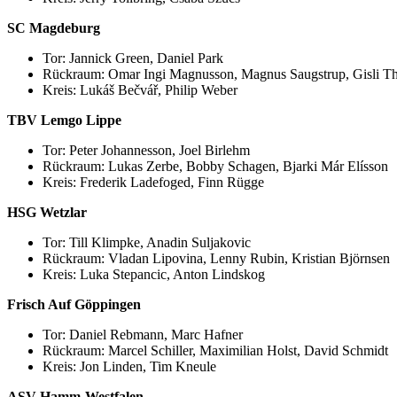
SC Magdeburg
Tor: Jannick Green, Daniel Park
Rückraum: Omar Ingi Magnusson, Magnus Saugstrup, Gisli Tho
Kreis: Lukáš Bečvář, Philip Weber
TBV Lemgo Lippe
Tor: Peter Johannesson, Joel Birlehm
Rückraum: Lukas Zerbe, Bobby Schagen, Bjarki Már Elísson
Kreis: Frederik Ladefoged, Finn Rügge
HSG Wetzlar
Tor: Till Klimpke, Anadin Suljakovic
Rückraum: Vladan Lipovina, Lenny Rubin, Kristian Björnsen
Kreis: Luka Stepancic, Anton Lindskog
Frisch Auf Göppingen
Tor: Daniel Rebmann, Marc Hafner
Rückraum: Marcel Schiller, Maximilian Holst, David Schmidt
Kreis: Jon Linden, Tim Kneule
ASV Hamm-Westfalen