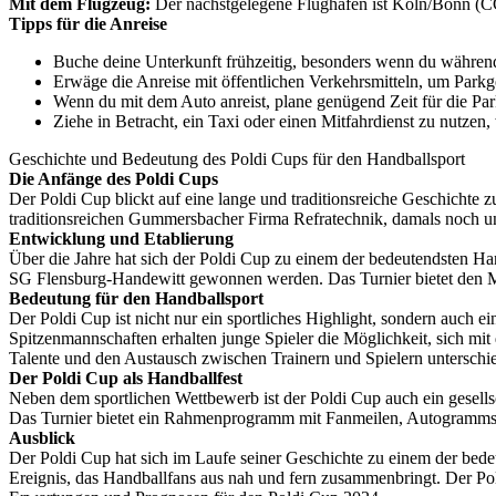
Mit dem Flugzeug:
Der nächstgelegene Flughafen ist Köln/Bonn (
Tipps für die Anreise
Buche deine Unterkunft frühzeitig, besonders wenn du während
Erwäge die Anreise mit öffentlichen Verkehrsmitteln, um Parkg
Wenn du mit dem Auto anreist, plane genügend Zeit für die Par
Ziehe in Betracht, ein Taxi oder einen Mitfahrdienst zu nutzen
Geschichte und Bedeutung des Poldi Cups für den Handballsport
Die Anfänge des Poldi Cups
Der Poldi Cup blickt auf eine lange und traditionsreiche Geschicht
traditionsreichen Gummersbacher Firma Refratechnik, damals noch unt
Entwicklung und Etablierung
Über die Jahre hat sich der Poldi Cup zu einem der bedeutendsten 
SG Flensburg-Handewitt gewonnen werden. Das Turnier bietet den Man
Bedeutung für den Handballsport
Der Poldi Cup ist nicht nur ein sportliches Highlight, sondern auch e
Spitzenmannschaften erhalten junge Spieler die Möglichkeit, sich mit
Talente und den Austausch zwischen Trainern und Spielern unterschie
Der Poldi Cup als Handballfest
Neben dem sportlichen Wettbewerb ist der Poldi Cup auch ein gese
Das Turnier bietet ein Rahmenprogramm mit Fanmeilen, Autogrammstu
Ausblick
Der Poldi Cup hat sich im Laufe seiner Geschichte zu einem der bedeut
Ereignis, das Handballfans aus nah und fern zusammenbringt. Der Pol