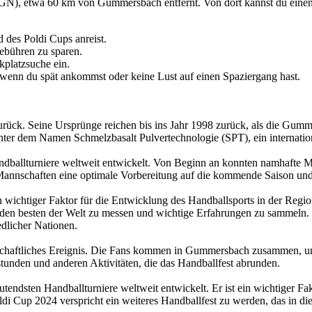
CGN), etwa 60 km von Gummersbach entfernt. Von dort kannst du ein
 des Poldi Cups anreist.
ebühren zu sparen.
kplatzsuche ein.
, wenn du spät ankommst oder keine Lust auf einen Spaziergang hast.
e zurück. Seine Ursprünge reichen bis ins Jahr 1998 zurück, als die 
er dem Namen Schmelzbasalt Pulvertechnologie (SPT), ein internationa
Handballturniere weltweit entwickelt. Von Beginn an konnten namhaft
nschaften eine optimale Vorbereitung auf die kommende Saison und er
in wichtiger Faktor für die Entwicklung des Handballsports in der Regi
 den besten der Welt zu messen und wichtige Erfahrungen zu sammeln. Gl
dlicher Nationen.
llschaftliches Ereignis. Die Fans kommen in Gummersbach zusammen, u
nden und anderen Aktivitäten, die das Handballfest abrunden.
endsten Handballturniere weltweit entwickelt. Er ist ein wichtiger Fak
di Cup 2024 verspricht ein weiteres Handballfest zu werden, das in di