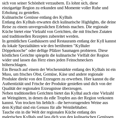
sich von seiner Schönheit verzaubern. Es lohnt sich, diese
einzigartige Region zu erkunden und Momente voller Ruhe und
Erholung zu genießen.
Kulinarische Genüsse entlang des Kylltals
Entlang des Kylltals erwarten dich kulinarische Highlights, die deine
Reise zu einem unvergesslichen Erlebnis machen. Die regionale
Küche bietet eine Vielzahl von Gerichten, die mit frischen Zutaten
und traditionellen Rezepten zubereitet werden.
In gemütlichen Gasthäusern und Restaurants entlang der Kyll kannst
du lokale Spezialitäten wie den berühmten "Kylltaler
Döppekooche" oder deftige Pfälzer Saumagen probieren. Diese
köstlichen Gerichte spiegeln die kulinarische Vielfalt der Region
wider und lassen das Herz eines jeden Feinschmeckers
höherschlagen.
Ein Besuch auf einem der Wochenmärkte entlang des Kylltals ist ein
Muss, um frisches Obst, Gemüse, Käse und andere regionale
Produkte direkt von den Erzeugern zu erwerben. Hier kannst du die
Authentizität und Frische der Produkte genießen und dich von der
Qualität der regionalen Erzeugnisse überzeugen.
Neben traditionellen Gerichten bietet das Kylltal auch eine Vielzahl
an Weingütern, in denen du edle Tropfen aus der Region verkosten
kannst. Von trocken bis lieblich - die hervorragenden Weine aus
dem Kylltal sind ein Genuss für alle Weinliebhaber.
Tauche ein in die Welt der regionalen Küche entlang des
malerischen Kylltals und lass dich von den kulinarischen Genüssen