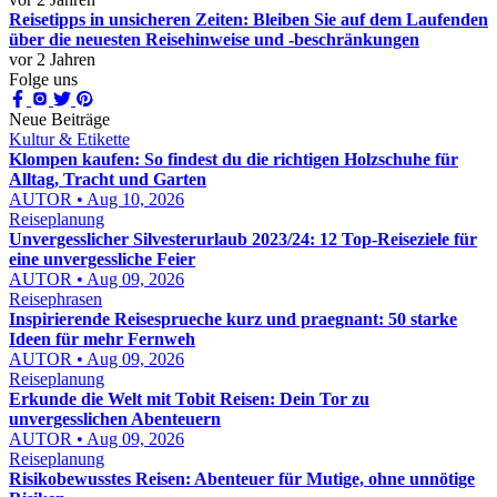
Reisetipps in unsicheren Zeiten: Bleiben Sie auf dem Laufenden
über die neuesten Reisehinweise und -beschränkungen
vor 2 Jahren
Folge uns
Neue Beiträge
Kultur & Etikette
Klompen kaufen: So findest du die richtigen Holzschuhe für
Alltag, Tracht und Garten
AUTOR • Aug 10, 2026
Reiseplanung
Unvergesslicher Silvesterurlaub 2023/24: 12 Top-Reiseziele für
eine unvergessliche Feier
AUTOR • Aug 09, 2026
Reisephrasen
Inspirierende Reisesprueche kurz und praegnant: 50 starke
Ideen für mehr Fernweh
AUTOR • Aug 09, 2026
Reiseplanung
Erkunde die Welt mit Tobit Reisen: Dein Tor zu
unvergesslichen Abenteuern
AUTOR • Aug 09, 2026
Reiseplanung
Risikobewusstes Reisen: Abenteuer für Mutige, ohne unnötige