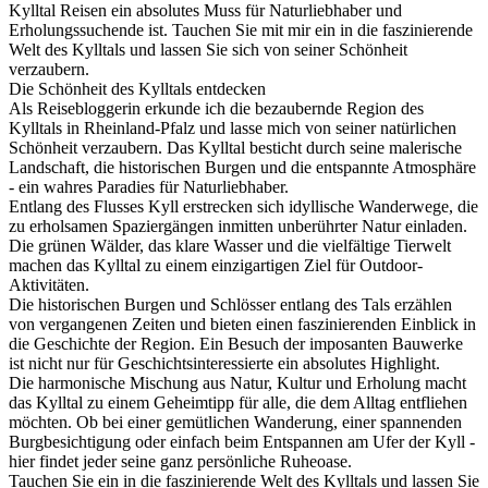
Kylltal Reisen ein absolutes Muss für Naturliebhaber und
Erholungssuchende ist. Tauchen Sie mit mir ein in die faszinierende
Welt des Kylltals und lassen Sie sich von seiner Schönheit
verzaubern.
Die Schönheit des Kylltals entdecken
Als Reisebloggerin erkunde ich die bezaubernde Region des
Kylltals in Rheinland-Pfalz und lasse mich von seiner natürlichen
Schönheit verzaubern. Das Kylltal besticht durch seine malerische
Landschaft, die historischen Burgen und die entspannte Atmosphäre
- ein wahres Paradies für Naturliebhaber.
Entlang des Flusses Kyll erstrecken sich idyllische Wanderwege, die
zu erholsamen Spaziergängen inmitten unberührter Natur einladen.
Die grünen Wälder, das klare Wasser und die vielfältige Tierwelt
machen das Kylltal zu einem einzigartigen Ziel für Outdoor-
Aktivitäten.
Die historischen Burgen und Schlösser entlang des Tals erzählen
von vergangenen Zeiten und bieten einen faszinierenden Einblick in
die Geschichte der Region. Ein Besuch der imposanten Bauwerke
ist nicht nur für Geschichtsinteressierte ein absolutes Highlight.
Die harmonische Mischung aus Natur, Kultur und Erholung macht
das Kylltal zu einem Geheimtipp für alle, die dem Alltag entfliehen
möchten. Ob bei einer gemütlichen Wanderung, einer spannenden
Burgbesichtigung oder einfach beim Entspannen am Ufer der Kyll -
hier findet jeder seine ganz persönliche Ruheoase.
Tauchen Sie ein in die faszinierende Welt des Kylltals und lassen Sie