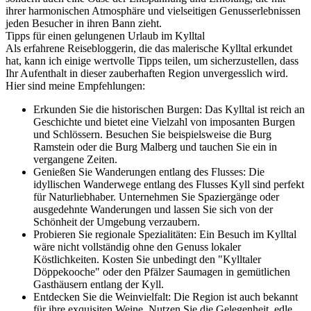
ihrer harmonischen Atmosphäre und vielseitigen Genusserlebnissen
jeden Besucher in ihren Bann zieht.
Tipps für einen gelungenen Urlaub im Kylltal
Als erfahrene Reisebloggerin, die das malerische Kylltal erkundet
hat, kann ich einige wertvolle Tipps teilen, um sicherzustellen, dass
Ihr Aufenthalt in dieser zauberhaften Region unvergesslich wird.
Hier sind meine Empfehlungen:
Erkunden Sie die historischen Burgen: Das Kylltal ist reich an
Geschichte und bietet eine Vielzahl von imposanten Burgen
und Schlössern. Besuchen Sie beispielsweise die Burg
Ramstein oder die Burg Malberg und tauchen Sie ein in
vergangene Zeiten.
Genießen Sie Wanderungen entlang des Flusses: Die
idyllischen Wanderwege entlang des Flusses Kyll sind perfekt
für Naturliebhaber. Unternehmen Sie Spaziergänge oder
ausgedehnte Wanderungen und lassen Sie sich von der
Schönheit der Umgebung verzaubern.
Probieren Sie regionale Spezialitäten: Ein Besuch im Kylltal
wäre nicht vollständig ohne den Genuss lokaler
Köstlichkeiten. Kosten Sie unbedingt den "Kylltaler
Döppekooche" oder den Pfälzer Saumagen in gemütlichen
Gasthäusern entlang der Kyll.
Entdecken Sie die Weinvielfalt: Die Region ist auch bekannt
für ihre exquisiten Weine. Nutzen Sie die Gelegenheit, edle