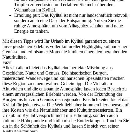
Tropfen zu verkosten und erfahren Sie mehr über den
Weinanbau im Kylltal.
Erholung pur: Das Kylltal ist nicht nur landschaftlich reizvoll,
sondern auch eine Oase der Entspannung. Nutzen Sie die
ruhige Atmosphäre, um vom Alltag abzuschalten und neue
Energie zu tanken.
Mit diesen Tipps wird Ihr Urlaub im Kylltal garantiert zu einem
unvergesslichen Erlebnis voller kultureller Highlights, kulinarischer
Genüsse und erholsamer Momente inmitten einer atemberaubenden
Naturkulisse.
Fazit
Alles in allem bietet das Kylltal eine perfekte Mischung aus
Geschichte, Natur und Genuss. Die historischen Burgen,
malerischen Wanderwege und kulinarischen Spezialitäten machen
diese Region zu einem wahren Geheimtipp. Die Vielfalt an
Aktivitäten und die entspannte Atmosphäre lassen jeden Besuch zu
einem unvergesslichen Erlebnis werden. Von der Erkundung der
Burgen bis hin zum Genuss der regionalen Köstlichkeiten bietet das
Kylltal für jeden etwas. Die Weinliebhaber kommen hier ebenso auf
ihre Kosten wie die Naturliebhaber und Kulturinteressierten. Ein
Urlaub im Kylltal verspricht nicht nur Erholung, sondern auch
kulturelle Höhepunkte und kulinarische Entdeckungen. Tauchen Sie
ein in die Schönheit des Kylltals und lassen Sie sich von seiner
Vielfalt verzaubern.