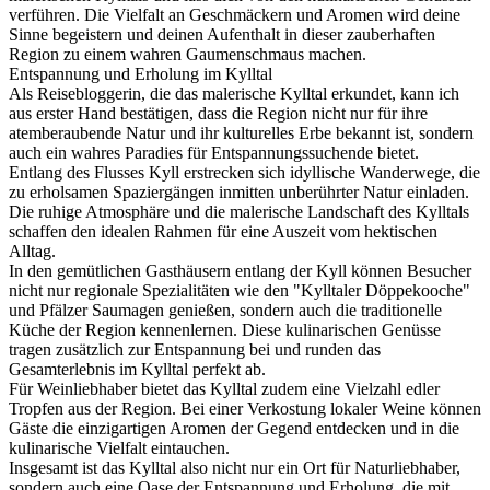
verführen. Die Vielfalt an Geschmäckern und Aromen wird deine
Sinne begeistern und deinen Aufenthalt in dieser zauberhaften
Region zu einem wahren Gaumenschmaus machen.
Entspannung und Erholung im Kylltal
Als Reisebloggerin, die das malerische Kylltal erkundet, kann ich
aus erster Hand bestätigen, dass die Region nicht nur für ihre
atemberaubende Natur und ihr kulturelles Erbe bekannt ist, sondern
auch ein wahres Paradies für Entspannungssuchende bietet.
Entlang des Flusses Kyll erstrecken sich idyllische Wanderwege, die
zu erholsamen Spaziergängen inmitten unberührter Natur einladen.
Die ruhige Atmosphäre und die malerische Landschaft des Kylltals
schaffen den idealen Rahmen für eine Auszeit vom hektischen
Alltag.
In den gemütlichen Gasthäusern entlang der Kyll können Besucher
nicht nur regionale Spezialitäten wie den "Kylltaler Döppekooche"
und Pfälzer Saumagen genießen, sondern auch die traditionelle
Küche der Region kennenlernen. Diese kulinarischen Genüsse
tragen zusätzlich zur Entspannung bei und runden das
Gesamterlebnis im Kylltal perfekt ab.
Für Weinliebhaber bietet das Kylltal zudem eine Vielzahl edler
Tropfen aus der Region. Bei einer Verkostung lokaler Weine können
Gäste die einzigartigen Aromen der Gegend entdecken und in die
kulinarische Vielfalt eintauchen.
Insgesamt ist das Kylltal also nicht nur ein Ort für Naturliebhaber,
sondern auch eine Oase der Entspannung und Erholung, die mit