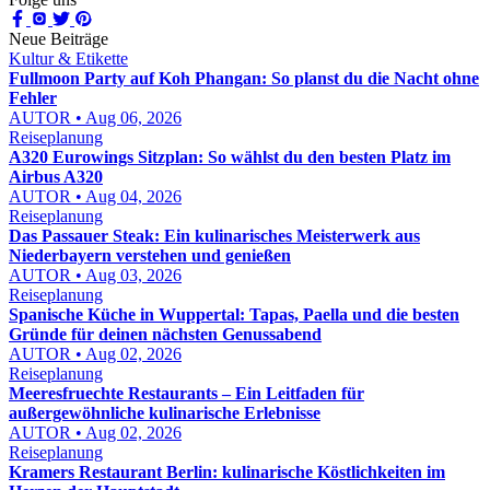
Neue Beiträge
Kultur & Etikette
Fullmoon Party auf Koh Phangan: So planst du die Nacht ohne
Fehler
AUTOR • Aug 06, 2026
Reiseplanung
A320 Eurowings Sitzplan: So wählst du den besten Platz im
Airbus A320
AUTOR • Aug 04, 2026
Reiseplanung
Das Passauer Steak: Ein kulinarisches Meisterwerk aus
Niederbayern verstehen und genießen
AUTOR • Aug 03, 2026
Reiseplanung
Spanische Küche in Wuppertal: Tapas, Paella und die besten
Gründe für deinen nächsten Genussabend
AUTOR • Aug 02, 2026
Reiseplanung
Meeresfruechte Restaurants – Ein Leitfaden für
außergewöhnliche kulinarische Erlebnisse
AUTOR • Aug 02, 2026
Reiseplanung
Kramers Restaurant Berlin: kulinarische Köstlichkeiten im