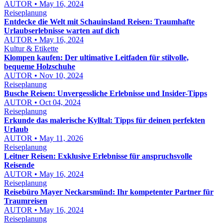
AUTOR • May 16, 2024
Reiseplanung
Entdecke die Welt mit Schauinsland Reisen: Traumhafte
Urlaubserlebnisse warten auf dich
AUTOR • May 16, 2024
Kultur & Etikette
Klompen kaufen: Der ultimative Leitfaden für stilvolle,
bequeme Holzschuhe
AUTOR • Nov 10, 2024
Reiseplanung
Busche Reisen: Unvergessliche Erlebnisse und Insider-Tipps
AUTOR • Oct 04, 2024
Reiseplanung
Erkunde das malerische Kylltal: Tipps für deinen perfekten
Urlaub
AUTOR • May 11, 2026
Reiseplanung
Leitner Reisen: Exklusive Erlebnisse für anspruchsvolle
Reisende
AUTOR • May 16, 2024
Reiseplanung
Reisebüro Mayer Neckarsmünd: Ihr kompetenter Partner für
Traumreisen
AUTOR • May 16, 2024
Reiseplanung