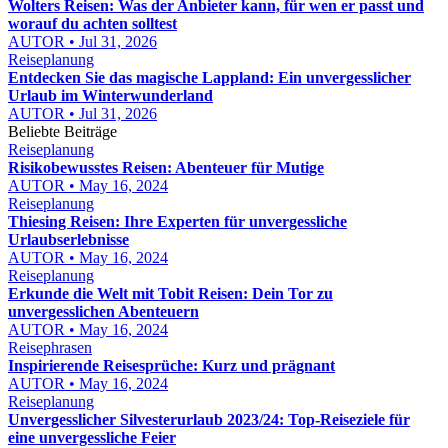
Wolters Reisen: Was der Anbieter kann, für wen er passt und
worauf du achten solltest
AUTOR • Jul 31, 2026
Reiseplanung
Entdecken Sie das magische Lappland: Ein unvergesslicher
Urlaub im Winterwunderland
AUTOR • Jul 31, 2026
Beliebte Beiträge
Reiseplanung
Risikobewusstes Reisen: Abenteuer für Mutige
AUTOR • May 16, 2024
Reiseplanung
Thiesing Reisen: Ihre Experten für unvergessliche
Urlaubserlebnisse
AUTOR • May 16, 2024
Reiseplanung
Erkunde die Welt mit Tobit Reisen: Dein Tor zu
unvergesslichen Abenteuern
AUTOR • May 16, 2024
Reisephrasen
Inspirierende Reisesprüche: Kurz und prägnant
AUTOR • May 16, 2024
Reiseplanung
Unvergesslicher Silvesterurlaub 2023/24: Top-Reiseziele für
eine unvergessliche Feier