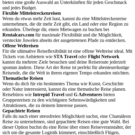
bieten eine große Auswahl an Unterkünften für jeden Geschmack
und jedes Budget.
Flexible Mittelstreckenreisen
Wenn du etwas mehr Zeit hast, kannst du eine Mittelstreckenreise
unternehmen, die dir mehr Zeit gibt, ein Land oder eine Region zu
erkunden. Überlege dir, einen Mietwagen zu buchen bei
Rentalcars.com
für maximale Flexibilität und die Möglichkeit,
versteckte Juwelen abseits der ausgetretenen Pfade zu entdecken.
Offene Weltreisen
Für die ultimative Reiseflexibilität ist eine offene Weltreise ideal. Mit
Tickets von Anbietern wie
STA Travel
oder
Flight Network
kannst du mehrere Ziele besuchen und deine Reiseroute jederzeit
spontan ändern. Diese Art der Reise ist perfekt für abenteuerlustige
Reisende, die die Welt in ihrem eigenen Tempo erkunden möchten.
Thematische Reisen
Wenn du dich für ein bestimmtes Thema wie Kunst, Geschichte
oder Natur interessierst, kannst du eine thematische Reise planen.
Reisebüros wie
Intrepid Travel
und
G Adventures
bieten
Gruppenreisen zu den wichtigsten Sehenswürdigkeiten und
Attraktionen, die zu deinem Interesse passen.
Gepachtete Reisen
Falls du nach einer stressfreien Möglichkeit suchst, eine Chamäleon
Reise zu unternehmen, sind gepachtete Reisen eine gute Wahl. Bei
dieser Option buchst du eine Reise über einen Reiseveranstalter, der
sich um die gesamte Logistik kümmert, einschließlich Flügen,