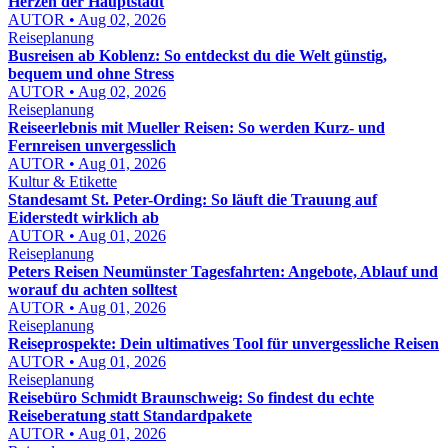
Herzen der Hauptstadt
AUTOR • Aug 02, 2026
Reiseplanung
Busreisen ab Koblenz: So entdeckst du die Welt günstig,
bequem und ohne Stress
AUTOR • Aug 02, 2026
Reiseplanung
Reiseerlebnis mit Mueller Reisen: So werden Kurz- und
Fernreisen unvergesslich
AUTOR • Aug 01, 2026
Kultur & Etikette
Standesamt St. Peter-Ording: So läuft die Trauung auf
Eiderstedt wirklich ab
AUTOR • Aug 01, 2026
Reiseplanung
Peters Reisen Neumünster Tagesfahrten: Angebote, Ablauf und
worauf du achten solltest
AUTOR • Aug 01, 2026
Reiseplanung
Reiseprospekte: Dein ultimatives Tool für unvergessliche Reisen
AUTOR • Aug 01, 2026
Reiseplanung
Reisebüro Schmidt Braunschweig: So findest du echte
Reiseberatung statt Standardpakete
AUTOR • Aug 01, 2026