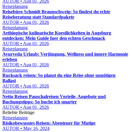
AUTOR • Aug 01, 2026
Reiseplanung
Reisebüro Schmidt Braunschweig: So findest du echte
Reiseberatung statt Standardpakete
AUTOR • Aug 01, 2026
Reiseplanung
Aethiopische kulinarische Koestlichkeiten in Augsburg
entdecken: Mein Guide fuer den echten Geschmack
AUTOR • Aug 01, 2026
Reiseplanung
Ayurveda Urlaub: Verjüngung, Wellness und innere Harmonie
erleben
AUTOR • Aug 01, 2026
Reiseplanung
Rucksack reisen: So planst du eine Reise ohne unnötigen
Ballast
AUTOR • Aug 01, 2026
Reiseplanung
Netto Reisen Pauschalreisen Vorteile, Angebote und
Buchungstipps: So buche ich smarter
AUTOR • Aug 01, 2026
Beliebte Beiträge
Reiseplanung
Risikobewusstes Reisen: Abenteuer für Mutige
AUTOR • May 16, 2024