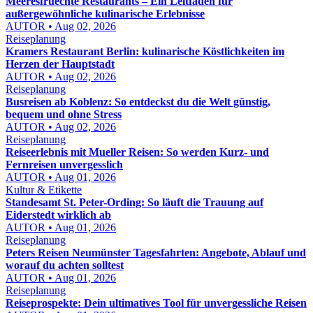
Meeresfruechte Restaurants – Ein Leitfaden für
außergewöhnliche kulinarische Erlebnisse
AUTOR • Aug 02, 2026
Reiseplanung
Kramers Restaurant Berlin: kulinarische Köstlichkeiten im
Herzen der Hauptstadt
AUTOR • Aug 02, 2026
Reiseplanung
Busreisen ab Koblenz: So entdeckst du die Welt günstig,
bequem und ohne Stress
AUTOR • Aug 02, 2026
Reiseplanung
Reiseerlebnis mit Mueller Reisen: So werden Kurz- und
Fernreisen unvergesslich
AUTOR • Aug 01, 2026
Kultur & Etikette
Standesamt St. Peter-Ording: So läuft die Trauung auf
Eiderstedt wirklich ab
AUTOR • Aug 01, 2026
Reiseplanung
Peters Reisen Neumünster Tagesfahrten: Angebote, Ablauf und
worauf du achten solltest
AUTOR • Aug 01, 2026
Reiseplanung
Reiseprospekte: Dein ultimatives Tool für unvergessliche Reisen