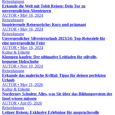
Reiseplanung
Erkunde die Welt mit Tobit Reisen: Dein Tor zu
unvergesslichen Abenteuern
AUTOR • May 16, 2024
Reisephrasen
Inspirierende Reisesprüche: Kurz und prägnant
AUTOR • May 16, 2024
Reiseplanung
Unvergesslicher Silvesterurlaub 2023/24: Top-Reiseziele für
eine unvergessliche Feier
AUTOR • May 16, 2024
Kultur & Etikette
Klompen kaufen: Der ultimative Leitfaden für stilvolle,
bequeme Holzschuhe
AUTOR • Nov 10, 2024
Reiseplanung
Erkunde das malerische Kylltal: Tipps für deinen perfekten
Urlaub
AUTOR • May 11, 2026
Kultur & Etikette
Norderney Schulen: Alles, was Sie über das Bildungssystem der
Insel wissen müssen
AUTOR • Apr 05, 2026
Reiseplanung
Leitner Reisen: Exklusive Erlebnisse für anspruchsvolle