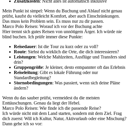
Zusatzkosten
: Nicht alles ist automatisch inklusive
Mein Punkt ist simpel: Wenn du Buchung und Ablauf nicht genau
prüfst, kaufst du vielleicht Komfort, aber auch Einschränkungen.
Das muss kein Problem sein. Es muss nur zu dir passen.
Marco Polo Reisen: Worauf ich vor der Buchung achte
Hier trennt sich gutes Reisen von unnötigem Ärger. Ich würde nie
blind buchen. Ich prüfe immer diese Punkte:
Reisedauer
: Ist die Tour zu kurz oder zu voll?
Route
: Siehst du wirklich die Orte, die dich interessieren?
Leistungen
: Welche Mahlzeiten, Ausflüge und Transfers sind
drin?
Gruppengröße
: Je kleiner, desto entspannter oft das Erlebnis
Reiseleitung
: Gibt es lokale Führung oder nur
Standardbegleitung?
Stornobedingungen
: Was passiert, wenn sich deine Pläne
ändern?
Wenn du das sauber prüfst, vermeidest du die meisten
Enttäuschungen. Genau da liegt der Hebel.
Marco Polo Reisen: Wie finde ich die passende Reise?
Ich würde nicht mit dem Land starten, sondern mit dem Ziel. Frag
dich zuerst: Will ich Kultur, Natur, Aktivurlaub oder eine Mischung?
Dann gehe ich so vor: