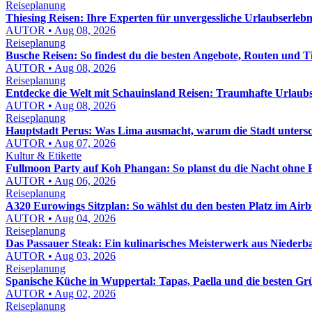
Reiseplanung
Thiesing Reisen: Ihre Experten für unvergessliche Urlaubserlebn
AUTOR • Aug 08, 2026
Reiseplanung
Busche Reisen: So findest du die besten Angebote, Routen und T
AUTOR • Aug 08, 2026
Reiseplanung
Entdecke die Welt mit Schauinsland Reisen: Traumhafte Urlaubse
AUTOR • Aug 08, 2026
Reiseplanung
Hauptstadt Perus: Was Lima ausmacht, warum die Stadt untersc
AUTOR • Aug 07, 2026
Kultur & Etikette
Fullmoon Party auf Koh Phangan: So planst du die Nacht ohne 
AUTOR • Aug 06, 2026
Reiseplanung
A320 Eurowings Sitzplan: So wählst du den besten Platz im Air
AUTOR • Aug 04, 2026
Reiseplanung
Das Passauer Steak: Ein kulinarisches Meisterwerk aus Niederb
AUTOR • Aug 03, 2026
Reiseplanung
Spanische Küche in Wuppertal: Tapas, Paella und die besten G
AUTOR • Aug 02, 2026
Reiseplanung