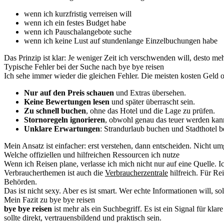
wenn ich kurzfristig verreisen will
wenn ich ein festes Budget habe
wenn ich Pauschalangebote suche
wenn ich keine Lust auf stundenlange Einzelbuchungen habe
Das Prinzip ist klar: Je weniger Zeit ich verschwenden will, desto meh
Typische Fehler bei der Suche nach bye bye reisen
Ich sehe immer wieder die gleichen Fehler. Die meisten kosten Geld 
Nur auf den Preis schauen
und Extras übersehen.
Keine Bewertungen lesen
und später überrascht sein.
Zu schnell buchen
, ohne das Hotel und die Lage zu prüfen.
Stornoregeln ignorieren
, obwohl genau das teuer werden kan
Unklare Erwartungen
: Strandurlaub buchen und Stadthotel
Mein Ansatz ist einfacher: erst verstehen, dann entscheiden. Nicht um
Welche offiziellen und hilfreichen Ressourcen ich nutze
Wenn ich Reisen plane, verlasse ich mich nicht nur auf eine Quelle. Ic
Verbraucherthemen ist auch die
Verbraucherzentrale
hilfreich. Für Re
Behörden.
Das ist nicht sexy. Aber es ist smart. Wer echte Informationen will, so
Mein Fazit zu bye bye reisen
bye bye reisen
ist mehr als ein Suchbegriff. Es ist ein Signal für k
sollte direkt, vertrauensbildend und praktisch sein.