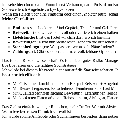
Ich sehe hier einen klaren Funnel: erst Vertrauen, dann Preis, dann B
So bewerte ich Angebote zu bye bye reisen
Wenn ich Reisen über eine Plattform oder einen Anbieter prüfe, schau
Meine Checkliste:
Endpreis
statt Lockpreis: Sind Gepäck, Transfer und Gebühre
Reisezeit
: Ist die Uhrzeit sinnvoll oder verliere ich einen halb
Hotelstandort
: Ist das Hotel wirklich dort, wo ich hinwill?
Bewertungen
: Nicht nur Sterne lesen, sondern die kritischen
Stornobedingungen
: Was passiert, wenn sich Pläne ändern?
Zahlungsart
: Gibt es sichere und nachvollziehbare Optionen?
Das ist kein Raketenwissenschaft. Es ist einfach gutes Risiko-Man
bye bye reisen und die richtige Suchstrategie
Ich würde bei diesem Keyword nicht nur auf die Startseite schauen. Ic
So suche ich effizient:
Mit Ortsnamen kombinieren: zum Beispiel Reiseziel + Angebot
Mit Reiseart ergänzen: Pauschalreise, Familienurlaub, Last Min
Mit Qualitätsbegriffen suchen: Bewertung, Erfahrungen, seriös
Mit konkreten Daten arbeiten: Reisezeitraum, Abflugort, Dauer
Das Ziel ist einfach: weniger Rauschen, mehr Treffer. Wer mit Absicht
Wann bye bye reisen für mich sinnvoll ist
Ich würde solche Angebote oder Suchanfragen besonders dann nutzen,