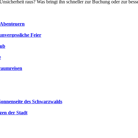
nsicherheit raus? Was bringt ihn schneller zur Buchung oder zur bes
n Abenteuern
unvergessliche Feier
aub
e
raumreisen
 Sonnenseite des Schwarzwalds
zen der Stadt