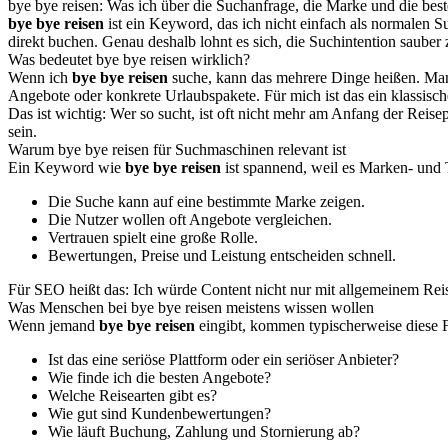
bye bye reisen: Was ich über die Suchanfrage, die Marke und die bes
bye bye reisen
ist ein Keyword, das ich nicht einfach als normalen S
direkt buchen. Genau deshalb lohnt es sich, die Suchintention sauber 
Was bedeutet bye bye reisen wirklich?
Wenn ich
bye bye reisen
suche, kann das mehrere Dinge heißen. Manc
Angebote oder konkrete Urlaubspakete. Für mich ist das ein klassisc
Das ist wichtig: Wer so sucht, ist oft nicht mehr am Anfang der Rei
sein.
Warum bye bye reisen für Suchmaschinen relevant ist
Ein Keyword wie
bye bye reisen
ist spannend, weil es Marken- und T
Die Suche kann auf eine bestimmte Marke zeigen.
Die Nutzer wollen oft Angebote vergleichen.
Vertrauen spielt eine große Rolle.
Bewertungen, Preise und Leistung entscheiden schnell.
Für SEO heißt das: Ich würde Content nicht nur mit allgemeinem Reis
Was Menschen bei bye bye reisen meistens wissen wollen
Wenn jemand
bye bye reisen
eingibt, kommen typischerweise diese F
Ist das eine seriöse Plattform oder ein seriöser Anbieter?
Wie finde ich die besten Angebote?
Welche Reisearten gibt es?
Wie gut sind Kundenbewertungen?
Wie läuft Buchung, Zahlung und Stornierung ab?