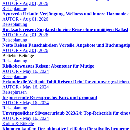
AUTOR • Aug 01, 2026
Reiseplanung
Ayurveda Urlaub: Verjüngung, Wellness und innere Harmonie e
AUTOR • Aug 01, 2026
Reiseplanung
Rucksack reisen: So planst du eine Reise ohne unnötigen Ballast
AUTOR • Aug 01, 2026
Reiseplanung
Netto Reisen Pauschalreisen Vorteile, Angebote und Buchungstip
AUTOR • Aug 01, 2026
Beliebte Beiträge
Reiseplanung
Risikobewusstes Reisen: Abenteuer für Mutige
AUTOR • May 16, 2024
Reiseplanung
Erkunde die Welt mit Tobit Reisen: Dein Tor zu unvergessliche
AUTOR • May 16, 2024
Reisephrasen
Inspirierende Reisesprüche: Kurz und prägnant
AUTOR • May 16, 2024
Reiseplanung
Unvergesslicher Silvesterurlaub 2023/24: Top-Reiseziele für eine 
AUTOR • May 16, 2024
Kultur & Etikette
Klompen kaufen: Der ultimative Leitfaden für stilvolle, bequem