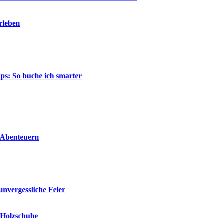
rleben
ps: So buche ich smarter
n Abenteuern
unvergessliche Feier
e Holzschuhe