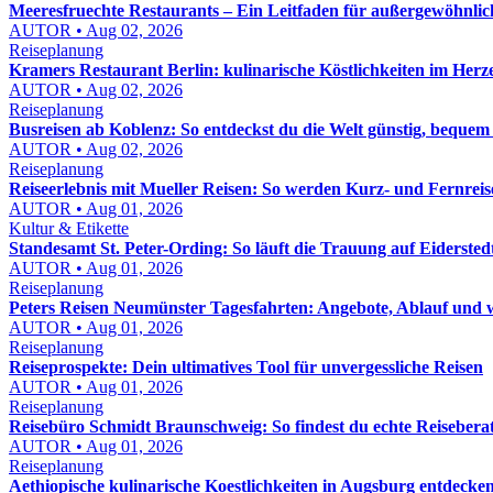
Meeresfruechte Restaurants – Ein Leitfaden für außergewöhnlich
AUTOR • Aug 02, 2026
Reiseplanung
Kramers Restaurant Berlin: kulinarische Köstlichkeiten im Herz
AUTOR • Aug 02, 2026
Reiseplanung
Busreisen ab Koblenz: So entdeckst du die Welt günstig, bequem
AUTOR • Aug 02, 2026
Reiseplanung
Reiseerlebnis mit Mueller Reisen: So werden Kurz- und Fernreis
AUTOR • Aug 01, 2026
Kultur & Etikette
Standesamt St. Peter-Ording: So läuft die Trauung auf Eidersted
AUTOR • Aug 01, 2026
Reiseplanung
Peters Reisen Neumünster Tagesfahrten: Angebote, Ablauf und wo
AUTOR • Aug 01, 2026
Reiseplanung
Reiseprospekte: Dein ultimatives Tool für unvergessliche Reisen
AUTOR • Aug 01, 2026
Reiseplanung
Reisebüro Schmidt Braunschweig: So findest du echte Reisebera
AUTOR • Aug 01, 2026
Reiseplanung
Aethiopische kulinarische Koestlichkeiten in Augsburg entdeck