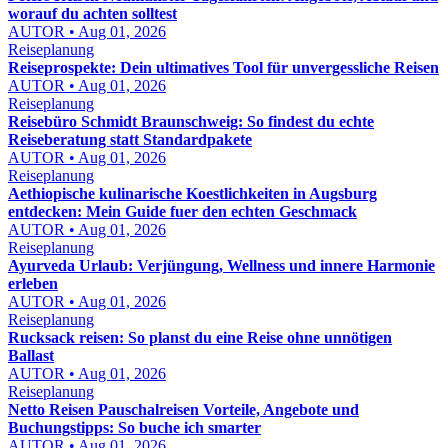
worauf du achten solltest
AUTOR • Aug 01, 2026
Reiseplanung
Reiseprospekte: Dein ultimatives Tool für unvergessliche Reisen
AUTOR • Aug 01, 2026
Reiseplanung
Reisebüro Schmidt Braunschweig: So findest du echte
Reiseberatung statt Standardpakete
AUTOR • Aug 01, 2026
Reiseplanung
Aethiopische kulinarische Koestlichkeiten in Augsburg
entdecken: Mein Guide fuer den echten Geschmack
AUTOR • Aug 01, 2026
Reiseplanung
Ayurveda Urlaub: Verjüngung, Wellness und innere Harmonie
erleben
AUTOR • Aug 01, 2026
Reiseplanung
Rucksack reisen: So planst du eine Reise ohne unnötigen
Ballast
AUTOR • Aug 01, 2026
Reiseplanung
Netto Reisen Pauschalreisen Vorteile, Angebote und
Buchungstipps: So buche ich smarter
AUTOR • Aug 01, 2026