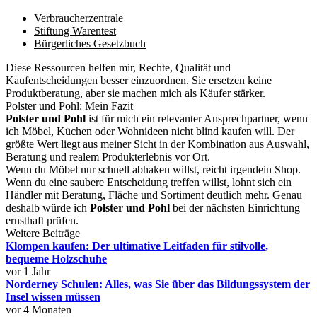
Verbraucherzentrale
Stiftung Warentest
Bürgerliches Gesetzbuch
Diese Ressourcen helfen mir, Rechte, Qualität und
Kaufentscheidungen besser einzuordnen. Sie ersetzen keine
Produktberatung, aber sie machen mich als Käufer stärker.
Polster und Pohl: Mein Fazit
Polster und Pohl
ist für mich ein relevanter Ansprechpartner, wenn
ich Möbel, Küchen oder Wohnideen nicht blind kaufen will. Der
größte Wert liegt aus meiner Sicht in der Kombination aus Auswahl,
Beratung und realem Produkterlebnis vor Ort.
Wenn du Möbel nur schnell abhaken willst, reicht irgendein Shop.
Wenn du eine saubere Entscheidung treffen willst, lohnt sich ein
Händler mit Beratung, Fläche und Sortiment deutlich mehr. Genau
deshalb würde ich
Polster und Pohl
bei der nächsten Einrichtung
ernsthaft prüfen.
Weitere Beiträge
Klompen kaufen: Der ultimative Leitfaden für stilvolle,
bequeme Holzschuhe
vor 1 Jahr
Norderney Schulen: Alles, was Sie über das Bildungssystem der
Insel wissen müssen
vor 4 Monaten