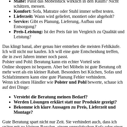
Maße:
Passt das Möbelstück wirklich in den Raum? Nicht
schätzen, messen.
Komfort:
Sofa, Matratze oder Stuhl immer selbst testen.
Lieferzeit:
Wann wird geliefert, montiert oder abgeholt?
Service:
Gibt es Planung, Lieferung, Aufbau und
Entsorgung?
Preis-Leistung:
Ist der Preis fair im Vergleich zu Qualität und
Leistung?
Das klingt banal, aber genau hier entstehen die meisten Fehlkäufe.
Ich will nicht nur kaufen. Ich will eine gute Entscheidung treffen,
die in zwei Jahren immer noch passt.
Polster und Pohl: Beratung kann ein echter Vorteil sein
Online shoppen ist bequem. Aber bei Möbeln ist gute Beratung oft
mehr wert als ein kleiner Rabatt. Besonders bei Küchen, Sofas und
Schlafzimmern kann eine gute Planung Fehler verhindern.
Wenn ich einen Händler wie
Polster und Pohl
bewerte, schaue ich
auf drei Dinge:
Versteht die Beratung meinen Bedarf?
Werden Lösungen erklärt statt nur Produkte gezeigt?
Bekomme ich klare Aussagen zu Preis, Lieferzeit und
Montage?
Gute Beratung spart nicht nur Zeit. Sie verhindert auch, dass ich
später mit zu kleinen Regalen, einem unpraktischen Sofa oder einer