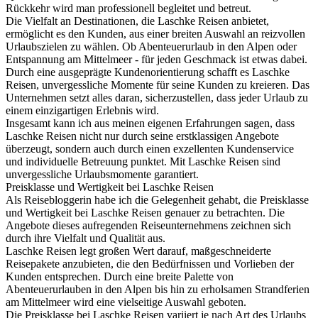
Rückkehr wird man professionell begleitet und betreut.
Die Vielfalt an Destinationen, die Laschke Reisen anbietet,
ermöglicht es den Kunden, aus einer breiten Auswahl an reizvollen
Urlaubszielen zu wählen. Ob Abenteuerurlaub in den Alpen oder
Entspannung am Mittelmeer - für jeden Geschmack ist etwas dabei.
Durch eine ausgeprägte Kundenorientierung schafft es Laschke
Reisen, unvergessliche Momente für seine Kunden zu kreieren. Das
Unternehmen setzt alles daran, sicherzustellen, dass jeder Urlaub zu
einem einzigartigen Erlebnis wird.
Insgesamt kann ich aus meinen eigenen Erfahrungen sagen, dass
Laschke Reisen nicht nur durch seine erstklassigen Angebote
überzeugt, sondern auch durch einen exzellenten Kundenservice
und individuelle Betreuung punktet. Mit Laschke Reisen sind
unvergessliche Urlaubsmomente garantiert.
Preisklasse und Wertigkeit bei Laschke Reisen
Als Reisebloggerin habe ich die Gelegenheit gehabt, die Preisklasse
und Wertigkeit bei Laschke Reisen genauer zu betrachten. Die
Angebote dieses aufregenden Reiseunternehmens zeichnen sich
durch ihre Vielfalt und Qualität aus.
Laschke Reisen legt großen Wert darauf, maßgeschneiderte
Reisepakete anzubieten, die den Bedürfnissen und Vorlieben der
Kunden entsprechen. Durch eine breite Palette von
Abenteuerurlauben in den Alpen bis hin zu erholsamen Strandferien
am Mittelmeer wird eine vielseitige Auswahl geboten.
Die Preisklasse bei Laschke Reisen variiert je nach Art des Urlaubs