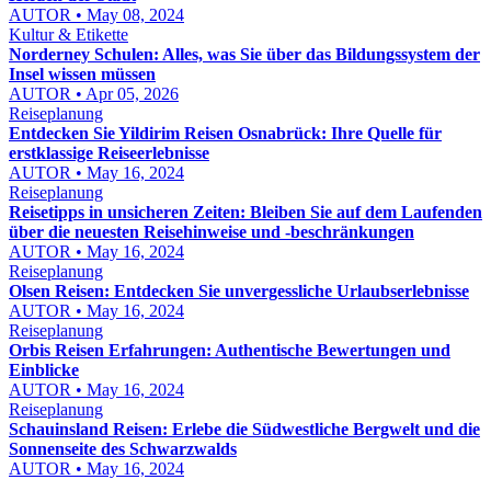
AUTOR • May 08, 2024
Kultur & Etikette
Norderney Schulen: Alles, was Sie über das Bildungssystem der
Insel wissen müssen
AUTOR • Apr 05, 2026
Reiseplanung
Entdecken Sie Yildirim Reisen Osnabrück: Ihre Quelle für
erstklassige Reiseerlebnisse
AUTOR • May 16, 2024
Reiseplanung
Reisetipps in unsicheren Zeiten: Bleiben Sie auf dem Laufenden
über die neuesten Reisehinweise und -beschränkungen
AUTOR • May 16, 2024
Reiseplanung
Olsen Reisen: Entdecken Sie unvergessliche Urlaubserlebnisse
AUTOR • May 16, 2024
Reiseplanung
Orbis Reisen Erfahrungen: Authentische Bewertungen und
Einblicke
AUTOR • May 16, 2024
Reiseplanung
Schauinsland Reisen: Erlebe die Südwestliche Bergwelt und die
Sonnenseite des Schwarzwalds
AUTOR • May 16, 2024