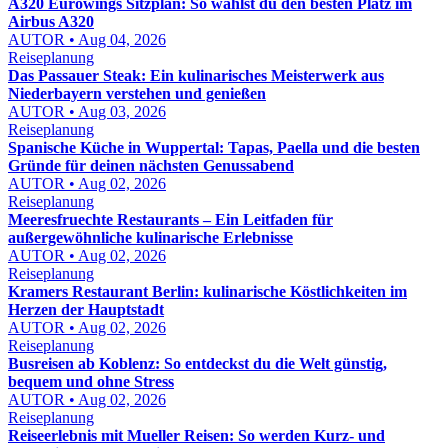
A320 Eurowings Sitzplan: So wählst du den besten Platz im
Airbus A320
AUTOR • Aug 04, 2026
Reiseplanung
Das Passauer Steak: Ein kulinarisches Meisterwerk aus
Niederbayern verstehen und genießen
AUTOR • Aug 03, 2026
Reiseplanung
Spanische Küche in Wuppertal: Tapas, Paella und die besten
Gründe für deinen nächsten Genussabend
AUTOR • Aug 02, 2026
Reiseplanung
Meeresfruechte Restaurants – Ein Leitfaden für
außergewöhnliche kulinarische Erlebnisse
AUTOR • Aug 02, 2026
Reiseplanung
Kramers Restaurant Berlin: kulinarische Köstlichkeiten im
Herzen der Hauptstadt
AUTOR • Aug 02, 2026
Reiseplanung
Busreisen ab Koblenz: So entdeckst du die Welt günstig,
bequem und ohne Stress
AUTOR • Aug 02, 2026
Reiseplanung
Reiseerlebnis mit Mueller Reisen: So werden Kurz- und