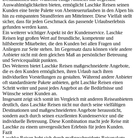
Auswahlmöglichkeiten bieten, ermöglicht Laschke Reisen seinen
Kunden eine breite Palette von Abenteuerurlauben in den Alpen bis
hin zu entspannten Strandferien am Mittelmeer. Diese Vielfalt stellt
sicher, dass für jeden Geschmack das passende Urlaubserlebnis
gefunden werden kann.
Ein weiterer wichtiger Aspekt ist der Kundenservice. Laschke
Reisen legt großen Wert auf freundliche, kompetente und
hilfsbereite Mitarbeiter, die den Kunden bei allen Fragen und
Anliegen zur Seite stehen. Im Gegensatz dazu können viele andere
Anbieter nicht mit dem gleichen Maß an persönlicher Betreuung
und Servicequalität punkten.
Des Weiteren bietet Laschke Reisen maßgeschneiderte Angebote,
die es den Kunden ermöglichen, ihren Urlaub nach ihren
individuellen Vorstellungen zu gestalten. Während andere Anbieter
oft standardisierte Pakete anbieten, geht Laschke Reisen einen
Schritt weiter und passt jedes Angebot an die Bedürfnisse und
Wünsche seiner Kunden an.
Insgesamt zeigt sich somit im Vergleich mit anderen Reiseanbietern
deutlich, dass Laschke Reisen nicht nur durch seine vielfältigen
Destinationen und maßgeschneiderten Angebote heraussticht,
sondern auch durch seinen exzellenten Kundenservice und die
individuelle Betreuung. Diese Kombination macht jede Reise mit
Laschke zu einem unvergesslichen Erlebnis für jeden Kunden.
Fazit
Laschke Reisen hebt sich durch maßgeschneiderte Reisepakete,