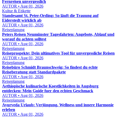
Fernreisen unvergesslich
AUTOR • Aug 01, 2026
Kultur & Etikette
Standesamt St. Peter-Ording: So läuft die Trauung auf
Eiderstedt wirklich ab
AUTOR • Aug 01, 2026
Reiseplanung
Peters Reisen Neumünster Tagesfahrten: Angebote, Ablauf und
worauf du achten solltest
AUTOR • Aug 01, 2026
Reiseplanung
Reiseprospekte: Dein ultimatives Tool für unvergessliche Reisen
AUTOR • Aug 01, 2026
Reiseplanung
Reisebüro Schmidt Braunschweig: So findest du echte
Reiseberatung statt Standardpakete
AUTOR • Aug 01, 2026
Reiseplanung
Aethiopische kulinarische Koestlichkeiten in Augsburg
entdecken: Mein Guide fuer den echten Geschmack
AUTOR • Aug 01, 2026
Reiseplanung
Ayurveda Urlaub: Verjüngung, Wellness und innere Harmonie
erleben
AUTOR • Aug 01, 2026