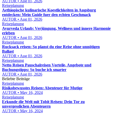
AUTOR • Aug 01, 2026
Reiseplanung
Aethiopische kulinarische Koestlichkeiten in Augsburg
entdecken: Mein Guide fuer den echten Geschmack
AUTOR • Aug 01, 2026
Reiseplanung
Ayurveda Urlaub: Verjüngung, Wellness und innere Harmonie
erleben
AUTOR • Aug 01, 2026
Reiseplanung
Rucksack reisen: So planst du eine Reise ohne unnötigen
Ballast
AUTOR • Aug 01, 2026
Reiseplanung
Netto Reisen Pauschalreisen Vorteile, Angebote und
Buchungstipps: So buche ich smarter
AUTOR • Aug 01, 2026
Beliebte Beiträge
Reiseplanung
Risikobewusstes Reisen: Abenteuer für Mutige
AUTOR • May 16, 2024
Reiseplanung
Erkunde die Welt mit Tobit Reisen: Dein Tor zu
unvergesslichen Abenteuern
AUTOR • May 16, 2024