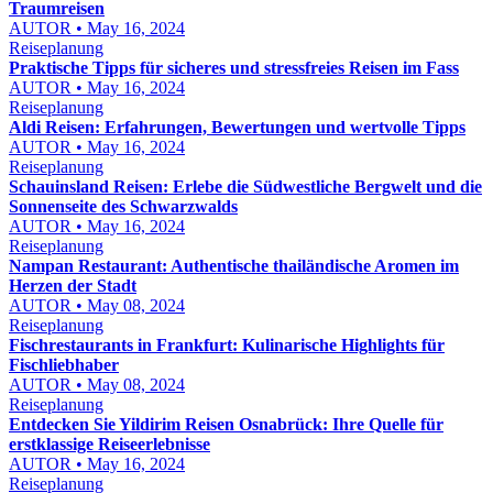
Traumreisen
AUTOR • May 16, 2024
Reiseplanung
Praktische Tipps für sicheres und stressfreies Reisen im Fass
AUTOR • May 16, 2024
Reiseplanung
Aldi Reisen: Erfahrungen, Bewertungen und wertvolle Tipps
AUTOR • May 16, 2024
Reiseplanung
Schauinsland Reisen: Erlebe die Südwestliche Bergwelt und die
Sonnenseite des Schwarzwalds
AUTOR • May 16, 2024
Reiseplanung
Nampan Restaurant: Authentische thailändische Aromen im
Herzen der Stadt
AUTOR • May 08, 2024
Reiseplanung
Fischrestaurants in Frankfurt: Kulinarische Highlights für
Fischliebhaber
AUTOR • May 08, 2024
Reiseplanung
Entdecken Sie Yildirim Reisen Osnabrück: Ihre Quelle für
erstklassige Reiseerlebnisse
AUTOR • May 16, 2024
Reiseplanung