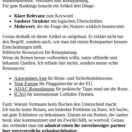
Markeninteresse, Vertrauen und Reiseplanung.
Für gute Rankings braucht ein Artikel drei Dinge:
Klare Relevanz
zum Keyword.
Saubere Struktur
mit logischen Überschriften.
Mehrwert
, der die Frage des Nutzers wirklich beantwortet.
Genau deshalb ist dieser Artikel so aufgebaut. Er erklärt nicht nur
den Begriff, sondern auch, wie man mit einem Reisepartner bessere
Entscheidungen trifft.
Hilfreiche Ressourcen für Reiseplanung
Wenn du Reisen besser vorbereiten willst, nutze offizielle und
bekannte Quellen. Ich erfinde hier nichts, sondern nenne echte
Ressourcen:
Auswärtiges Amt
für Reise- und Sicherheitshinweise.
Your Europe
für Fluggastrechte in der EU.
ADAC Reiseplanung
für praktische Tipps rund um die Reise.
ICAO
für internationale Luftfahrt-Themen.
Fazit: Warum Vertrauen beim Buchen den Unterschied macht
Ich buche keine Reisen, um hinterher Probleme zu lösen. Ich buche,
um gute Erlebnisse zu bekommen. Darum ist ein Partner, der sauber
berät, klar kommuniziert und im Zweifel hilft, so wertvoll. Genau
das verbindet man mit
admiral reisen ihr zuverlaessiger partner
fuer unvergessliche urlaubserlebnisse
: