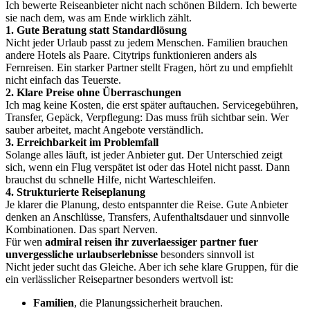
Ich bewerte Reiseanbieter nicht nach schönen Bildern. Ich bewerte
sie nach dem, was am Ende wirklich zählt.
1. Gute Beratung statt Standardlösung
Nicht jeder Urlaub passt zu jedem Menschen. Familien brauchen
andere Hotels als Paare. Citytrips funktionieren anders als
Fernreisen. Ein starker Partner stellt Fragen, hört zu und empfiehlt
nicht einfach das Teuerste.
2. Klare Preise ohne Überraschungen
Ich mag keine Kosten, die erst später auftauchen. Servicegebühren,
Transfer, Gepäck, Verpflegung: Das muss früh sichtbar sein. Wer
sauber arbeitet, macht Angebote verständlich.
3. Erreichbarkeit im Problemfall
Solange alles läuft, ist jeder Anbieter gut. Der Unterschied zeigt
sich, wenn ein Flug verspätet ist oder das Hotel nicht passt. Dann
brauchst du schnelle Hilfe, nicht Warteschleifen.
4. Strukturierte Reiseplanung
Je klarer die Planung, desto entspannter die Reise. Gute Anbieter
denken an Anschlüsse, Transfers, Aufenthaltsdauer und sinnvolle
Kombinationen. Das spart Nerven.
Für wen
admiral reisen ihr zuverlaessiger partner fuer
unvergessliche urlaubserlebnisse
besonders sinnvoll ist
Nicht jeder sucht das Gleiche. Aber ich sehe klare Gruppen, für die
ein verlässlicher Reisepartner besonders wertvoll ist:
Familien
, die Planungssicherheit brauchen.