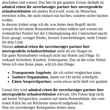
abschalten und wissen: Das hier ist gut geplant. Genau deshalb ist
admiral reisen ihr zuverlaessiger partner fuer unvergessliche
urlaubserlebnisse
ein starkes Keyword, wenn du Menschen
erreichen willst, die nicht einfach nur buchen, sondern sicher buchen
wollen.
In diesem Artikel zeige ich dir, was hinter dem Begriff steckt,
worauf du bei einem Reiseanbieter achten solltest und warum ein
verlässlicher Partner bei der Urlaubsplanung den Unterschied macht.
Kurz gesagt: weniger Risiko, bessere Entscheidungen, mehr Urlaub
für dein Geld.
Warum
admiral reisen ihr zuverlaessiger partner fuer
unvergessliche urlaubserlebnisse
mehr als ein Slogan ist
Ein guter Reiseanbieter verkauft nicht nur Hotels und Flüge. Er
verkauft Sicherheit. Klarheit. Zeitersparnis. Das ist der echte Hebel.
Wenn ich eine Reise plane, will ich drei Dinge:
Transparente Angebote
, die ich sofort vergleichen kann.
Saubere Organisation
, damit vor Ort nichts schiefgeht.
Einen Ansprechpartner
, wenn etwas nicht läuft wie geplant.
Genau hier wird
admiral reisen ihr zuverlaessiger partner fuer
unvergessliche urlaubserlebnisse
relevant. Der Fokus liegt nicht
auf leeren Versprechen, sondern auf einem Reiseerlebnis, das vom
ersten Klick bis zur Rückreise sinnvoll aufgebaut ist.
Was ein zuverlässiger Reisepartner leisten muss