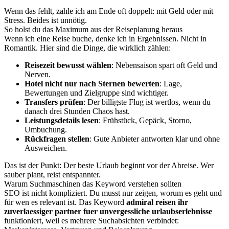
Wenn das fehlt, zahle ich am Ende oft doppelt: mit Geld oder mit
Stress. Beides ist unnötig.
So holst du das Maximum aus der Reiseplanung heraus
Wenn ich eine Reise buche, denke ich in Ergebnissen. Nicht in
Romantik. Hier sind die Dinge, die wirklich zählen:
Reisezeit bewusst wählen
: Nebensaison spart oft Geld und
Nerven.
Hotel nicht nur nach Sternen bewerten
: Lage,
Bewertungen und Zielgruppe sind wichtiger.
Transfers prüfen
: Der billigste Flug ist wertlos, wenn du
danach drei Stunden Chaos hast.
Leistungsdetails lesen
: Frühstück, Gepäck, Storno,
Umbuchung.
Rückfragen stellen
: Gute Anbieter antworten klar und ohne
Ausweichen.
Das ist der Punkt: Der beste Urlaub beginnt vor der Abreise. Wer
sauber plant, reist entspannter.
Warum Suchmaschinen das Keyword verstehen sollten
SEO ist nicht kompliziert. Du musst nur zeigen, worum es geht und
für wen es relevant ist. Das Keyword
admiral reisen ihr
zuverlaessiger partner fuer unvergessliche urlaubserlebnisse
funktioniert, weil es mehrere Suchabsichten verbindet: