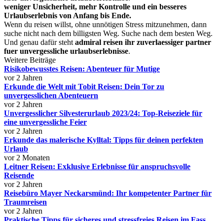
weniger Unsicherheit, mehr Kontrolle und ein besseres
Urlaubserlebnis von Anfang bis Ende.
Wenn du reisen willst, ohne unnötigen Stress mitzunehmen, dann
suche nicht nach dem billigsten Weg. Suche nach dem besten Weg.
Und genau dafür steht
admiral reisen ihr zuverlaessiger partner
fuer unvergessliche urlaubserlebnisse
.
Weitere Beiträge
Risikobewusstes Reisen: Abenteuer für Mutige
vor 2 Jahren
Erkunde die Welt mit Tobit Reisen: Dein Tor zu
unvergesslichen Abenteuern
vor 2 Jahren
Unvergesslicher Silvesterurlaub 2023/24: Top-Reiseziele für
eine unvergessliche Feier
vor 2 Jahren
Erkunde das malerische Kylltal: Tipps für deinen perfekten
Urlaub
vor 2 Monaten
Leitner Reisen: Exklusive Erlebnisse für anspruchsvolle
Reisende
vor 2 Jahren
Reisebüro Mayer Neckarsmünd: Ihr kompetenter Partner für
Traumreisen
vor 2 Jahren
Praktische Tipps für sicheres und stressfreies Reisen im Fass