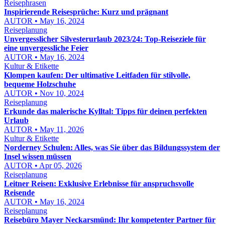
Reisephrasen
Inspirierende Reisesprüche: Kurz und prägnant
AUTOR • May 16, 2024
Reiseplanung
Unvergesslicher Silvesterurlaub 2023/24: Top-Reiseziele für
eine unvergessliche Feier
AUTOR • May 16, 2024
Kultur & Etikette
Klompen kaufen: Der ultimative Leitfaden für stilvolle,
bequeme Holzschuhe
AUTOR • Nov 10, 2024
Reiseplanung
Erkunde das malerische Kylltal: Tipps für deinen perfekten
Urlaub
AUTOR • May 11, 2026
Kultur & Etikette
Norderney Schulen: Alles, was Sie über das Bildungssystem der
Insel wissen müssen
AUTOR • Apr 05, 2026
Reiseplanung
Leitner Reisen: Exklusive Erlebnisse für anspruchsvolle
Reisende
AUTOR • May 16, 2024
Reiseplanung
Reisebüro Mayer Neckarsmünd: Ihr kompetenter Partner für