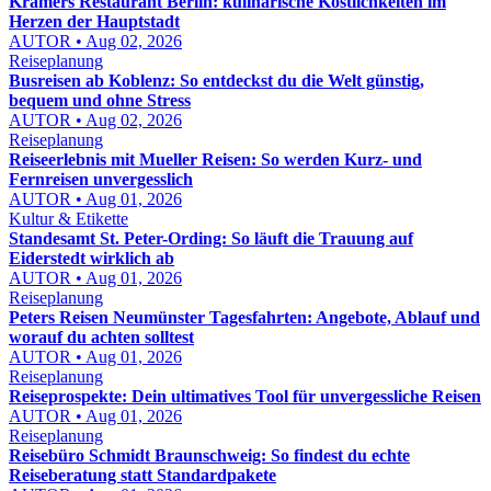
Kramers Restaurant Berlin: kulinarische Köstlichkeiten im
Herzen der Hauptstadt
AUTOR • Aug 02, 2026
Reiseplanung
Busreisen ab Koblenz: So entdeckst du die Welt günstig,
bequem und ohne Stress
AUTOR • Aug 02, 2026
Reiseplanung
Reiseerlebnis mit Mueller Reisen: So werden Kurz- und
Fernreisen unvergesslich
AUTOR • Aug 01, 2026
Kultur & Etikette
Standesamt St. Peter-Ording: So läuft die Trauung auf
Eiderstedt wirklich ab
AUTOR • Aug 01, 2026
Reiseplanung
Peters Reisen Neumünster Tagesfahrten: Angebote, Ablauf und
worauf du achten solltest
AUTOR • Aug 01, 2026
Reiseplanung
Reiseprospekte: Dein ultimatives Tool für unvergessliche Reisen
AUTOR • Aug 01, 2026
Reiseplanung
Reisebüro Schmidt Braunschweig: So findest du echte
Reiseberatung statt Standardpakete