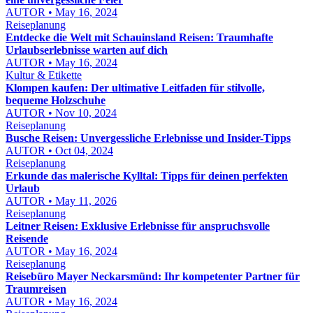
AUTOR • May 16, 2024
Reiseplanung
Entdecke die Welt mit Schauinsland Reisen: Traumhafte
Urlaubserlebnisse warten auf dich
AUTOR • May 16, 2024
Kultur & Etikette
Klompen kaufen: Der ultimative Leitfaden für stilvolle,
bequeme Holzschuhe
AUTOR • Nov 10, 2024
Reiseplanung
Busche Reisen: Unvergessliche Erlebnisse und Insider-Tipps
AUTOR • Oct 04, 2024
Reiseplanung
Erkunde das malerische Kylltal: Tipps für deinen perfekten
Urlaub
AUTOR • May 11, 2026
Reiseplanung
Leitner Reisen: Exklusive Erlebnisse für anspruchsvolle
Reisende
AUTOR • May 16, 2024
Reiseplanung
Reisebüro Mayer Neckarsmünd: Ihr kompetenter Partner für
Traumreisen
AUTOR • May 16, 2024