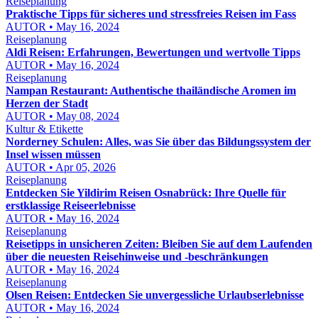
Reiseplanung
Praktische Tipps für sicheres und stressfreies Reisen im Fass
AUTOR • May 16, 2024
Reiseplanung
Aldi Reisen: Erfahrungen, Bewertungen und wertvolle Tipps
AUTOR • May 16, 2024
Reiseplanung
Nampan Restaurant: Authentische thailändische Aromen im
Herzen der Stadt
AUTOR • May 08, 2024
Kultur & Etikette
Norderney Schulen: Alles, was Sie über das Bildungssystem der
Insel wissen müssen
AUTOR • Apr 05, 2026
Reiseplanung
Entdecken Sie Yildirim Reisen Osnabrück: Ihre Quelle für
erstklassige Reiseerlebnisse
AUTOR • May 16, 2024
Reiseplanung
Reisetipps in unsicheren Zeiten: Bleiben Sie auf dem Laufenden
über die neuesten Reisehinweise und -beschränkungen
AUTOR • May 16, 2024
Reiseplanung
Olsen Reisen: Entdecken Sie unvergessliche Urlaubserlebnisse
AUTOR • May 16, 2024