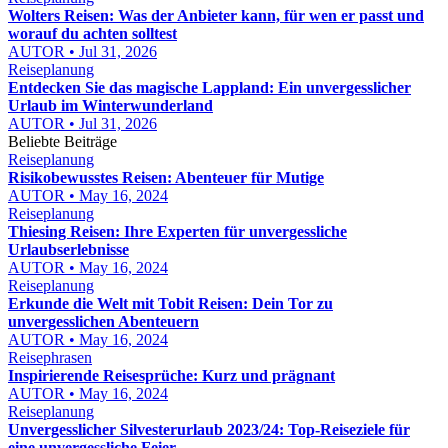
Wolters Reisen: Was der Anbieter kann, für wen er passt und
worauf du achten solltest
AUTOR • Jul 31, 2026
Reiseplanung
Entdecken Sie das magische Lappland: Ein unvergesslicher
Urlaub im Winterwunderland
AUTOR • Jul 31, 2026
Beliebte Beiträge
Reiseplanung
Risikobewusstes Reisen: Abenteuer für Mutige
AUTOR • May 16, 2024
Reiseplanung
Thiesing Reisen: Ihre Experten für unvergessliche
Urlaubserlebnisse
AUTOR • May 16, 2024
Reiseplanung
Erkunde die Welt mit Tobit Reisen: Dein Tor zu
unvergesslichen Abenteuern
AUTOR • May 16, 2024
Reisephrasen
Inspirierende Reisesprüche: Kurz und prägnant
AUTOR • May 16, 2024
Reiseplanung
Unvergesslicher Silvesterurlaub 2023/24: Top-Reiseziele für
eine unvergessliche Feier