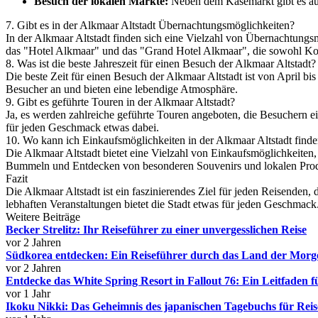
Besuch der lokalen Märkte:
Neben dem Käsemarkt gibt es au
7. Gibt es in der Alkmaar Altstadt Übernachtungsmöglichkeiten?
In der Alkmaar Altstadt finden sich eine Vielzahl von Übernachtungsm
das "Hotel Alkmaar" und das "Grand Hotel Alkmaar", die sowohl Komf
8. Was ist die beste Jahreszeit für einen Besuch der Alkmaar Altstadt?
Die beste Zeit für einen Besuch der Alkmaar Altstadt ist von April b
Besucher an und bieten eine lebendige Atmosphäre.
9. Gibt es geführte Touren in der Alkmaar Altstadt?
Ja, es werden zahlreiche geführte Touren angeboten, die Besuchern ein
für jeden Geschmack etwas dabei.
10. Wo kann ich Einkaufsmöglichkeiten in der Alkmaar Altstadt find
Die Alkmaar Altstadt bietet eine Vielzahl von Einkaufsmöglichke
Bummeln und Entdecken von besonderen Souvenirs und lokalen Pro
Fazit
Die Alkmaar Altstadt ist ein faszinierendes Ziel für jeden Reisenden
lebhaften Veranstaltungen bietet die Stadt etwas für jeden Geschmac
Weitere Beiträge
Becker Strelitz: Ihr Reiseführer zu einer unvergesslichen Reise
vor 2 Jahren
Südkorea entdecken: Ein Reiseführer durch das Land der Morge
vor 2 Jahren
Entdecke das White Spring Resort in Fallout 76: Ein Leitfaden 
vor 1 Jahr
Ikoku Nikki: Das Geheimnis des japanischen Tagebuchs für Rei