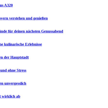
bus A320
ayern verstehen und genießen
ründe für deinen nächsten Genussabend
e kulinarische Erlebnisse
en der Hauptstadt
 und ohne Stress
en unvergesslich
t wirklich ab