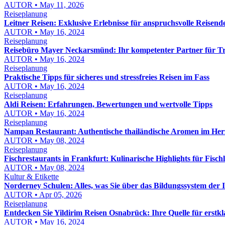
AUTOR • May 11, 2026
Reiseplanung
Leitner Reisen: Exklusive Erlebnisse für anspruchsvolle Reisend
AUTOR • May 16, 2024
Reiseplanung
Reisebüro Mayer Neckarsmünd: Ihr kompetenter Partner für T
AUTOR • May 16, 2024
Reiseplanung
Praktische Tipps für sicheres und stressfreies Reisen im Fass
AUTOR • May 16, 2024
Reiseplanung
Aldi Reisen: Erfahrungen, Bewertungen und wertvolle Tipps
AUTOR • May 16, 2024
Reiseplanung
Nampan Restaurant: Authentische thailändische Aromen im Her
AUTOR • May 08, 2024
Reiseplanung
Fischrestaurants in Frankfurt: Kulinarische Highlights für Fisch
AUTOR • May 08, 2024
Kultur & Etikette
Norderney Schulen: Alles, was Sie über das Bildungssystem der 
AUTOR • Apr 05, 2026
Reiseplanung
Entdecken Sie Yildirim Reisen Osnabrück: Ihre Quelle für erstkla
AUTOR • May 16, 2024