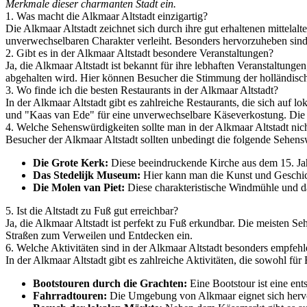
Merkmale dieser charmanten Stadt ein.
1. Was macht die Alkmaar Altstadt einzigartig?
Die Alkmaar Altstadt zeichnet sich durch ihre gut erhaltenen mittela
unverwechselbaren Charakter verleiht. Besonders hervorzuheben sind 
2. Gibt es in der Alkmaar Altstadt besondere Veranstaltungen?
Ja, die Alkmaar Altstadt ist bekannt für ihre lebhaften Veranstaltung
abgehalten wird. Hier können Besucher die Stimmung der holländisch
3. Wo finde ich die besten Restaurants in der Alkmaar Altstadt?
In der Alkmaar Altstadt gibt es zahlreiche Restaurants, die sich auf l
und "Kaas van Ede" für eine unverwechselbare Käseverkostung. Die ge
4. Welche Sehenswürdigkeiten sollte man in der Alkmaar Altstadt nic
Besucher der Alkmaar Altstadt sollten unbedingt die folgende Sehensw
Die Grote Kerk:
Diese beeindruckende Kirche aus dem 15. Jahr
Das Stedelijk Museum:
Hier kann man die Kunst und Geschich
Die Molen van Piet:
Diese charakteristische Windmühle und d
5. Ist die Altstadt zu Fuß gut erreichbar?
Ja, die Alkmaar Altstadt ist perfekt zu Fuß erkundbar. Die meisten 
Straßen zum Verweilen und Entdecken ein.
6. Welche Aktivitäten sind in der Alkmaar Altstadt besonders empfeh
In der Alkmaar Altstadt gibt es zahlreiche Aktivitäten, die sowohl für
Bootstouren durch die Grachten:
Eine Bootstour ist eine ent
Fahrradtouren:
Die Umgebung von Alkmaar eignet sich hervor