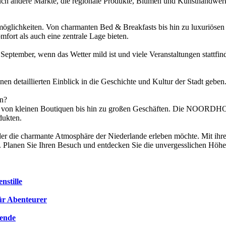
ch andere Märkte, die regionale Produkte, Blumen und Kunsthandwerk
öglichkeiten. Von charmanten Bed & Breakfasts bis hin zu luxuriösen H
ort als auch eine zentrale Lage bieten.
is September, wenn das Wetter mild ist und viele Veranstaltungen stattf
en detaillierten Einblick in die Geschichte und Kultur der Stadt geben
en?
iten, von kleinen Boutiquen bis hin zu großen Geschäften. Die NO
dukten.
, der die charmante Atmosphäre der Niederlande erleben möchte. Mit ihr
k. Planen Sie Ihren Besuch und entdecken Sie die unvergesslichen Höhe
nstille
für Abenteurer
sende