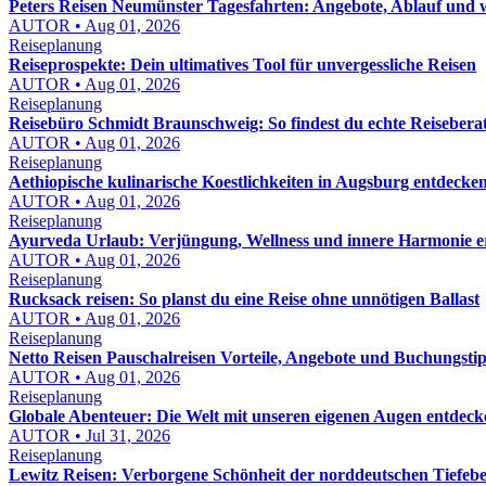
Peters Reisen Neumünster Tagesfahrten: Angebote, Ablauf und wo
AUTOR • Aug 01, 2026
Reiseplanung
Reiseprospekte: Dein ultimatives Tool für unvergessliche Reisen
AUTOR • Aug 01, 2026
Reiseplanung
Reisebüro Schmidt Braunschweig: So findest du echte Reisebera
AUTOR • Aug 01, 2026
Reiseplanung
Aethiopische kulinarische Koestlichkeiten in Augsburg entdeck
AUTOR • Aug 01, 2026
Reiseplanung
Ayurveda Urlaub: Verjüngung, Wellness und innere Harmonie e
AUTOR • Aug 01, 2026
Reiseplanung
Rucksack reisen: So planst du eine Reise ohne unnötigen Ballast
AUTOR • Aug 01, 2026
Reiseplanung
Netto Reisen Pauschalreisen Vorteile, Angebote und Buchungstip
AUTOR • Aug 01, 2026
Reiseplanung
Globale Abenteuer: Die Welt mit unseren eigenen Augen entdeck
AUTOR • Jul 31, 2026
Reiseplanung
Lewitz Reisen: Verborgene Schönheit der norddeutschen Tiefeb