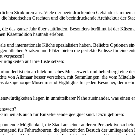
lterlichen Strukturen aus. Viele der beeindruckenden Gebäude stammen 
die historischen Grachten und die beeindruckende Architektur der Stad
en, die das ganze Jahr über stattfinden. Besonders berühmt ist der Käse
en Käsetradition hautnah erleben.
okale und internationale Küche spezialisiert haben. Beliebte Optionen si
mütlichen Straßen und Plätze bieten die perfekte Kulisse für eine ent
ht verpassen?
ürdigkeiten auf ihre Liste setzen:
hundert ist ein architektonisches Meisterwerk und beherbergt eine de
te von Alkmaar besser verstehen, mit Sammlungen, die vom Mittelalte
as dazugehörige Museum sind Highlights für jeden Besucher, der mehr
Sehenswürdigkeiten liegen in unmittelbarer Nähe zueinander, was eine
lenswert?
 Familien als auch für Einzelreisende geeignet sind. Dazu gehören:
spannende Möglichkeit, die Stadt aus einer anderen Perspektive zu betr
ragend für Fahrradtouren, die jederzeit den Besuch der umliegenden 