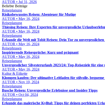
AUTOR • Jul 31, 2026
Beliebte Beiträge
Reiseplanung
Risikobewusstes Reisen: Abenteuer für Mutige
AUTOR • May 16, 2024
Reiseplanung
Thiesing Reisen: Ihre Experten für unvergessliche Urlaubserlebn
AUTOR • May 16, 2024
Reiseplanung
Erkunde die Welt mit Tobit Reisen: Dein Tor zu unvergessliche
AUTOR • May 16, 2024
Reisephrasen
Inspirierende Reisesprüche: Kurz und prägnant
AUTOR • May 16, 2024
Reiseplanung
Unvergesslicher Silvesterurlaub 2023/24: Top-Reiseziele für eine 
AUTOR • May 16, 2024
Kultur & Etikette
Klompen kaufen: Der ultimative Leitfaden für stilvolle, bequem
AUTOR • Nov 10, 2024
Reiseplanung
Busche Reisen: Unvergessliche Erlebnisse und Insider-Tipps
AUTOR • Oct 04, 2024
Reiseplanung
Erkunde das malerische Kylltal: Tipps für deinen perfekten Url