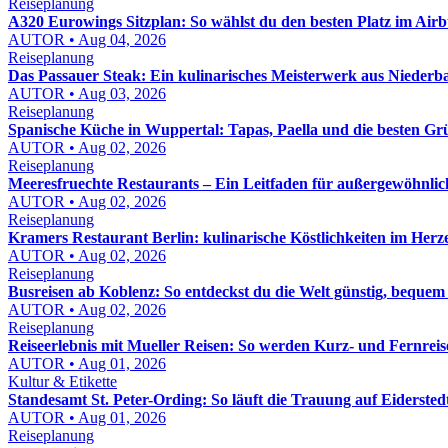
Reiseplanung
A320 Eurowings Sitzplan: So wählst du den besten Platz im Air
AUTOR • Aug 04, 2026
Reiseplanung
Das Passauer Steak: Ein kulinarisches Meisterwerk aus Niederb
AUTOR • Aug 03, 2026
Reiseplanung
Spanische Küche in Wuppertal: Tapas, Paella und die besten G
AUTOR • Aug 02, 2026
Reiseplanung
Meeresfruechte Restaurants – Ein Leitfaden für außergewöhnlich
AUTOR • Aug 02, 2026
Reiseplanung
Kramers Restaurant Berlin: kulinarische Köstlichkeiten im Herz
AUTOR • Aug 02, 2026
Reiseplanung
Busreisen ab Koblenz: So entdeckst du die Welt günstig, bequem
AUTOR • Aug 02, 2026
Reiseplanung
Reiseerlebnis mit Mueller Reisen: So werden Kurz- und Fernreis
AUTOR • Aug 01, 2026
Kultur & Etikette
Standesamt St. Peter-Ording: So läuft die Trauung auf Eidersted
AUTOR • Aug 01, 2026
Reiseplanung