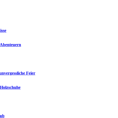
isse
n Abenteuern
unvergessliche Feier
e Holzschuhe
aub