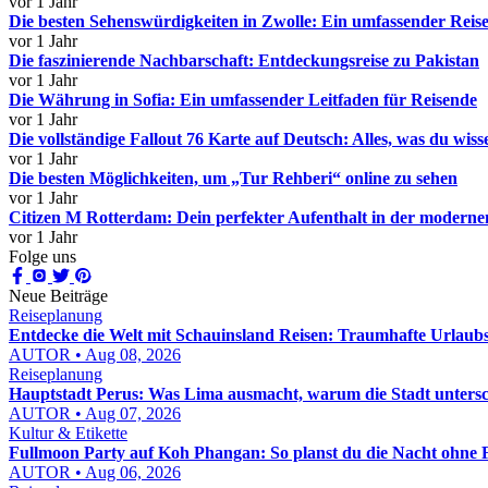
vor 1 Jahr
Die besten Sehenswürdigkeiten in Zwolle: Ein umfassender Reis
vor 1 Jahr
Die faszinierende Nachbarschaft: Entdeckungsreise zu Pakistan
vor 1 Jahr
Die Währung in Sofia: Ein umfassender Leitfaden für Reisende
vor 1 Jahr
Die vollständige Fallout 76 Karte auf Deutsch: Alles, was du wis
vor 1 Jahr
Die besten Möglichkeiten, um „Tur Rehberi“ online zu sehen
vor 1 Jahr
Citizen M Rotterdam: Dein perfekter Aufenthalt in der moderne
vor 1 Jahr
Folge uns
Neue Beiträge
Reiseplanung
Entdecke die Welt mit Schauinsland Reisen: Traumhafte Urlaubse
AUTOR • Aug 08, 2026
Reiseplanung
Hauptstadt Perus: Was Lima ausmacht, warum die Stadt untersc
AUTOR • Aug 07, 2026
Kultur & Etikette
Fullmoon Party auf Koh Phangan: So planst du die Nacht ohne 
AUTOR • Aug 06, 2026