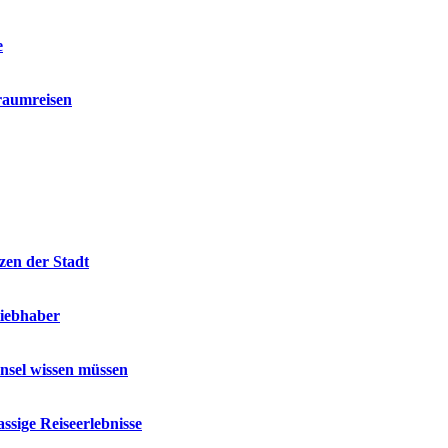
e
raumreisen
zen der Stadt
liebhaber
Insel wissen müssen
ssige Reiseerlebnisse