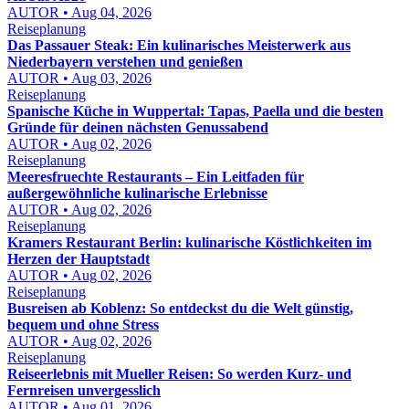
AUTOR • Aug 04, 2026
Reiseplanung
Das Passauer Steak: Ein kulinarisches Meisterwerk aus
Niederbayern verstehen und genießen
AUTOR • Aug 03, 2026
Reiseplanung
Spanische Küche in Wuppertal: Tapas, Paella und die besten
Gründe für deinen nächsten Genussabend
AUTOR • Aug 02, 2026
Reiseplanung
Meeresfruechte Restaurants – Ein Leitfaden für
außergewöhnliche kulinarische Erlebnisse
AUTOR • Aug 02, 2026
Reiseplanung
Kramers Restaurant Berlin: kulinarische Köstlichkeiten im
Herzen der Hauptstadt
AUTOR • Aug 02, 2026
Reiseplanung
Busreisen ab Koblenz: So entdeckst du die Welt günstig,
bequem und ohne Stress
AUTOR • Aug 02, 2026
Reiseplanung
Reiseerlebnis mit Mueller Reisen: So werden Kurz- und
Fernreisen unvergesslich
AUTOR • Aug 01, 2026