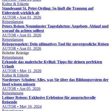
Kultur & Etikette
Standesamt St. Peter-Ording: So läuft die Trauung auf
Eiderstedt wirklich ab
AUTOR • Aug 01, 2026
Reiseplanung
Peters Reisen Neumünster Tagesfahrten: Angebote, Ablauf und
worauf du achten solltest
AUTOR • Aug 01, 2026
Reiseplanung
Reiseprospekte: Dein ultimatives Tool für unvergessliche Reisen
AUTOR • Aug 01, 2026
Beliebte Beiträge
Reiseplanung
Erkunde das malerische Kylltal: Tipps für deinen perfekten
Urlaub
AUTOR • May 11, 2026
Kultur & Etikette
Norderney Schulen: Alles, was Sie über das Bildungssystem der
Insel wissen müssen
AUTOR • Apr 05, 2026
Reiseplanung
Leitner Reisen: Exklusive Erlebnisse für anspruchsvolle
Reisende
AUTOR • May 16, 2024
Reiseplanung