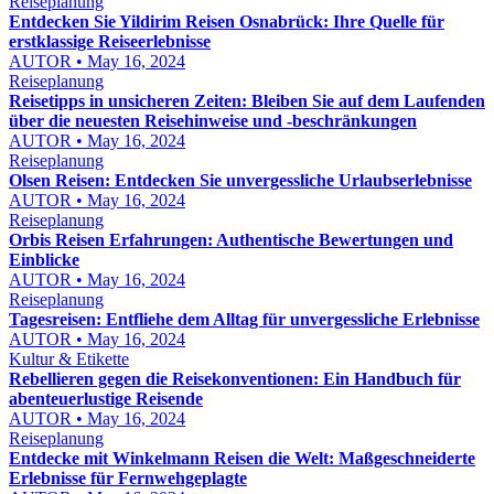
Reiseplanung
Entdecken Sie Yildirim Reisen Osnabrück: Ihre Quelle für
erstklassige Reiseerlebnisse
AUTOR • May 16, 2024
Reiseplanung
Reisetipps in unsicheren Zeiten: Bleiben Sie auf dem Laufenden
über die neuesten Reisehinweise und -beschränkungen
AUTOR • May 16, 2024
Reiseplanung
Olsen Reisen: Entdecken Sie unvergessliche Urlaubserlebnisse
AUTOR • May 16, 2024
Reiseplanung
Orbis Reisen Erfahrungen: Authentische Bewertungen und
Einblicke
AUTOR • May 16, 2024
Reiseplanung
Tagesreisen: Entfliehe dem Alltag für unvergessliche Erlebnisse
AUTOR • May 16, 2024
Kultur & Etikette
Rebellieren gegen die Reisekonventionen: Ein Handbuch für
abenteuerlustige Reisende
AUTOR • May 16, 2024
Reiseplanung
Entdecke mit Winkelmann Reisen die Welt: Maßgeschneiderte
Erlebnisse für Fernwehgeplagte