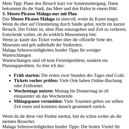
Mein Tipp: Plane den Besuch kurz vor Sonnenuntergang. Dann
bekommst du die Stadt, das Meer und den Hafen in einem Bild.
3. Museo Picasso Málaga nur mit Plan
Das
Museo Picasso Málaga
ist sinnvoll, wenn du Kunst magst.
Wenn du eher auf Orientierung durch Städte gehst, reicht ein kurzer
Besuch. Der Fehler ist, ohne Plan reinzugehen und Zeit zu verlieren.
Entscheide vorher, ob du wirklich Museumstyp bist.
Wenn ja: kaufe das Ticket vorher über die offizielle Seite des
Museums und geh außerhalb der Stoßzeiten.
Malaga Sehenswürdigkeiten Insider Tipps für weniger
Warteschlangen
Warteschlangen sind oft kein Freizeitproblem, sondern ein
Planungsproblem. So löse ich das:
Früh starten:
Die ersten zwei Stunden des Tages sind Gold.
Tickets vorher prüfen:
Viele Orte haben Online-Buchung
oder Zeitfenster.
Wochentage nutzen:
Montag bis Donnerstag ist oft
entspannter als das Wochenende.
Mittagspause vermeiden:
Viele Touristen gehen zur selben
Zeit essen und kommen danach gesammelt zurück.
Wenn du dir diese vier Punkte merkst, bist du schon weiter als die
meisten Besucher.
Malaga Sehenswürdigkeiten Insider Tipps: Die besten Viertel für