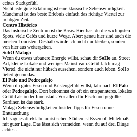
echtes Stadtgefühl
Nicht jede gute Erfahrung ist eine klassische Sehenswürdigkeit.
Manchmal ist das beste Erlebnis einfach das richtige Viertel zur
richtigen Zeit.
Centro Histórico
Das historische Zentrum ist die Basis. Hier hast du die wichtigsten
Spots, viele Cafés und kurze Wege. Aber: genau hier sind auch die
meisten Touristen. Deshalb würde ich nicht nur bleiben, sondern
von hier aus weitergehen.
SohO Málaga
Wenn du etwas urbanere Energie willst, schau dir
SoHo
an. Street
Art, kleine Lokale und weniger Mainstream-Gefühl. Ich mag
Viertel, die nicht nur hübsch aussehen, sondern auch leben. SoHo
liefert genau das.
El Palo und Pedregalejo
Wenn du gutes Essen und Küstengefühl willst, fahr nach
El Palo
oder
Pedregalejo
. Dort bekommst du oft ein entspannteres, lokales
Gefühl als in der Innenstadt. Vor allem für Fisch und gegrillte
Sardinen ist das stark.
Malaga Sehenswürdigkeiten Insider Tipps für Essen ohne
Enttäuschung
Ich sage es direkt: In touristischen Städten ist Essen oft Mittelmaß
mit guter Lage. Das lässt sich vermeiden, wenn du auf drei Dinge
achtest.