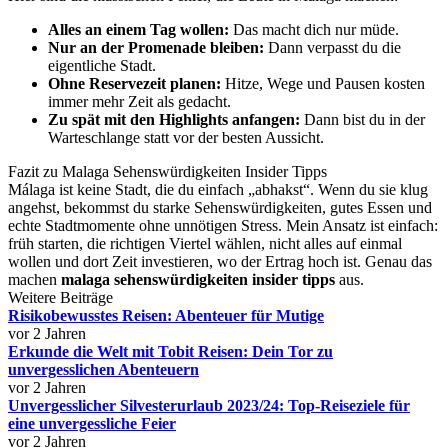
Alles an einem Tag wollen:
Das macht dich nur müde.
Nur an der Promenade bleiben:
Dann verpasst du die
eigentliche Stadt.
Ohne Reservezeit planen:
Hitze, Wege und Pausen kosten
immer mehr Zeit als gedacht.
Zu spät mit den Highlights anfangen:
Dann bist du in der
Warteschlange statt vor der besten Aussicht.
Fazit zu Malaga Sehenswürdigkeiten Insider Tipps
Málaga ist keine Stadt, die du einfach „abhakst“. Wenn du sie klug
angehst, bekommst du starke Sehenswürdigkeiten, gutes Essen und
echte Stadtmomente ohne unnötigen Stress. Mein Ansatz ist einfach:
früh starten, die richtigen Viertel wählen, nicht alles auf einmal
wollen und dort Zeit investieren, wo der Ertrag hoch ist. Genau das
machen
malaga sehenswürdigkeiten insider tipps
aus.
Weitere Beiträge
Risikobewusstes Reisen: Abenteuer für Mutige
vor 2 Jahren
Erkunde die Welt mit Tobit Reisen: Dein Tor zu
unvergesslichen Abenteuern
vor 2 Jahren
Unvergesslicher Silvesterurlaub 2023/24: Top-Reiseziele für
eine unvergessliche Feier
vor 2 Jahren