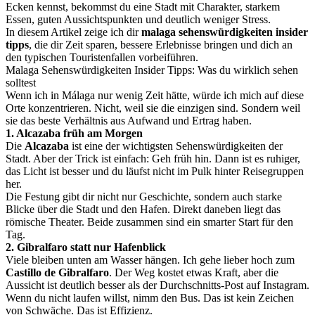
Ecken kennst, bekommst du eine Stadt mit Charakter, starkem
Essen, guten Aussichtspunkten und deutlich weniger Stress.
In diesem Artikel zeige ich dir
malaga sehenswürdigkeiten insider
tipps
, die dir Zeit sparen, bessere Erlebnisse bringen und dich an
den typischen Touristenfallen vorbeiführen.
Malaga Sehenswürdigkeiten Insider Tipps: Was du wirklich sehen
solltest
Wenn ich in Málaga nur wenig Zeit hätte, würde ich mich auf diese
Orte konzentrieren. Nicht, weil sie die einzigen sind. Sondern weil
sie das beste Verhältnis aus Aufwand und Ertrag haben.
1. Alcazaba früh am Morgen
Die
Alcazaba
ist eine der wichtigsten Sehenswürdigkeiten der
Stadt. Aber der Trick ist einfach: Geh früh hin. Dann ist es ruhiger,
das Licht ist besser und du läufst nicht im Pulk hinter Reisegruppen
her.
Die Festung gibt dir nicht nur Geschichte, sondern auch starke
Blicke über die Stadt und den Hafen. Direkt daneben liegt das
römische Theater. Beide zusammen sind ein smarter Start für den
Tag.
2. Gibralfaro statt nur Hafenblick
Viele bleiben unten am Wasser hängen. Ich gehe lieber hoch zum
Castillo de Gibralfaro
. Der Weg kostet etwas Kraft, aber die
Aussicht ist deutlich besser als der Durchschnitts-Post auf Instagram.
Wenn du nicht laufen willst, nimm den Bus. Das ist kein Zeichen
von Schwäche. Das ist Effizienz.