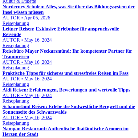
Kultur & Etikette
Norderney Schulen: Alles, was Sie über das Bildungssystem der
Insel wissen müssen
AUTOR • Apr 05, 2026
Reiseplanung
Leitner Reisen: Exklusive Erlebnisse für anspruchsvolle
Reisende
AUTOR • May 16, 2024
Reiseplanung
Reisebüro Mayer Neckarsmünd: Ihr kompetenter Partner für
Traumreisen
AUTOR • May 16, 2024
Reiseplanung
Praktische Tipps für sicheres und stressfreies Reisen im Fass
AUTOR • May 16, 2024
Reiseplanung
Aldi Reisen: Erfahrungen, Bewertungen und wertvolle Tipps
AUTOR • May 16, 2024
Reiseplanung
Schauinsland Reisen: Erlebe die Südwestliche Bergwelt und die
Sonnenseite des Schwarzwalds
AUTOR • May 16, 2024
Reiseplanung
Nampan Restaurant: Authentische thailändische Aromen im
Herzen der Stadt