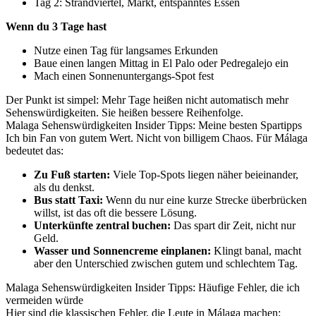
Tag 2: Strandviertel, Markt, entspanntes Essen
Wenn du 3 Tage hast
Nutze einen Tag für langsames Erkunden
Baue einen langen Mittag in El Palo oder Pedregalejo ein
Mach einen Sonnenuntergangs-Spot fest
Der Punkt ist simpel: Mehr Tage heißen nicht automatisch mehr
Sehenswürdigkeiten. Sie heißen bessere Reihenfolge.
Malaga Sehenswürdigkeiten Insider Tipps: Meine besten Spartipps
Ich bin Fan von gutem Wert. Nicht von billigem Chaos. Für Málaga
bedeutet das:
Zu Fuß starten:
Viele Top-Spots liegen näher beieinander,
als du denkst.
Bus statt Taxi:
Wenn du nur eine kurze Strecke überbrücken
willst, ist das oft die bessere Lösung.
Unterkünfte zentral buchen:
Das spart dir Zeit, nicht nur
Geld.
Wasser und Sonnencreme einplanen:
Klingt banal, macht
aber den Unterschied zwischen gutem und schlechtem Tag.
Malaga Sehenswürdigkeiten Insider Tipps: Häufige Fehler, die ich
vermeiden würde
Hier sind die klassischen Fehler, die Leute in Málaga machen: