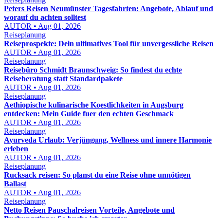
Peters Reisen Neumünster Tagesfahrten: Angebote, Ablauf und
worauf du achten solltest
AUTOR • Aug 01, 2026
Reiseplanung
Reiseprospekte: Dein ultimatives Tool für unvergessliche Reisen
AUTOR • Aug 01, 2026
Reiseplanung
Reisebüro Schmidt Braunschweig: So findest du echte
Reiseberatung statt Standardpakete
AUTOR • Aug 01, 2026
Reiseplanung
Aethiopische kulinarische Koestlichkeiten in Augsburg
entdecken: Mein Guide fuer den echten Geschmack
AUTOR • Aug 01, 2026
Reiseplanung
Ayurveda Urlaub: Verjüngung, Wellness und innere Harmonie
erleben
AUTOR • Aug 01, 2026
Reiseplanung
Rucksack reisen: So planst du eine Reise ohne unnötigen
Ballast
AUTOR • Aug 01, 2026
Reiseplanung
Netto Reisen Pauschalreisen Vorteile, Angebote und