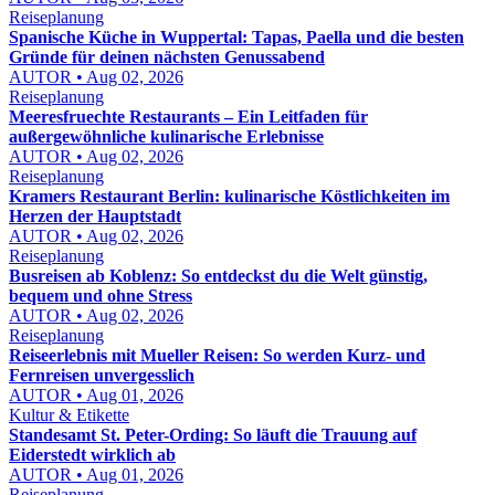
Reiseplanung
Spanische Küche in Wuppertal: Tapas, Paella und die besten
Gründe für deinen nächsten Genussabend
AUTOR • Aug 02, 2026
Reiseplanung
Meeresfruechte Restaurants – Ein Leitfaden für
außergewöhnliche kulinarische Erlebnisse
AUTOR • Aug 02, 2026
Reiseplanung
Kramers Restaurant Berlin: kulinarische Köstlichkeiten im
Herzen der Hauptstadt
AUTOR • Aug 02, 2026
Reiseplanung
Busreisen ab Koblenz: So entdeckst du die Welt günstig,
bequem und ohne Stress
AUTOR • Aug 02, 2026
Reiseplanung
Reiseerlebnis mit Mueller Reisen: So werden Kurz- und
Fernreisen unvergesslich
AUTOR • Aug 01, 2026
Kultur & Etikette
Standesamt St. Peter-Ording: So läuft die Trauung auf
Eiderstedt wirklich ab
AUTOR • Aug 01, 2026
Reiseplanung