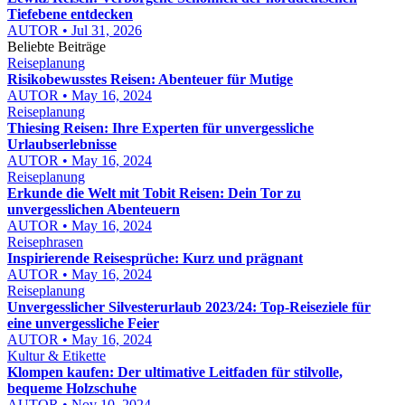
Tiefebene entdecken
AUTOR • Jul 31, 2026
Beliebte Beiträge
Reiseplanung
Risikobewusstes Reisen: Abenteuer für Mutige
AUTOR • May 16, 2024
Reiseplanung
Thiesing Reisen: Ihre Experten für unvergessliche
Urlaubserlebnisse
AUTOR • May 16, 2024
Reiseplanung
Erkunde die Welt mit Tobit Reisen: Dein Tor zu
unvergesslichen Abenteuern
AUTOR • May 16, 2024
Reisephrasen
Inspirierende Reisesprüche: Kurz und prägnant
AUTOR • May 16, 2024
Reiseplanung
Unvergesslicher Silvesterurlaub 2023/24: Top-Reiseziele für
eine unvergessliche Feier
AUTOR • May 16, 2024
Kultur & Etikette
Klompen kaufen: Der ultimative Leitfaden für stilvolle,
bequeme Holzschuhe
AUTOR • Nov 10, 2024