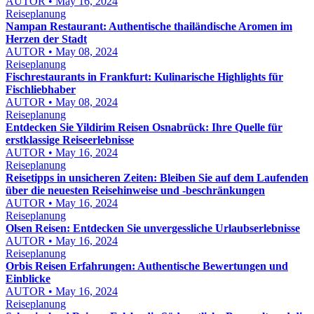
AUTOR • May 16, 2024
Reiseplanung
Nampan Restaurant: Authentische thailändische Aromen im
Herzen der Stadt
AUTOR • May 08, 2024
Reiseplanung
Fischrestaurants in Frankfurt: Kulinarische Highlights für
Fischliebhaber
AUTOR • May 08, 2024
Reiseplanung
Entdecken Sie Yildirim Reisen Osnabrück: Ihre Quelle für
erstklassige Reiseerlebnisse
AUTOR • May 16, 2024
Reiseplanung
Reisetipps in unsicheren Zeiten: Bleiben Sie auf dem Laufenden
über die neuesten Reisehinweise und -beschränkungen
AUTOR • May 16, 2024
Reiseplanung
Olsen Reisen: Entdecken Sie unvergessliche Urlaubserlebnisse
AUTOR • May 16, 2024
Reiseplanung
Orbis Reisen Erfahrungen: Authentische Bewertungen und
Einblicke
AUTOR • May 16, 2024
Reiseplanung