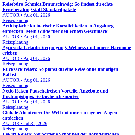
Reisebüro Schmidt Braunschweig: So findest du echte
Reiseberatung statt Standardpakete
AUTOR • Aug 01, 2026
Reiseplanung
Aethiopische kulinarische Koestlichkeiten in Augsburg
entdecken: Mein Guide fuer den echten Geschmack
AUTOR • Aug 01, 2026
Reiseplanung
Ayurveda Urlaub: Verjüngung, Wellness und innere Harmonie
erleben
AUTOR • Aug 01, 2026
Reiseplanung
Rucksack reisen: So planst du eine Reise ohne unnötigen
Ballast
AUTOR • Aug 01, 2026
Reiseplanung
Netto Reisen Pauschalreisen Vorteile, Angebote und
Buchungstipps: So buche ich smarter
AUTOR • Aug 01, 2026
Reiseplanung
Globale Abenteuer: Die Welt mit unseren eigenen Augen
entdecken
AUTOR • Jul 31, 2026
Reiseplanung
Lewitz Reisen: Verborgene Schönheit der norddeutschen