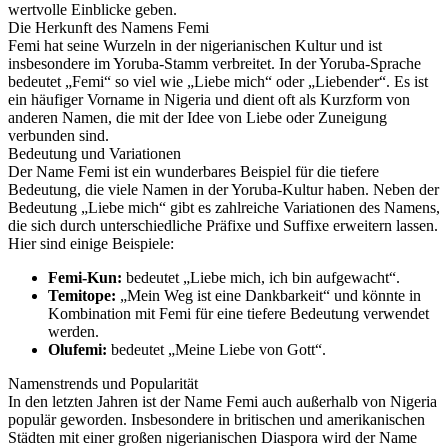
wertvolle Einblicke geben.
Die Herkunft des Namens Femi
Femi hat seine Wurzeln in der nigerianischen Kultur und ist
insbesondere im Yoruba-Stamm verbreitet. In der Yoruba-Sprache
bedeutet „Femi“ so viel wie „Liebe mich“ oder „Liebender“. Es ist
ein häufiger Vorname in Nigeria und dient oft als Kurzform von
anderen Namen, die mit der Idee von Liebe oder Zuneigung
verbunden sind.
Bedeutung und Variationen
Der Name Femi ist ein wunderbares Beispiel für die tiefere
Bedeutung, die viele Namen in der Yoruba-Kultur haben. Neben der
Bedeutung „Liebe mich“ gibt es zahlreiche Variationen des Namens,
die sich durch unterschiedliche Präfixe und Suffixe erweitern lassen.
Hier sind einige Beispiele:
Femi-Kun:
bedeutet „Liebe mich, ich bin aufgewacht“.
Temitope:
„Mein Weg ist eine Dankbarkeit“ und könnte in
Kombination mit Femi für eine tiefere Bedeutung verwendet
werden.
Olufemi:
bedeutet „Meine Liebe von Gott“.
Namenstrends und Popularität
In den letzten Jahren ist der Name Femi auch außerhalb von Nigeria
populär geworden. Insbesondere in britischen und amerikanischen
Städten mit einer großen nigerianischen Diaspora wird der Name