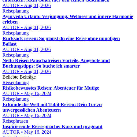
AUTOR • Aug 01, 2026
Reiseplanung
Ayurveda Urlaub: Verjüngung, Wellness und innere Harmonie
erleben
AUTOR • Aug 01, 2026
Reiseplanung
Rucksack reisen: So planst du eine Reise ohne unnötigen
Ballast
AUTOR • Aug 01, 2026
Reiseplanung
Netto Reisen Pauschalreisen Vorteile, Angebote und
Buchungstipps: So buche ich smarter
AUTOR • Aug 01, 2026
Beliebte Beiträge
Reiseplanung
Risikobewusstes Reisen: Abenteuer für Mutige
AUTOR • May 16, 2024
Reiseplanung
Erkunde die Welt mit Tobit Reisen: Dein Tor zu
unvergesslichen Abenteuern
AUTOR • May 16, 2024
Reisephrasen
Inspirierende Reisesprüche: Kurz und prägnant
AUTOR • May 16, 2024