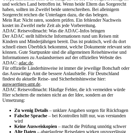
und welches Land betroffen ist. Wenn beide Eltern das Sorgerecht
haben, sollten im Zweifel beide unterschreiben. Bei alleinigem
Sorgerecht reichen die Unterlagen dazu, die das belegen.
Mein Rat: Nicht raten, sondern prüfen. Ein fehlender Nachweis
kostet im Zweifel mehr Zeit als jede Vorbereitung.
ADAC Reisevollmacht: Was die ADAC-Infos bringen
Der ADAC stellt hilfreiche Informationen rund um Reisen mit
Kindern und Minderjährigen bereit. Das ist praktisch, weil du dort
schnell einen Überblick bekommst, welche Dokumente relevant sein
können. Gute Startpunkte sind die allgemeinen Reisehinweise und
Informationen zu Auslandsreisen auf der offiziellen Website des
ADAC:
adac.de
.
Für offizielle Länderhinweise ist immer die jeweilige Botschaft oder
das Auswärtige Amt die bessere Anlaufstelle. Für Deutschland
findest du aktuelle Reise- und Sicherheitshinweise hier:
auswaertiges-amt.de
.
ADAC Reisevollmacht: Häufige Fehler, die ich vermeiden würde
Hier scheitern die meisten nicht an der Idee, sondern an der
Umsetzung:
Zu wenig Details
– unklare Angaben sorgen für Rückfragen
Falsche Sprache
– bei Kontrollen hilft nur, was verstanden
wird
Keine Ausweiskopien
– macht die Prüfung unnötig schwer
Alte Daten
– abgelaufene Reisedaten wirken unzuverlässig