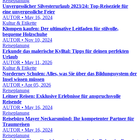
Reiseplanung
Unvergesslicher Silvesterurlaub 2023/24: Top-Reiseziele für
eine unvergessliche Feier
AUTOR • May 16, 2024
Kultur & Etikette
Klompen kaufen: Der ultimative Leitfaden für stilvolle,
bequeme Holzschuhe
AUTOR • Nov 10, 2024
Reiseplanung
Erkunde das malerische Kylltal: Tipps für deinen perfekten
Urlaub
AUTOR • May 11, 2026
Kultur & Etikette
Norderney Schulen: Alles, was Sie über das Bildungssystem der
Insel wissen müssen
AUTOR • Apr 05, 2026
Reiseplanung
Leitner Reisen: Exklusive Erlebnisse für anspruchsvolle
Reisende
AUTOR • May 16, 2024
Reiseplanung
Reisebüro Mayer Neckarsmünd: Ihr kompetenter Partner für
Traumreisen
AUTOR • May 16, 2024
Reiseplanung